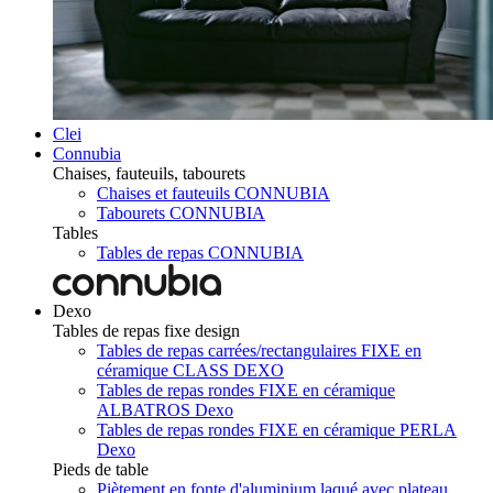
Clei
Connubia
Chaises, fauteuils, tabourets
Chaises et fauteuils CONNUBIA
Tabourets CONNUBIA
Tables
Tables de repas CONNUBIA
Dexo
Tables de repas fixe design
Tables de repas carrées/rectangulaires FIXE en
céramique CLASS DEXO
Tables de repas rondes FIXE en céramique
ALBATROS Dexo
Tables de repas rondes FIXE en céramique PERLA
Dexo
Pieds de table
Piètement en fonte d'aluminium laqué avec plateau