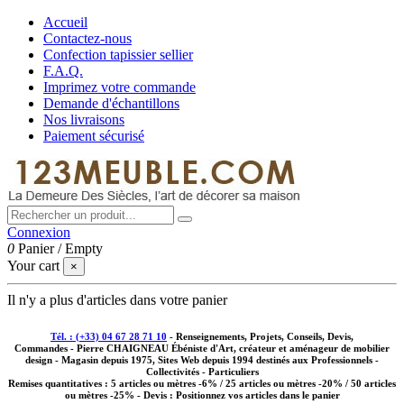
Accueil
Contactez-nous
Confection tapissier sellier
F.A.Q.
Imprimez votre commande
Demande d'échantillons
Nos livraisons
Paiement sécurisé
Connexion
0
Panier
/
Empty
Your cart
×
Il n'y a plus d'articles dans votre panier
Tél. : (+33) 04 67 28 71 10
- Renseignements, Projets, Conseils, Devis,
Commandes - Pierre CHAIGNEAU Ébéniste d'Art, créateur et aménageur de mobilier
design - Magasin depuis 1975, Sites Web depuis 1994 destinés aux
Professionnels -
Collectivités - Particuliers
Remises quantitatives :
5 articles ou mètres -6% / 25 articles ou mètres -20% / 50 articles
ou mètres -25%
- Devis : Positionnez vos articles dans le panier