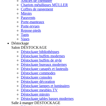
Articles de cheminée
Chariots métalliques MÜLLER
Coffres de rangement
Miroirs
Paravents
Porte-manteaux
Porte-revues
Repose-pieds
Tapis
Vases
Déstockage
Salon
DÉSTOCKAGE
Déstockage bibliothèques
Déstockage buffets modernes
Déstockage buffets de style
Déstockage bureaux modernes
Déstockage canapés et fauteuils
Déstockage commodes
Déstockage consoles
Déstockage décoration
Déstockage lampes et luminaires
Déstockage meubles TV
Déstockage miroirs
Déstockage tables basses modernes
Salle à manger
DÉSTOCKAGE