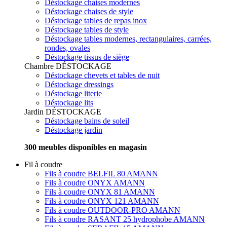
Déstockage chaises modernes
Déstockage chaises de style
Déstockage tables de repas inox
Déstockage tables de style
Déstockage tables modernes, rectangulaires, carrées,
rondes, ovales
Déstockage tissus de siège
Chambre
DÉSTOCKAGE
Déstockage chevets et tables de nuit
Déstockage dressings
Déstockage literie
Déstockage lits
Jardin
DÉSTOCKAGE
Déstockage bains de soleil
Déstockage jardin
300 meubles disponibles en magasin
Fil à coudre
Fils à coudre BELFIL 80 AMANN
Fils à coudre ONYX AMANN
Fils à coudre ONYX 81 AMANN
Fils à coudre ONYX 121 AMANN
Fils à coudre OUTDOOR-PRO AMANN
Fils à coudre RASANT 25 hydrophobe AMANN