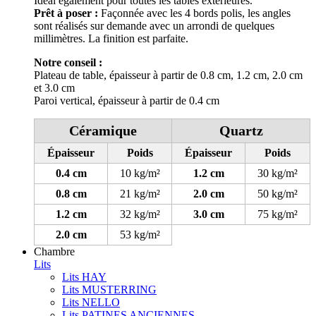
Idéal également pour toutes les tables extérieures.
Prêt à poser :
Façonnée avec les 4 bords polis, les angles
sont réalisés sur demande avec un arrondi de quelques
millimètres. La finition est parfaite.
Notre conseil :
Plateau de table, épaisseur à partir de 0.8 cm, 1.2 cm, 2.0 cm
et 3.0 cm
Paroi vertical, épaisseur à partir de 0.4 cm
Céramique
Quartz
Épaisseur
Poids
Épaisseur
Poids
0.4 cm
10 kg/m²
1.2 cm
30 kg/m²
0.8 cm
21 kg/m²
2.0 cm
50 kg/m²
1.2 cm
32 kg/m²
3.0 cm
75 kg/m²
2.0 cm
53 kg/m²
Chambre
Lits
Lits HAY
Lits MUSTERRING
Lits NELLO
Lits PATINES ANCIENNES