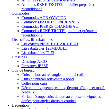
Armoires PIERRE CHAIGNEAU
Armoires RENÉ TROTEL, mobilier préparé et
reconditionné
Commodes
Commodes AGR OVATION
Commodes PATINES ANCIENNES
Commodes PIERRE CHAIGNEAU
Commodes RENÉ TROTEL, mobilier préparé et
reconditionné
Lits coffres, lits rabattables
Lits coffres PIERRE CHAIGNEAU
Lits rabattables 123MEUBLE
Lits rabattables CLEI
Dressings
Dressings AICO
Dressings JESSE
Cuir de bureau
Cuirs de bureau rectangle ou rond à coller
Cuirs de bureau sous-main à poser
Colles pour cuirs
Décoration vignettes, galons, fleurons d'angle et motifs
centraux
Forfait découpe cuirs de bureau et pose de vignettes
dorées pour angles droits et courbes
Décoration