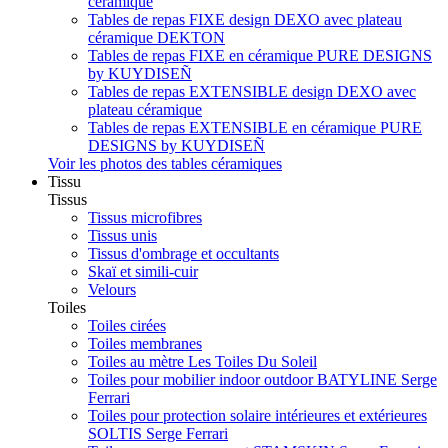
céramique
Tables de repas FIXE design DEXO avec plateau
céramique DEKTON
Tables de repas FIXE en céramique PURE DESIGNS
by KUYDISEÑ
Tables de repas EXTENSIBLE design DEXO avec
plateau céramique
Tables de repas EXTENSIBLE en céramique PURE
DESIGNS by KUYDISEÑ
Voir les photos des tables céramiques
Tissu
Tissus
Tissus microfibres
Tissus unis
Tissus d'ombrage et occultants
Skaï et simili-cuir
Velours
Toiles
Toiles cirées
Toiles membranes
Toiles au mètre Les Toiles Du Soleil
Toiles pour mobilier indoor outdoor BATYLINE Serge
Ferrari
Toiles pour protection solaire intérieures et extérieures
SOLTIS Serge Ferrari