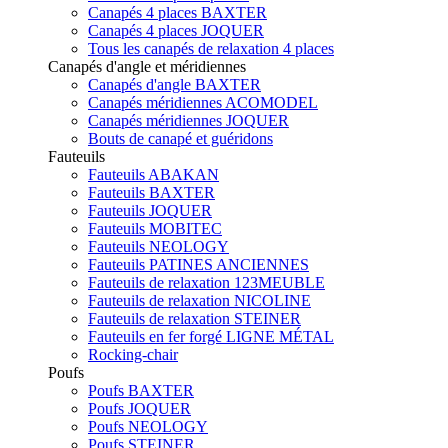
Canapés 4 places BAXTER
Canapés 4 places JOQUER
Tous les canapés de relaxation 4 places
Canapés d'angle et méridiennes
Canapés d'angle BAXTER
Canapés méridiennes ACOMODEL
Canapés méridiennes JOQUER
Bouts de canapé et guéridons
Fauteuils
Fauteuils ABAKAN
Fauteuils BAXTER
Fauteuils JOQUER
Fauteuils MOBITEC
Fauteuils NEOLOGY
Fauteuils PATINES ANCIENNES
Fauteuils de relaxation 123MEUBLE
Fauteuils de relaxation NICOLINE
Fauteuils de relaxation STEINER
Fauteuils en fer forgé LIGNE MÉTAL
Rocking-chair
Poufs
Poufs BAXTER
Poufs JOQUER
Poufs NEOLOGY
Poufs STEINER