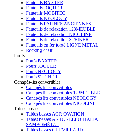
Fauteuils BAXTER
Fauteuils JOQUER
Fauteuils MOBITEC
Fauteuils NEOLOGY
Fauteuils PATINES ANCIENNES
Fauteuils de relaxation 123MEUBLE
Fauteuils de relaxation NICOLINE
Fauteuils de relaxation STEINER
Fauteuils en fer forgé LIGNE MÉTAL
Rocking-chair
Poufs
Poufs BAXTER
Poufs JOQUER
Poufs NEOLOGY
Poufs STEINER
Canapés-lits convertibles
Canapés lits convertibles
Canapés lits convertibles 123MEUBLE
Canapés lits convertibles NEOLOGY
Canapés lits convertibles NICOLINE
Tables basses
Tables basses AGR OVATION
Tables basses ANTONELLO ITALIA
SAMBOMÉTAL
Tables basses CHEVILLARD