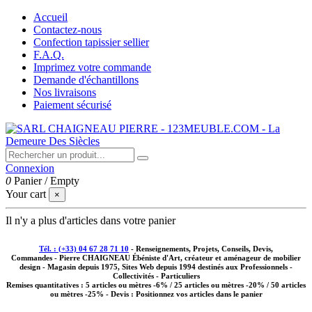
Accueil
Contactez-nous
Confection tapissier sellier
F.A.Q.
Imprimez votre commande
Demande d'échantillons
Nos livraisons
Paiement sécurisé
Connexion
0
Panier
/
Empty
Your cart
×
Il n'y a plus d'articles dans votre panier
Tél. : (+33) 04 67 28 71 10
- Renseignements, Projets, Conseils, Devis,
Commandes - Pierre CHAIGNEAU Ébéniste d'Art, créateur et aménageur de mobilier
design - Magasin depuis 1975, Sites Web depuis 1994 destinés aux
Professionnels -
Collectivités - Particuliers
Remises quantitatives :
5 articles ou mètres -6% / 25 articles ou mètres -20% / 50 articles
ou mètres -25%
- Devis : Positionnez vos articles dans le panier