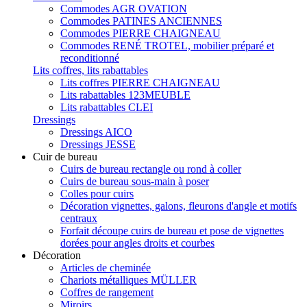
Commodes AGR OVATION
Commodes PATINES ANCIENNES
Commodes PIERRE CHAIGNEAU
Commodes RENÉ TROTEL, mobilier préparé et
reconditionné
Lits coffres, lits rabattables
Lits coffres PIERRE CHAIGNEAU
Lits rabattables 123MEUBLE
Lits rabattables CLEI
Dressings
Dressings AICO
Dressings JESSE
Cuir de bureau
Cuirs de bureau rectangle ou rond à coller
Cuirs de bureau sous-main à poser
Colles pour cuirs
Décoration vignettes, galons, fleurons d'angle et motifs
centraux
Forfait découpe cuirs de bureau et pose de vignettes
dorées pour angles droits et courbes
Décoration
Articles de cheminée
Chariots métalliques MÜLLER
Coffres de rangement
Miroirs