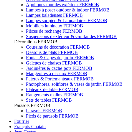
Appliques murales extérieur FERMOB
Lampes à poser outdoor & indoor FERMOB
Lampes baladeuses FERMOB
Lampes sur pied & Lampadaires FERMOB
Mobiliers lumineux FERMOB
Pièces de rechange FERMOB
Suspensions d'extérieur & Guirlandes FERMOB
Décorations FERMOB
Coussins de décoration FERMOB
Dessous de plats FERMOB
Foutas & Capes de jardin FERMOB
Galettes de chaises FERMOB
Jardinières & cache-pots FERMOB
Mangeoires à oiseaux FERMOB
Patères & Portemanteaux FERMOB
Photophores, soliflores & vases de jardin FERMOB
Plateaux de table FERMOB
Rangements malins FERMOB
Sets de tables FERMOB
Parasols FERMOB
Parasols FERMOB
Pieds de parasols FERMOB
Fourrier
François Chatain
Jean Gestas