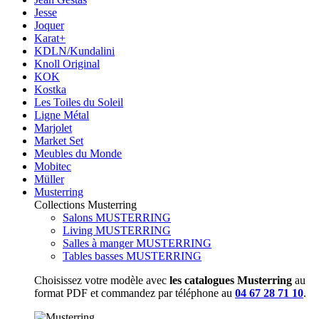
Jesse
Joquer
Karat+
KDLN/Kundalini
Knoll Original
KOK
Kostka
Les Toiles du Soleil
Ligne Métal
Marjolet
Market Set
Meubles du Monde
Mobitec
Müller
Musterring
Collections Musterring
Salons MUSTERRING
Living MUSTERRING
Salles à manger MUSTERRING
Tables basses MUSTERRING
Choisissez votre modèle avec
les catalogues Musterring
au
format PDF et commandez par téléphone au
04 67 28 71 10
.