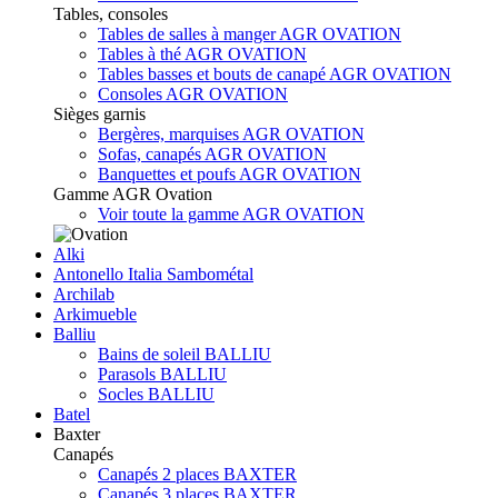
Tables, consoles
Tables de salles à manger AGR OVATION
Tables à thé AGR OVATION
Tables basses et bouts de canapé AGR OVATION
Consoles AGR OVATION
Sièges garnis
Bergères, marquises AGR OVATION
Sofas, canapés AGR OVATION
Banquettes et poufs AGR OVATION
Gamme AGR Ovation
Voir toute la gamme AGR OVATION
Alki
Antonello Italia Sambométal
Archilab
Arkimueble
Balliu
Bains de soleil BALLIU
Parasols BALLIU
Socles BALLIU
Batel
Baxter
Canapés
Canapés 2 places BAXTER
Canapés 3 places BAXTER