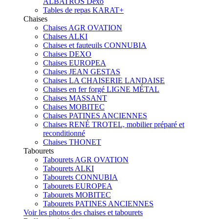
ALBATROS Dexo
Tables de repas KARAT+
Chaises
Chaises AGR OVATION
Chaises ALKI
Chaises et fauteuils CONNUBIA
Chaises DEXO
Chaises EUROPEA
Chaises JEAN GESTAS
Chaises LA CHAISERIE LANDAISE
Chaises en fer forgé LIGNE MÉTAL
Chaises MASSANT
Chaises MOBITEC
Chaises PATINES ANCIENNES
Chaises RENÉ TROTEL, mobilier préparé et
reconditionné
Chaises THONET
Tabourets
Tabourets AGR OVATION
Tabourets ALKI
Tabourets CONNUBIA
Tabourets EUROPEA
Tabourets MOBITEC
Tabourets PATINES ANCIENNES
Voir les photos des chaises et tabourets