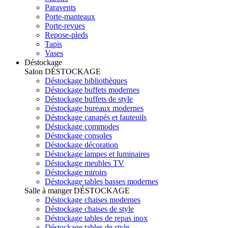
Paravents
Porte-manteaux
Porte-revues
Repose-pieds
Tapis
Vases
Déstockage
Salon
DÉSTOCKAGE
Déstockage bibliothèques
Déstockage buffets modernes
Déstockage buffets de style
Déstockage bureaux modernes
Déstockage canapés et fauteuils
Déstockage commodes
Déstockage consoles
Déstockage décoration
Déstockage lampes et luminaires
Déstockage meubles TV
Déstockage miroirs
Déstockage tables basses modernes
Salle à manger
DÉSTOCKAGE
Déstockage chaises modernes
Déstockage chaises de style
Déstockage tables de repas inox
Déstockage tables de style