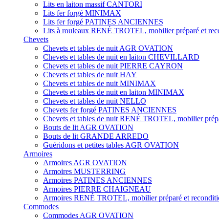
Lits en laiton massif CANTORI
Lits fer forgé MINIMAX
Lits fer forgé PATINES ANCIENNES
Lits à rouleaux RENÉ TROTEL, mobilier préparé et rec
Chevets
Chevets et tables de nuit AGR OVATION
Chevets et tables de nuit en laiton CHEVILLARD
Chevets et tables de nuit PIERRE CAYRON
Chevets et tables de nuit HAY
Chevets et tables de nuit MINIMAX
Chevets et tables de nuit en laiton MINIMAX
Chevets et tables de nuit NELLO
Chevets fer forgé PATINES ANCIENNES
Chevets et tables de nuit RENÉ TROTEL, mobilier prépa
Bouts de lit AGR OVATION
Bouts de lit GRANDE ARREDO
Guéridons et petites tables AGR OVATION
Armoires
Armoires AGR OVATION
Armoires MUSTERRING
Armoires PATINES ANCIENNES
Armoires PIERRE CHAIGNEAU
Armoires RENÉ TROTEL, mobilier préparé et recondit
Commodes
Commodes AGR OVATION