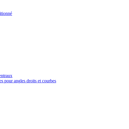
tionné
entraux
es pour angles droits et courbes