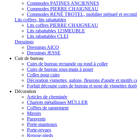
Commodes PATINES ANCIENNES
Commodes PIERRE CHAIGNEAU
Commodes RENÉ TROTEL, mobilier préparé et recondi
Lits coffres, lits rabattables
Lits coffres PIERRE CHAIGNEAU
Lits rabattables 123MEUBLE
Lits rabattables CLEI
Dressings
Dressings AICO
Dressings JESSE
Cuir de bureau
Cuirs de bureau rectangle ou rond à coller
Cuirs de bureau sous-main à poser
Colles pour cuirs
Décoration vignettes, galons, fleurons d'angle et motifs c
Forfait découpe cuirs de bureau et pose de vignettes doré
Décoration
Articles de cheminée
Chariots métalliques MÜLLER
Coffres de rangement
Miroirs
Paravents
Porte-manteaux
Porte-revues
Repose-pieds