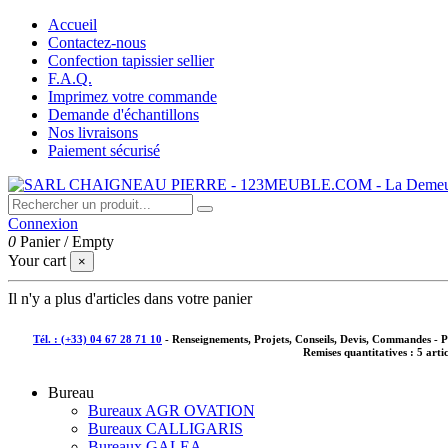
Accueil
Contactez-nous
Confection tapissier sellier
F.A.Q.
Imprimez votre commande
Demande d'échantillons
Nos livraisons
Paiement sécurisé
Connexion
0
Panier
/
Empty
Your cart
×
Il n'y a plus d'articles dans votre panier
Tél. : (+33) 04 67 28 71 10
- Renseignements, Projets, Conseils, Devis, Commandes - 
Remises quantitatives :
5 arti
Bureau
Bureaux AGR OVATION
Bureaux CALLIGARIS
Bureaux GALEA