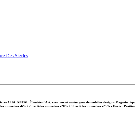
Pierre CHAIGNEAU Ébéniste d'Art, créateur et aménageur de mobilier design - Magasin depui
cles ou mètres -6% / 25 articles ou mètres -20% / 50 articles ou mètres -25%
- Devis : Positio