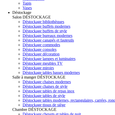
Tapis
Vases
Déstockage
Salon
DÉSTOCKAGE
Déstockage bibliothèques
Déstockage buffets modernes
Déstockage buffets de style
Déstockage bureaux modernes
Déstockage canapés et fauteuils
Déstockage commodes
Déstockage consoles
Déstockage décoration
Déstockage lampes et luminaires
Déstockage meubles TV
Déstockage miroirs
Déstockage tables basses modernes
Salle à manger
DÉSTOCKAGE
Déstockage chaises modernes
Déstockage chaises de style
Déstockage tables de repas inox
Déstockage tables de style
Déstockage tables modernes, rectangulaires, carrées, ron
Déstockage tissus de siège
Chambre
DÉSTOCKAGE
Déstockage chevets et tables de nuit