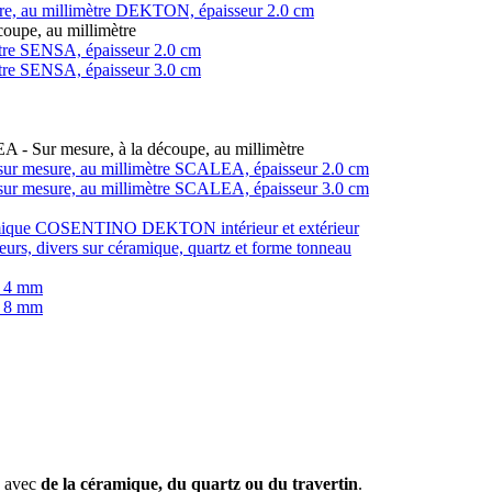
ure, au millimètre DEKTON, épaisseur 2.0 cm
coupe, au millimètre
imètre SENSA, épaisseur 2.0 cm
imètre SENSA, épaisseur 3.0 cm
LEA - Sur mesure, à la découpe, au millimètre
in, sur mesure, au millimètre SCALEA, épaisseur 2.0 cm
in, sur mesure, au millimètre SCALEA, épaisseur 3.0 cm
éramique COSENTINO DEKTON intérieur et extérieur
teurs, divers sur céramique, quartz et forme tonneau
r 4 mm
r 8 mm
e avec
de la céramique, du quartz ou du travertin
.