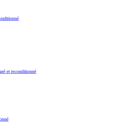
onditionné
ré et reconditionné
ionné