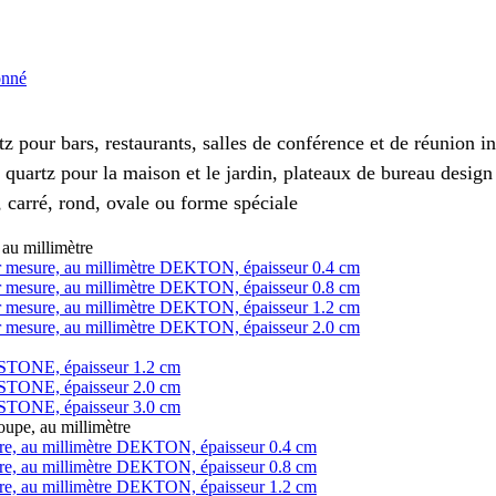
onné
z pour bars, restaurants, salles de conférence et de réunion 
 quartz pour la maison et le jardin, plateaux de bureau design
 carré, rond, ovale ou forme spéciale
au millimètre
 sur mesure, au millimètre DEKTON, épaisseur 0.4 cm
 sur mesure, au millimètre DEKTON, épaisseur 0.8 cm
 sur mesure, au millimètre DEKTON, épaisseur 1.2 cm
 sur mesure, au millimètre DEKTON, épaisseur 2.0 cm
LESTONE, épaisseur 1.2 cm
LESTONE, épaisseur 2.0 cm
LESTONE, épaisseur 3.0 cm
pe, au millimètre
ure, au millimètre DEKTON, épaisseur 0.4 cm
ure, au millimètre DEKTON, épaisseur 0.8 cm
ure, au millimètre DEKTON, épaisseur 1.2 cm