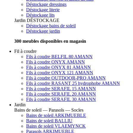
Déstockage dressings
Déstockage literie
Déstockage lits
Jardin
DÉSTOCKAGE
Déstockage bains de soleil
Déstockage jardin
300 meubles disponibles en magasin
Fil à coudre
Fils à coudre BELFIL 80 AMANN
Fils à coudre ONYX AMANN
Fils à coudre ONYX 81 AMANN
Fils à coudre ONYX 121 AMANN
Fils à coudre OUTDOOR-PRO AMANN
Fils à coudre RASANT 25 hydrophobe AMANN
Fils à coudre SERAFIL 15 AMANN
Fils à coudre SERAFIL 20 AMANN
Fils à coudre SERAFIL 30 AMANN
Jardin
Bains de soleil — Parasols — Socles
Bains de soleil ARKIMUEBLE
Bains de soleil BALLIU
Bains de soleil VLAEMYNCK
Parasols ARKIMUEBLE