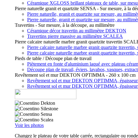
Céramique XGLOSS brillant plateaux de table, sur mes
Pierre naturelle granit et quartzite SENSA - Sur mesure, à la dé
Pierre naturelle, granit et quartzite sur mesure, au mill
Pierre naturelle, granit et quartzite sur mesure, au mill
Travertins - Sur mesure, à la découpe, au millimètre
Céramique décor travertin au millimètre DEKTON
Travertins pierre massive au millimètre SCALEA
Pierre calcaire naturelle marbre granit quartzite travertin SCA
Pierre calcaire naturelle marbre granit quartzite travert
Pierre calcaire naturelle marbre granit quartzite travert
Pieds de table / Découpe plan de travail
Piètement en fonte d'aluminium laqué avec plateau c
Découpe plan de travail, éviers, lavabos, vasques, extrac
Revêtement sol et mur DEKTON OPTIMMA - 260 x 100 cm
Revêtement sol et mur DEKTON OPTIMMA, épaisseu
Revêtement sol et mur DEKTON OPTIMMA, épaisseu
Voir les photos
Changez le plateau de votre table carrée, rectangulaire ou rond