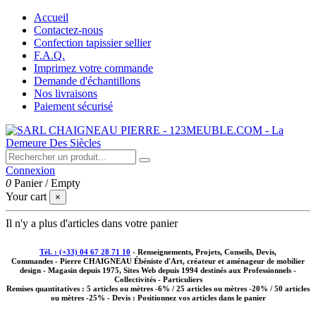
Accueil
Contactez-nous
Confection tapissier sellier
F.A.Q.
Imprimez votre commande
Demande d'échantillons
Nos livraisons
Paiement sécurisé
Connexion
0
Panier
/
Empty
Your cart
×
Il n'y a plus d'articles dans votre panier
Tél. : (+33) 04 67 28 71 10
- Renseignements, Projets, Conseils, Devis,
Commandes - Pierre CHAIGNEAU Ébéniste d'Art, créateur et aménageur de mobilier
design - Magasin depuis 1975, Sites Web depuis 1994 destinés aux
Professionnels -
Collectivités - Particuliers
Remises quantitatives :
5 articles ou mètres -6% / 25 articles ou mètres -20% / 50 articles
ou mètres -25%
- Devis : Positionnez vos articles dans le panier