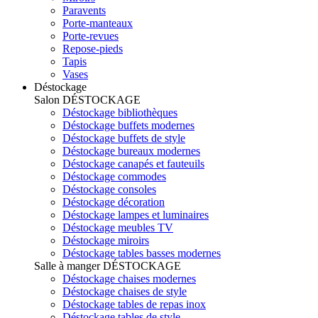
Paravents
Porte-manteaux
Porte-revues
Repose-pieds
Tapis
Vases
Déstockage
Salon
DÉSTOCKAGE
Déstockage bibliothèques
Déstockage buffets modernes
Déstockage buffets de style
Déstockage bureaux modernes
Déstockage canapés et fauteuils
Déstockage commodes
Déstockage consoles
Déstockage décoration
Déstockage lampes et luminaires
Déstockage meubles TV
Déstockage miroirs
Déstockage tables basses modernes
Salle à manger
DÉSTOCKAGE
Déstockage chaises modernes
Déstockage chaises de style
Déstockage tables de repas inox
Déstockage tables de style