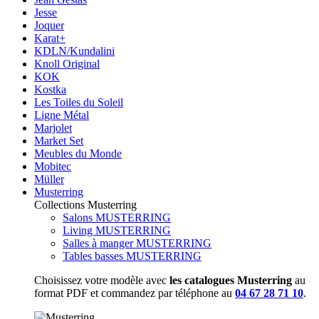
Jesse
Joquer
Karat+
KDLN/Kundalini
Knoll Original
KOK
Kostka
Les Toiles du Soleil
Ligne Métal
Marjolet
Market Set
Meubles du Monde
Mobitec
Müller
Musterring
Collections Musterring
Salons MUSTERRING
Living MUSTERRING
Salles à manger MUSTERRING
Tables basses MUSTERRING
Choisissez votre modèle avec
les catalogues Musterring
au
format PDF et commandez par téléphone au
04 67 28 71 10
.