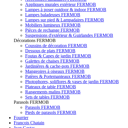
Appliques murales extérieur FERMOB
Lampes à poser outdoor & indoor FERMOB
Lampes baladeuses FERMOB
Lampes sur pied & Lampadaires FERMOB
Mobiliers lumineux FERMOB
Pièces de rechange FERMOB
Suspensions d'extérieur & Guirlandes FERMOB
Décorations FERMOB
Coussins de décoration FERMOB
Dessous de plats FERMOB
Foutas & Capes de jardin FERMOB
Galettes de chaises FERMOB
Jardinières & cache-pots FERMOB
Mangeoires à oiseaux FERMOB
Patères & Portemanteaux FERMOB
Photophores, soliflores & vases de jardin FERMOB
Plateaux de table FERMOB
Rangements malins FERMOB
Sets de tables FERMOB
Parasols FERMOB
Parasols FERMOB
Pieds de parasols FERMOB
Fourrier
François Chatain
Jean Gestas