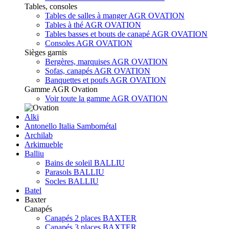
Tables, consoles
Tables de salles à manger AGR OVATION
Tables à thé AGR OVATION
Tables basses et bouts de canapé AGR OVATION
Consoles AGR OVATION
Sièges garnis
Bergères, marquises AGR OVATION
Sofas, canapés AGR OVATION
Banquettes et poufs AGR OVATION
Gamme AGR Ovation
Voir toute la gamme AGR OVATION
Alki
Antonello Italia Sambométal
Archilab
Arkimueble
Balliu
Bains de soleil BALLIU
Parasols BALLIU
Socles BALLIU
Batel
Baxter
Canapés
Canapés 2 places BAXTER
Canapés 3 places BAXTER