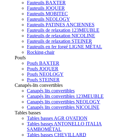
Fauteuils BAXTER
Fauteuils JOQUER
Fauteuils MOBITEC
Fauteuils NEOLOGY
Fauteuils PATINES ANCIENNES
Fauteuils de relaxation 123MEUBLE
Fauteuils de relaxation NICOLINE
Fauteuils de relaxation STEINER
Fauteuils en fer forgé LIGNE MÉTAL
Rocking-chair
Poufs
Poufs BAXTER
Poufs JOQUER
Poufs NEOLOGY
Poufs STEINER
Canapés-lits convertibles
Canapés lits convertibles
Canapés lits convertibles 123MEUBLE
Canapés lits convertibles NEOLOGY
Canapés lits convertibles NICOLINE
Tables basses
Tables basses AGR OVATION
Tables basses ANTONELLO ITALIA
SAMBOMÉTAL
Tables basses CHEVILLARD