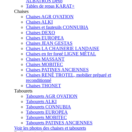
ALBATROS Dexo
Tables de repas KARAT+
Chaises
Chaises AGR OVATION
Chaises ALKI
Chaises et fauteuils CONNUBIA
Chaises DEXO
Chaises EUROPEA
Chaises JEAN GESTAS
Chaises LA CHAISERIE LANDAISE
Chaises en fer forgé LIGNE MÉTAL
Chaises MASSANT
Chaises MOBITEC
Chaises PATINES ANCIENNES
Chaises RENÉ TROTEL, mobilier préparé et
reconditionné
Chaises THONET
Tabourets
Tabourets AGR OVATION
Tabourets ALKI
Tabourets CONNUBIA
Tabourets EUROPEA
Tabourets MOBITEC
Tabourets PATINES ANCIENNES
Voir les photos des chaises et tabourets