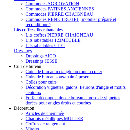
Commodes AGR OVATION
Commodes PATINES ANCIENNES
Commodes PIERRE CHAIGNEAU
Commodes RENÉ TROTEL, mobilier préparé et
reconditionné
Lits coffres, lits rabattables
Lits coffres PIERRE CHAIGNEAU
Lits rabattables 123MEUBLE
Lits rabattables CLEI
Dressings
Dressings AICO
Dressings JESSE
Cuir de bureau
Cuirs de bureau rectangle ou rond à coller
Cuirs de bureau sous-main à poser
Colles pour cuirs
Décoration vignettes, galons, fleurons d'angle et motifs
centraux
Forfait découpe cuirs de bureau et pose de vignettes
dorées pour angles droits et courbes
Décoration
Articles de cheminée
Chariots métalliques MÜLLER
Coffres de rangement
Miroirs