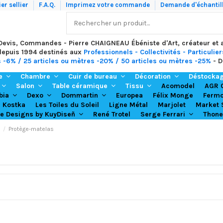
er sellier
F.A.Q.
Imprimez votre commande
Demande d'échantil
 Devis, Commandes - Pierre CHAIGNEAU Ébéniste d'Art, créateur et
depuis 1994 destinés aux
Professionnels - Collectivités - Particulier
s -6% / 25 articles ou mètres -20% / 50 articles ou mètres -25%
- D
re
Chambre
Cuir de bureau
Décoration
Déstocka
Acomodel
Salon
Table céramique
Tissu
AGR 
Europea
Félix Monge
bia
Dexo
Dommartin
Ferm
Kostka
Les Toiles du Soleil
Ligne Métal
Marjolet
Market 
René Trotel
Thone
re Designs by KuyDiseñ
Serge Ferrari
Protège-matelas