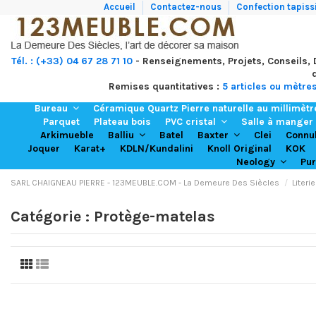
Accueil
Contactez-nous
Confection tapissi
Tél. : (+33) 04 67 28 71 10
- Renseignements, Projets, Conseils,
Remises quantitatives :
5 articles ou mètre
Bureau
Céramique Quartz Pierre naturelle au millimèt
Parquet
Plateau bois
PVC cristal
Salle à manger
Arkimueble
Batel
Clei
Balliu
Baxter
Connu
Joquer
Karat+
KDLN/Kundalini
Knoll Original
KOK
Neology
Pu
SARL CHAIGNEAU PIERRE - 123MEUBLE.COM - La Demeure Des Siècles
Literie
Catégorie : Protège-matelas