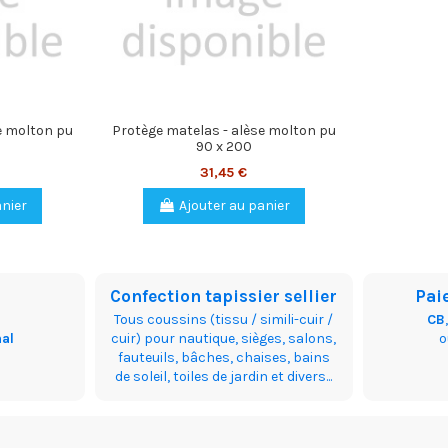
e molton pu
Protège matelas - alèse molton pu
90 x 200
31,45 €
anier
Ajouter au panier
Confection tapissier sellier
Pai
Tous coussins (tissu / simili-cuir /
CB
nal
cuir) pour nautique, sièges, salons,
fauteuils, bâches, chaises, bains
de soleil, toiles de jardin et divers...