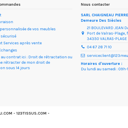
 commandes
Nous contacter
t
SARL CHAIGNEAU PIERRE
Demeure Des Siècles
ivraison
21 BOULEVARD JEAN 
 personnalisée de vos meubles
Port de Valras-Plage, 
 sécurisé
34350 VALRAS-PLAGE
et Services après vente
04 67 28 71 10
Echanges
serviceclient@123me
au contrat ici : Droit de rétractation ou
me rétracter de mon droit de
Horaires d'ouverture :
ion sous 14 jours
Du lundi au samedi : 09h-1
SU.COM
-
123TISSUS.COM
-