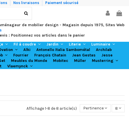
lons
Nos livraisons
Paiement sécurisé
 aménageur de mobilier design - Magasin depuis 1975, Sites Web
s
evis : Positionnez vos articles dans le panier
ge
Fil à coudre
Jardin
Literie
Luminaire
Alki
Antonello Italia Sambométal
Archilab
Ovation
Fourrier
François Chatain
Jean Gestas
Jesse
ob
Set
Meubles du Monde
Mobitec
Müller
Musterring
t
Vlaemynck
Affichage 1-8 de 8 article(s)
Pertinence
8