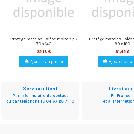
Protège matelas - alèse molton pu
Protège matelas - alès
70 x 140
90 x 190
25,13 €
31,45 €
Ajouter au panier
Ajouter au p
Service client
Livraison
Par le
formulaire de contact
En
France
ou par téléphone au
04 67 28 71 10
et à l'
Internatio