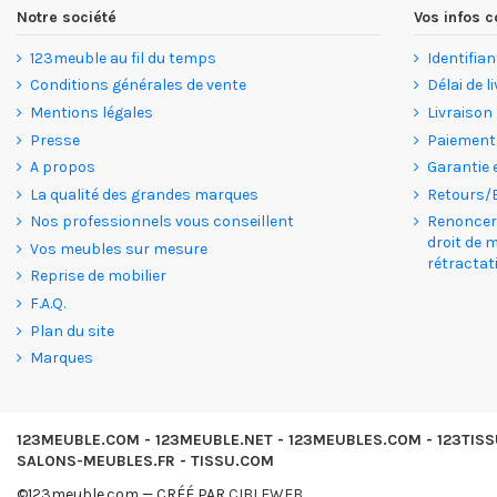
Notre société
Vos infos
123meuble au fil du temps
Identifian
Conditions générales de vente
Délai de l
Mentions légales
Livraison
Presse
Paiement
A propos
Garantie 
La qualité des grandes marques
Retours/
Nos professionnels vous conseillent
Renoncer 
droit de 
Vos meubles sur mesure
rétractat
Reprise de mobilier
F.A.Q.
Plan du site
Marques
123MEUBLE.COM
-
123MEUBLE.NET
-
123MEUBLES.COM
-
123TIS
SALONS-MEUBLES.FR
-
TISSU.COM
©123meuble.com — CRÉÉ PAR
CIBLEWEB