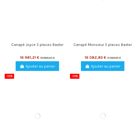
Canapé Joyce 5 places Baxter
Canapé Monsieur 5 places Baxter
16 981,21 €
16 082,83 €
18 868,02 €
17 869,81 €
Ajouter au panier
Ajouter au panier
-10%
-10%