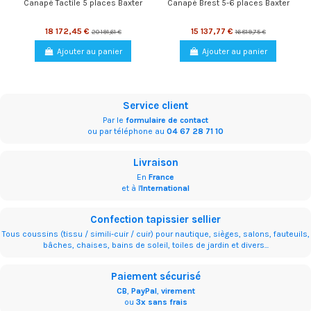
Canapé Tactile 5 places Baxter
Canapé Brest 5-6 places Baxter
18 172,45 €
15 137,77 €
20 191,61 €
16 819,75 €
Ajouter au panier
Ajouter au panier
Service client
Par le
formulaire de contact
ou par téléphone au
04 67 28 71 10
Livraison
En
France
et à l'
International
Confection tapissier sellier
Tous coussins (tissu / simili-cuir / cuir) pour nautique, sièges, salons, fauteuils,
bâches, chaises, bains de soleil, toiles de jardin et divers...
Paiement sécurisé
CB
,
PayPal
,
virement
ou
3x sans frais