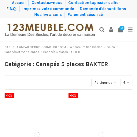
Accueil
Contactez-nous
Confection tapissier sellier
F.A.Q.
Imprimez votre commande
Demande d'échantillons
Nos livraisons
Paiement sécurisé
0
SARL CHAIGNEAU PIERRE - 123MEUBLE.COM - La Demeure Des Siècles
Salon
Canapés et méridiennes
Canapés 5 places BAXTER
Catégorie : Canapés 5 places BAXTER
Pertinence
6
-10%
-10%