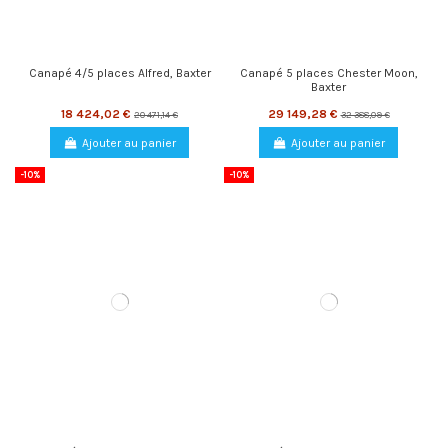
Canapé 4/5 places Alfred, Baxter
Canapé 5 places Chester Moon,
Baxter
18 424,02 €
29 149,28 €
20 471,14 €
32 388,09 €
Ajouter au panier
Ajouter au panier
-10%
-10%