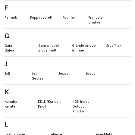
F
Fermob
Foppapedretti
Fourrier
François
Chatain
G
Gaia
Gamamobel
Grande Arredo
Grosfillex
Galea
Giovannetti
Griffine
J
JAB
Jean
Jesse
Joquer
Gestas
K
Kanaba
KDLN/Kundalini
KOK Indoor
Karat+
Knoll
Outdoor
Kostka
L
La Chaiserie
Lelièvre
Ligne Métal