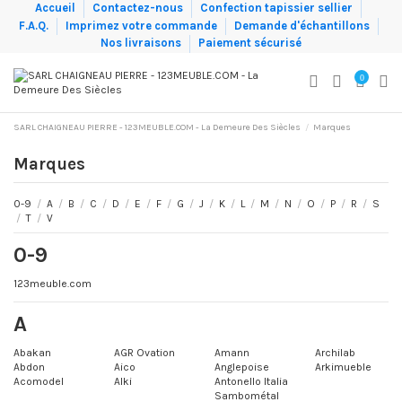
Accueil
Contactez-nous
Confection tapissier sellier
F.A.Q.
Imprimez votre commande
Demande d'échantillons
Nos livraisons
Paiement sécurisé
0
SARL CHAIGNEAU PIERRE - 123MEUBLE.COM - La Demeure Des Siècles
Marques
Marques
0-9
/
A
/
B
/
C
/
D
/
E
/
F
/
G
/
J
/
K
/
L
/
M
/
N
/
O
/
P
/
R
/
S
/
T
/
V
0-9
123meuble.com
A
Abakan
AGR Ovation
Amann
Archilab
Abdon
Aico
Anglepoise
Arkimueble
Acomodel
Alki
Antonello Italia
Sambométal