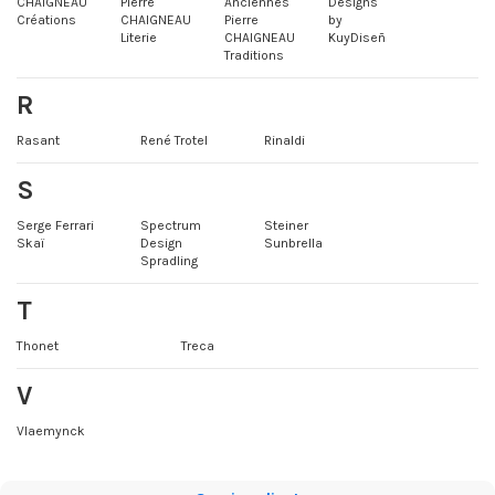
CHAIGNEAU
Pierre
Anciennes
Designs
Créations
CHAIGNEAU
Pierre
by
Literie
CHAIGNEAU
KuyDiseñ
Traditions
R
Rasant
René Trotel
Rinaldi
S
Serge Ferrari
Spectrum
Steiner
Skaï
Design
Sunbrella
Spradling
T
Thonet
Treca
V
Vlaemynck