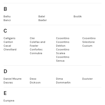
B
Balliu
Batel
Bostik
Banci
Baxter
C
Calligaris
Clei
Cosentino
Cosentino
Cantori
Colefax and
Cosentino
Silestone
Casal
Fowler
Dekton
Cuoium
Chevillard
Confortec
Cosentino
Connubia
Scalea
Cosentino
Sensa
D
Daniel Mourre
Dexo
Dima
Duvivier
Dasras
Dickson
Dommartin
E
Europea