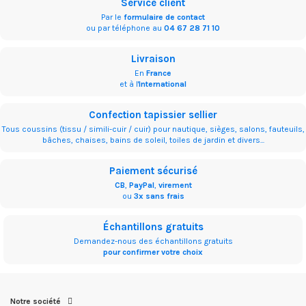
Service client
Par le
formulaire de contact
ou par téléphone au
04 67 28 71 10
Livraison
En
France
et à l'
International
Confection tapissier sellier
Tous coussins (tissu / simili-cuir / cuir) pour nautique, sièges, salons, fauteuils,
bâches, chaises, bains de soleil, toiles de jardin et divers...
Paiement sécurisé
CB
,
PayPal
,
virement
ou
3x sans frais
Échantillons gratuits
Demandez-nous des échantillons gratuits
pour confirmer votre choix
Notre société