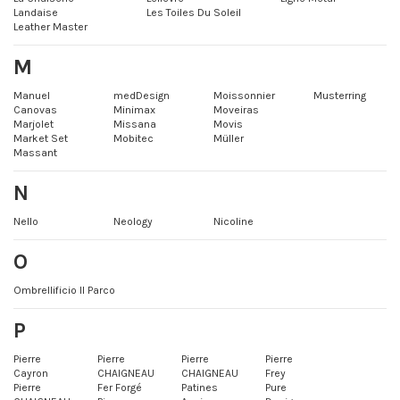
Landaise
Les Toiles Du Soleil
Leather Master
M
Manuel
medDesign
Moissonnier
Musterring
Canovas
Minimax
Moveiras
Marjolet
Missana
Movis
Market Set
Mobitec
Müller
Massant
N
Nello
Neology
Nicoline
O
Ombrellificio Il Parco
P
Pierre
Pierre
Pierre
Pierre
Cayron
CHAIGNEAU
CHAIGNEAU
Frey
Pierre
Fer Forgé
Patines
Pure