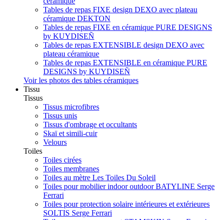
céramique
Tables de repas FIXE design DEXO avec plateau
céramique DEKTON
Tables de repas FIXE en céramique PURE DESIGNS
by KUYDISEÑ
Tables de repas EXTENSIBLE design DEXO avec
plateau céramique
Tables de repas EXTENSIBLE en céramique PURE
DESIGNS by KUYDISEÑ
Voir les photos des tables céramiques
Tissu
Tissus
Tissus microfibres
Tissus unis
Tissus d'ombrage et occultants
Skaï et simili-cuir
Velours
Toiles
Toiles cirées
Toiles membranes
Toiles au mètre Les Toiles Du Soleil
Toiles pour mobilier indoor outdoor BATYLINE Serge
Ferrari
Toiles pour protection solaire intérieures et extérieures
SOLTIS Serge Ferrari