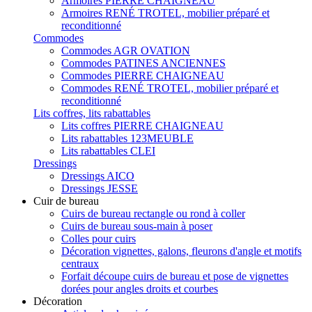
Armoires PIERRE CHAIGNEAU
Armoires RENÉ TROTEL, mobilier préparé et
reconditionné
Commodes
Commodes AGR OVATION
Commodes PATINES ANCIENNES
Commodes PIERRE CHAIGNEAU
Commodes RENÉ TROTEL, mobilier préparé et
reconditionné
Lits coffres, lits rabattables
Lits coffres PIERRE CHAIGNEAU
Lits rabattables 123MEUBLE
Lits rabattables CLEI
Dressings
Dressings AICO
Dressings JESSE
Cuir de bureau
Cuirs de bureau rectangle ou rond à coller
Cuirs de bureau sous-main à poser
Colles pour cuirs
Décoration vignettes, galons, fleurons d'angle et motifs
centraux
Forfait découpe cuirs de bureau et pose de vignettes
dorées pour angles droits et courbes
Décoration