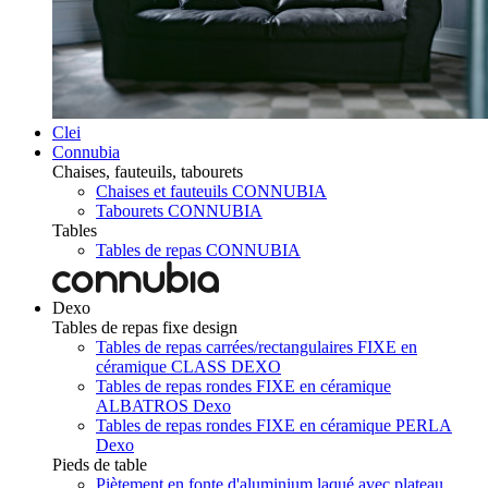
Clei
Connubia
Chaises, fauteuils, tabourets
Chaises et fauteuils CONNUBIA
Tabourets CONNUBIA
Tables
Tables de repas CONNUBIA
Dexo
Tables de repas fixe design
Tables de repas carrées/rectangulaires FIXE en
céramique CLASS DEXO
Tables de repas rondes FIXE en céramique
ALBATROS Dexo
Tables de repas rondes FIXE en céramique PERLA
Dexo
Pieds de table
Piètement en fonte d'aluminium laqué avec plateau