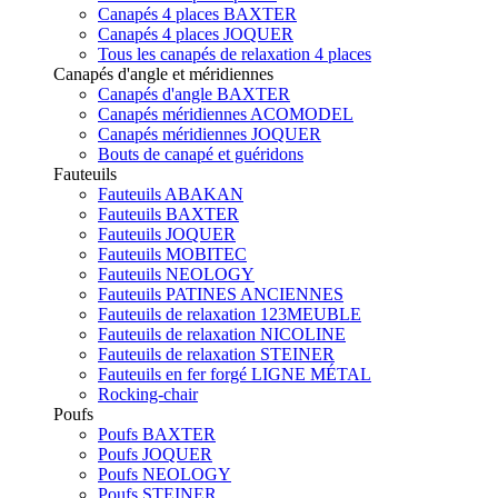
Canapés 4 places BAXTER
Canapés 4 places JOQUER
Tous les canapés de relaxation 4 places
Canapés d'angle et méridiennes
Canapés d'angle BAXTER
Canapés méridiennes ACOMODEL
Canapés méridiennes JOQUER
Bouts de canapé et guéridons
Fauteuils
Fauteuils ABAKAN
Fauteuils BAXTER
Fauteuils JOQUER
Fauteuils MOBITEC
Fauteuils NEOLOGY
Fauteuils PATINES ANCIENNES
Fauteuils de relaxation 123MEUBLE
Fauteuils de relaxation NICOLINE
Fauteuils de relaxation STEINER
Fauteuils en fer forgé LIGNE MÉTAL
Rocking-chair
Poufs
Poufs BAXTER
Poufs JOQUER
Poufs NEOLOGY
Poufs STEINER