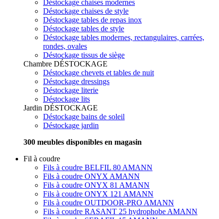
Déstockage chaises modernes
Déstockage chaises de style
Déstockage tables de repas inox
Déstockage tables de style
Déstockage tables modernes, rectangulaires, carrées,
rondes, ovales
Déstockage tissus de siège
Chambre
DÉSTOCKAGE
Déstockage chevets et tables de nuit
Déstockage dressings
Déstockage literie
Déstockage lits
Jardin
DÉSTOCKAGE
Déstockage bains de soleil
Déstockage jardin
300 meubles disponibles en magasin
Fil à coudre
Fils à coudre BELFIL 80 AMANN
Fils à coudre ONYX AMANN
Fils à coudre ONYX 81 AMANN
Fils à coudre ONYX 121 AMANN
Fils à coudre OUTDOOR-PRO AMANN
Fils à coudre RASANT 25 hydrophobe AMANN