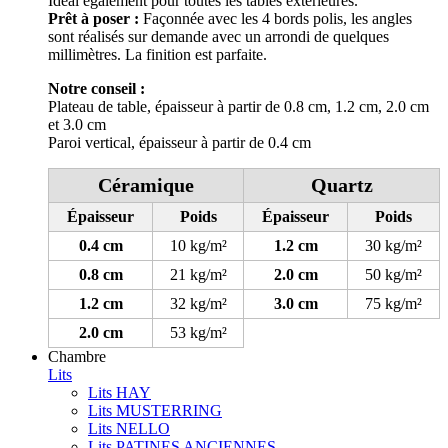
Idéal également pour toutes les tables extérieures.
Prêt à poser :
Façonnée avec les 4 bords polis, les angles
sont réalisés sur demande avec un arrondi de quelques
millimètres. La finition est parfaite.
Notre conseil :
Plateau de table, épaisseur à partir de 0.8 cm, 1.2 cm, 2.0 cm
et 3.0 cm
Paroi vertical, épaisseur à partir de 0.4 cm
Céramique
Quartz
Épaisseur
Poids
Épaisseur
Poids
0.4 cm
10 kg/m²
1.2 cm
30 kg/m²
0.8 cm
21 kg/m²
2.0 cm
50 kg/m²
1.2 cm
32 kg/m²
3.0 cm
75 kg/m²
2.0 cm
53 kg/m²
Chambre
Lits
Lits HAY
Lits MUSTERRING
Lits NELLO
Lits PATINES ANCIENNES