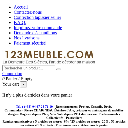
Accueil
Contactez-nous
Confection tapissier sellier
F.A.Q.
Imprimez votre commande
Demande d'échantillons
Nos livraisons
Paiement sécurisé
Connexion
0
Panier
/
Empty
Your cart
×
Il n'y a plus d'articles dans votre panier
Tél. : (+33) 04 67 28 71 10
- Renseignements, Projets, Conseils, Devis,
Commandes - Pierre CHAIGNEAU Ébéniste d'Art, créateur et aménageur de mobilier
design - Magasin depuis 1975, Sites Web depuis 1994 destinés aux
Professionnels -
Collectivités - Particuliers
Remises quantitatives :
5 articles ou mètres -6% / 25 articles ou mètres -20% / 50 articles
ou mètres -25%
- Devis : Positionnez vos articles dans le panier