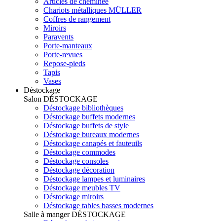
Articles de cheminée
Chariots métalliques MÜLLER
Coffres de rangement
Miroirs
Paravents
Porte-manteaux
Porte-revues
Repose-pieds
Tapis
Vases
Déstockage
Salon
DÉSTOCKAGE
Déstockage bibliothèques
Déstockage buffets modernes
Déstockage buffets de style
Déstockage bureaux modernes
Déstockage canapés et fauteuils
Déstockage commodes
Déstockage consoles
Déstockage décoration
Déstockage lampes et luminaires
Déstockage meubles TV
Déstockage miroirs
Déstockage tables basses modernes
Salle à manger
DÉSTOCKAGE