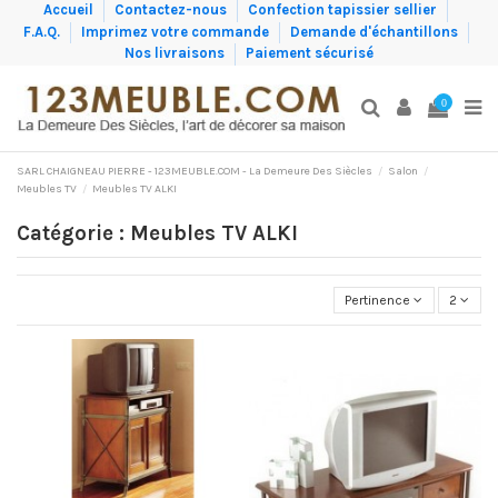
Accueil
Contactez-nous
Confection tapissier sellier
F.A.Q.
Imprimez votre commande
Demande d'échantillons
Nos livraisons
Paiement sécurisé
0
SARL CHAIGNEAU PIERRE - 123MEUBLE.COM - La Demeure Des Siècles
Salon
Meubles TV
Meubles TV ALKI
Catégorie : Meubles TV ALKI
Pertinence
2