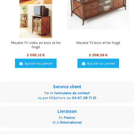
Meuble TV vidéo en bois et fer
Meuble TV bois et fer forgé
forgé
2 095,12 €
2 358,39 €
Ajouter au panier
Ajouter au panier
Service client
Par le
formulaire de contact
ou par téléphone au
04 67 28 71 10
Livraison
En
France
et à l'
International