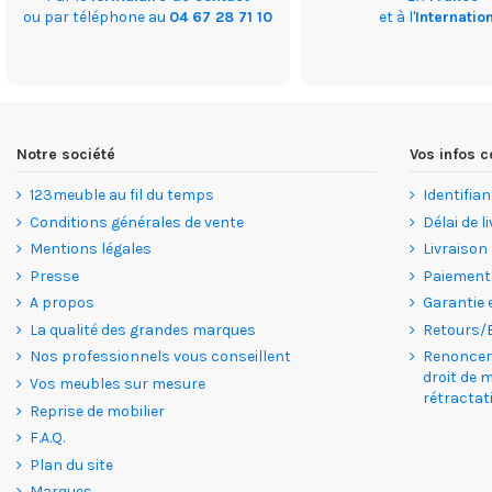
ou par téléphone au
04 67 28 71 10
et à l'
Internatio
Notre société
Vos infos
123meuble au fil du temps
Identifian
Conditions générales de vente
Délai de l
Mentions légales
Livraison
Presse
Paiement
A propos
Garantie 
La qualité des grandes marques
Retours/
Nos professionnels vous conseillent
Renoncer 
droit de 
Vos meubles sur mesure
rétractat
Reprise de mobilier
F.A.Q.
Plan du site
Marques