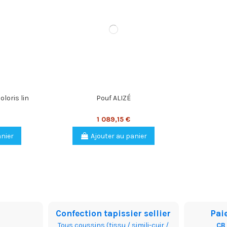
loris lin
Pouf ALIZÉ
1 089,15 €
anier
Ajouter au panier
Confection tapissier sellier
Pai
Tous coussins (tissu / simili-cuir /
CB