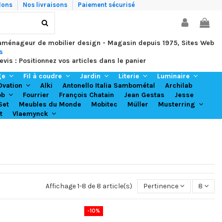
lons
Nos livraisons
Paiement sécurisé
 aménageur de mobilier design - Magasin depuis 1975, Sites Web
s
evis : Positionnez vos articles dans le panier
ge
Fil à coudre
Jardin
Literie
Luminaire
Alki
Antonello Italia Sambométal
Archilab
Ovation
Fourrier
François Chatain
Jean Gestas
Jesse
ob
Set
Meubles du Monde
Mobitec
Müller
Musterring
t
Vlaemynck
Affichage 1-8 de 8 article(s)
Pertinence
8
-10%