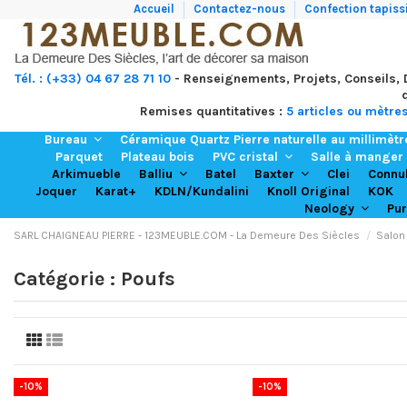
Accueil
Contactez-nous
Confection tapissi
Tél. : (+33) 04 67 28 71 10
- Renseignements, Projets, Conseils,
Remises quantitatives :
5 articles ou mètre
Bureau
Céramique Quartz Pierre naturelle au millimèt
Parquet
Plateau bois
PVC cristal
Salle à manger
Arkimueble
Batel
Clei
Balliu
Baxter
Connu
Joquer
Karat+
KDLN/Kundalini
Knoll Original
KOK
Neology
Pu
SARL CHAIGNEAU PIERRE - 123MEUBLE.COM - La Demeure Des Siècles
Salon
Catégorie : Poufs
-10%
-10%