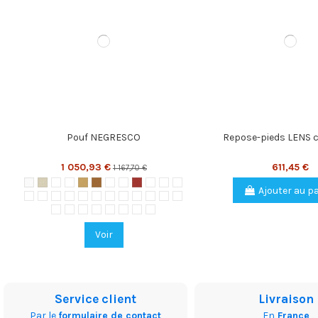
Pouf NEGRESCO
Repose-pieds LENS co
1 050,93 €
611,45 €
1 167,70 €
Bianco
Avorio
Polar
Kalahari
Desert
Sabbia
Natur
Red
Siegelstein
Ferrari
Orange
Mandarin
Ajouter au p
Giallo
Lime
Lila
Aubergine
Merlin
Turquoise
Sky Blue
Kobalt
Nebbia
Perle
Smog
Betulla
Mastic
Mocca
Lever
Camel
Espresso
Caffe
Anthracite
Nero
Voir
Service client
Livraison
Par le
formulaire de contact
En
France