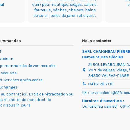
nal
cuir) pour nautique, sièges, salons,
fauteuils, bâches, chaises, bains
de soleil, toiles de jardin et divers...
 commandes
Nous contacter
t
SARL CHAIGNEAU PIERRE
Demeure Des Siècles
ivraison
21 BOULEVARD JEAN 
 personnalisée de vos meubles
Port de Valras-Plage, 
 sécurisé
34350 VALRAS-PLAGE
et Services après vente
04 67 28 71 10
Echanges
serviceclient@123me
au contrat ici : Droit de rétractation ou
me rétracter de mon droit de
Horaires d'ouverture :
ion sous 14 jours
Du lundi au samedi : 09h-1