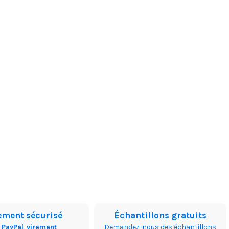
ement sécurisé
Échantillons gratuits
,
PayPal
,
virement
Demandez-nous des échantillons