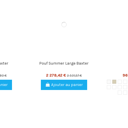
axter
Pouf Summer Large Baxter
2 278,42 €
96
,93 €
2 531,57 €
Bianco
Avorio
Pola
K
anier
Ajouter au panier
Giallo
Lime
Lila
A
Mas
M