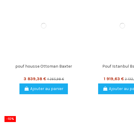
pouf housse Ottoman Baxter
Pouf Istanbul B
3 839,38 €
1 919,63 €
4 265,98 €
2 132
Ajouter au panier
Ajouter au p
-10%