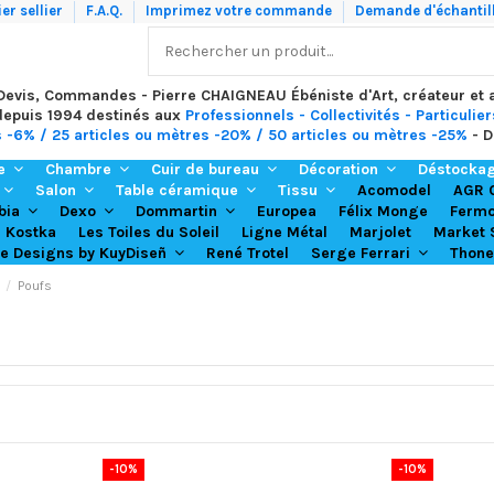
er sellier
F.A.Q.
Imprimez votre commande
Demande d'échantil
 Devis, Commandes - Pierre CHAIGNEAU Ébéniste d'Art, créateur et
depuis 1994 destinés aux
Professionnels - Collectivités - Particulier
s -6% / 25 articles ou mètres -20% / 50 articles ou mètres -25%
- D
re
Chambre
Cuir de bureau
Décoration
Déstocka
Acomodel
Salon
Table céramique
Tissu
AGR 
Europea
Félix Monge
bia
Dexo
Dommartin
Ferm
Kostka
Les Toiles du Soleil
Ligne Métal
Marjolet
Market 
René Trotel
Thone
re Designs by KuyDiseñ
Serge Ferrari
Poufs
-10%
-10%