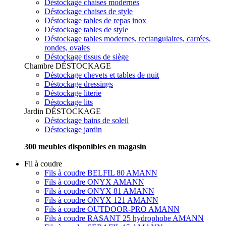
Déstockage chaises modernes
Déstockage chaises de style
Déstockage tables de repas inox
Déstockage tables de style
Déstockage tables modernes, rectangulaires, carrées,
rondes, ovales
Déstockage tissus de siège
Chambre
DÉSTOCKAGE
Déstockage chevets et tables de nuit
Déstockage dressings
Déstockage literie
Déstockage lits
Jardin
DÉSTOCKAGE
Déstockage bains de soleil
Déstockage jardin
300 meubles disponibles en magasin
Fil à coudre
Fils à coudre BELFIL 80 AMANN
Fils à coudre ONYX AMANN
Fils à coudre ONYX 81 AMANN
Fils à coudre ONYX 121 AMANN
Fils à coudre OUTDOOR-PRO AMANN
Fils à coudre RASANT 25 hydrophobe AMANN