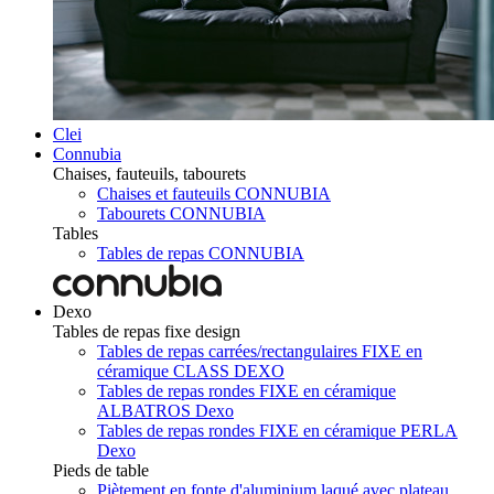
Clei
Connubia
Chaises, fauteuils, tabourets
Chaises et fauteuils CONNUBIA
Tabourets CONNUBIA
Tables
Tables de repas CONNUBIA
Dexo
Tables de repas fixe design
Tables de repas carrées/rectangulaires FIXE en
céramique CLASS DEXO
Tables de repas rondes FIXE en céramique
ALBATROS Dexo
Tables de repas rondes FIXE en céramique PERLA
Dexo
Pieds de table
Piètement en fonte d'aluminium laqué avec plateau