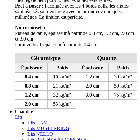
Idéal également pour toutes les tables extérieures.
Prêt à poser :
Façonnée avec les 4 bords polis, les angles
sont réalisés sur demande avec un arrondi de quelques
millimètres. La finition est parfaite.
Notre conseil :
Plateau de table, épaisseur à partir de 0.8 cm, 1.2 cm, 2.0 cm
et 3.0 cm
Paroi vertical, épaisseur à partir de 0.4 cm
Céramique
Quartz
Épaisseur
Poids
Épaisseur
Poids
0.4 cm
10 kg/m²
1.2 cm
30 kg/m²
0.8 cm
21 kg/m²
2.0 cm
50 kg/m²
1.2 cm
32 kg/m²
3.0 cm
75 kg/m²
2.0 cm
53 kg/m²
Chambre
Lits
Lits HAY
Lits MUSTERRING
Lits NELLO
Lits PATINES ANCIENNES