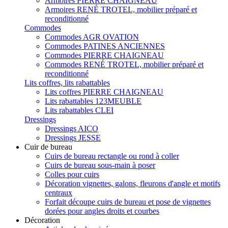
Armoires PIERRE CHAIGNEAU
Armoires RENÉ TROTEL, mobilier préparé et
reconditionné
Commodes
Commodes AGR OVATION
Commodes PATINES ANCIENNES
Commodes PIERRE CHAIGNEAU
Commodes RENÉ TROTEL, mobilier préparé et
reconditionné
Lits coffres, lits rabattables
Lits coffres PIERRE CHAIGNEAU
Lits rabattables 123MEUBLE
Lits rabattables CLEI
Dressings
Dressings AICO
Dressings JESSE
Cuir de bureau
Cuirs de bureau rectangle ou rond à coller
Cuirs de bureau sous-main à poser
Colles pour cuirs
Décoration vignettes, galons, fleurons d'angle et motifs
centraux
Forfait découpe cuirs de bureau et pose de vignettes
dorées pour angles droits et courbes
Décoration