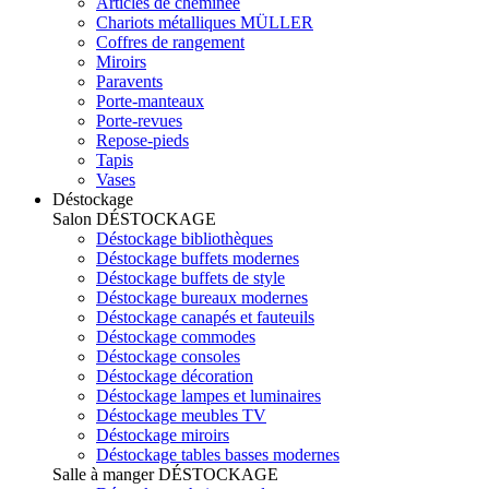
Articles de cheminée
Chariots métalliques MÜLLER
Coffres de rangement
Miroirs
Paravents
Porte-manteaux
Porte-revues
Repose-pieds
Tapis
Vases
Déstockage
Salon
DÉSTOCKAGE
Déstockage bibliothèques
Déstockage buffets modernes
Déstockage buffets de style
Déstockage bureaux modernes
Déstockage canapés et fauteuils
Déstockage commodes
Déstockage consoles
Déstockage décoration
Déstockage lampes et luminaires
Déstockage meubles TV
Déstockage miroirs
Déstockage tables basses modernes
Salle à manger
DÉSTOCKAGE