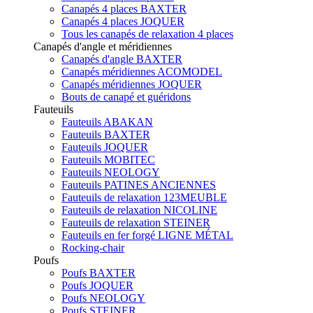
Canapés 4 places BAXTER
Canapés 4 places JOQUER
Tous les canapés de relaxation 4 places
Canapés d'angle et méridiennes
Canapés d'angle BAXTER
Canapés méridiennes ACOMODEL
Canapés méridiennes JOQUER
Bouts de canapé et guéridons
Fauteuils
Fauteuils ABAKAN
Fauteuils BAXTER
Fauteuils JOQUER
Fauteuils MOBITEC
Fauteuils NEOLOGY
Fauteuils PATINES ANCIENNES
Fauteuils de relaxation 123MEUBLE
Fauteuils de relaxation NICOLINE
Fauteuils de relaxation STEINER
Fauteuils en fer forgé LIGNE MÉTAL
Rocking-chair
Poufs
Poufs BAXTER
Poufs JOQUER
Poufs NEOLOGY
Poufs STEINER