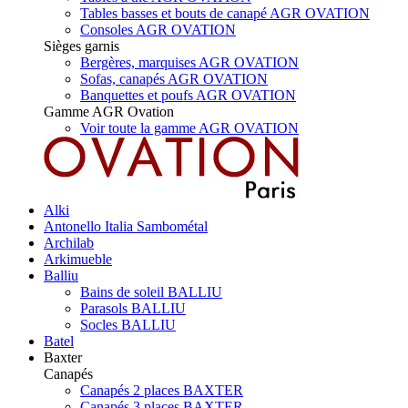
Tables basses et bouts de canapé AGR OVATION
Consoles AGR OVATION
Sièges garnis
Bergères, marquises AGR OVATION
Sofas, canapés AGR OVATION
Banquettes et poufs AGR OVATION
Gamme AGR Ovation
Voir toute la gamme AGR OVATION
Alki
Antonello Italia Sambométal
Archilab
Arkimueble
Balliu
Bains de soleil BALLIU
Parasols BALLIU
Socles BALLIU
Batel
Baxter
Canapés
Canapés 2 places BAXTER
Canapés 3 places BAXTER