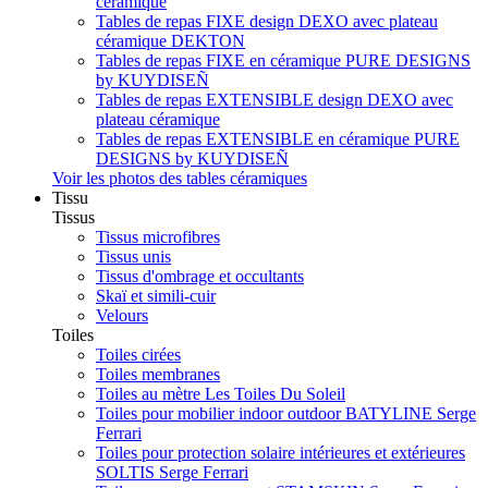
céramique
Tables de repas FIXE design DEXO avec plateau
céramique DEKTON
Tables de repas FIXE en céramique PURE DESIGNS
by KUYDISEÑ
Tables de repas EXTENSIBLE design DEXO avec
plateau céramique
Tables de repas EXTENSIBLE en céramique PURE
DESIGNS by KUYDISEÑ
Voir les photos des tables céramiques
Tissu
Tissus
Tissus microfibres
Tissus unis
Tissus d'ombrage et occultants
Skaï et simili-cuir
Velours
Toiles
Toiles cirées
Toiles membranes
Toiles au mètre Les Toiles Du Soleil
Toiles pour mobilier indoor outdoor BATYLINE Serge
Ferrari
Toiles pour protection solaire intérieures et extérieures
SOLTIS Serge Ferrari