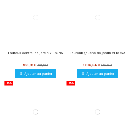
Fauteuil central de jardin VERONA
Fauteuil gauche de jardin VERONA
813,91 €
1 616,54 €
957,55 €
1 901,81 €
Ajouter au panier
Ajouter au panier
-15%
-15%