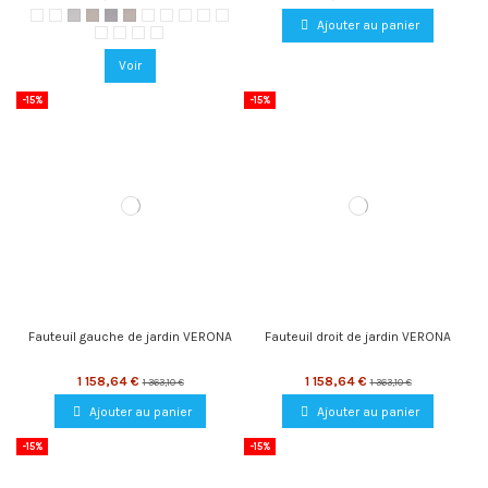
701 Blanco
702 Marfil
703 Silver
704 Marmol
705 Piedra
706 Sand
707 Brote
708 Integral
709 Oliva
710 Mostaza
711 Avena
Ajouter au panier
712 Scarlet
713 Glacier
714 Acqua
715 Gris
Voir
-15%
-15%
Fauteuil gauche de jardin VERONA
Fauteuil droit de jardin VERONA
1 158,64 €
1 158,64 €
1 363,10 €
1 363,10 €
Ajouter au panier
Ajouter au panier
-15%
-15%