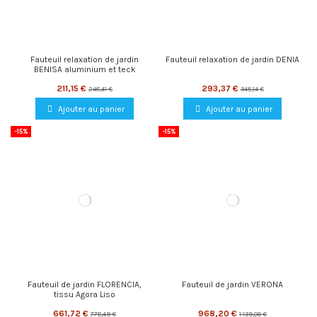
Fauteuil relaxation de jardin
Fauteuil relaxation de jardin DENIA
BENISA aluminium et teck
211,15 €
293,37 €
248,41 €
345,14 €
Ajouter au panier
Ajouter au panier
-15%
-15%
Fauteuil de jardin FLORENCIA,
Fauteuil de jardin VERONA
tissu Agora Liso
661,72 €
968,20 €
778,49 €
1 139,06 €