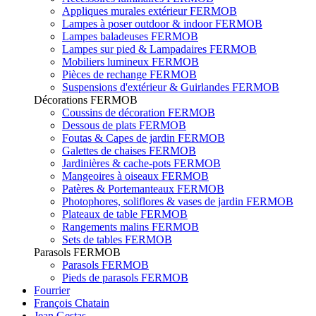
Appliques murales extérieur FERMOB
Lampes à poser outdoor & indoor FERMOB
Lampes baladeuses FERMOB
Lampes sur pied & Lampadaires FERMOB
Mobiliers lumineux FERMOB
Pièces de rechange FERMOB
Suspensions d'extérieur & Guirlandes FERMOB
Décorations FERMOB
Coussins de décoration FERMOB
Dessous de plats FERMOB
Foutas & Capes de jardin FERMOB
Galettes de chaises FERMOB
Jardinières & cache-pots FERMOB
Mangeoires à oiseaux FERMOB
Patères & Portemanteaux FERMOB
Photophores, soliflores & vases de jardin FERMOB
Plateaux de table FERMOB
Rangements malins FERMOB
Sets de tables FERMOB
Parasols FERMOB
Parasols FERMOB
Pieds de parasols FERMOB
Fourrier
François Chatain
Jean Gestas