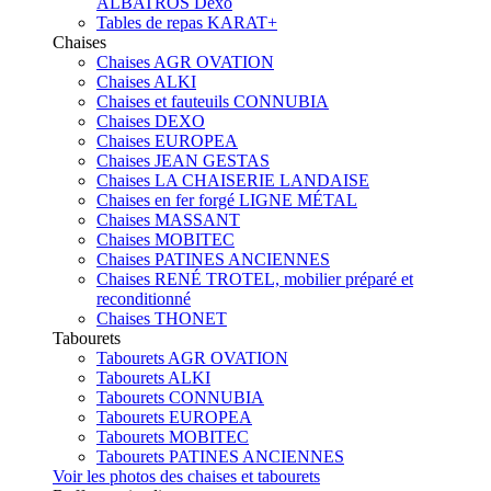
ALBATROS Dexo
Tables de repas KARAT+
Chaises
Chaises AGR OVATION
Chaises ALKI
Chaises et fauteuils CONNUBIA
Chaises DEXO
Chaises EUROPEA
Chaises JEAN GESTAS
Chaises LA CHAISERIE LANDAISE
Chaises en fer forgé LIGNE MÉTAL
Chaises MASSANT
Chaises MOBITEC
Chaises PATINES ANCIENNES
Chaises RENÉ TROTEL, mobilier préparé et
reconditionné
Chaises THONET
Tabourets
Tabourets AGR OVATION
Tabourets ALKI
Tabourets CONNUBIA
Tabourets EUROPEA
Tabourets MOBITEC
Tabourets PATINES ANCIENNES
Voir les photos des chaises et tabourets