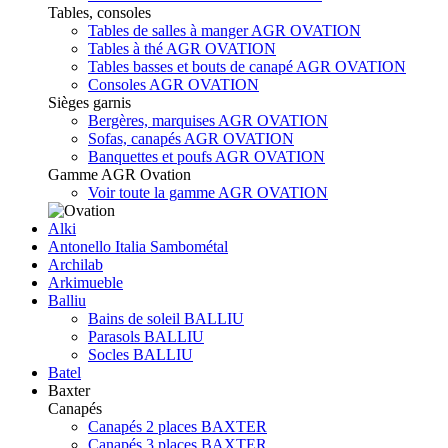
Tables, consoles
Tables de salles à manger AGR OVATION
Tables à thé AGR OVATION
Tables basses et bouts de canapé AGR OVATION
Consoles AGR OVATION
Sièges garnis
Bergères, marquises AGR OVATION
Sofas, canapés AGR OVATION
Banquettes et poufs AGR OVATION
Gamme AGR Ovation
Voir toute la gamme AGR OVATION
Alki
Antonello Italia Sambométal
Archilab
Arkimueble
Balliu
Bains de soleil BALLIU
Parasols BALLIU
Socles BALLIU
Batel
Baxter
Canapés
Canapés 2 places BAXTER
Canapés 3 places BAXTER