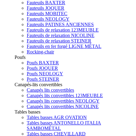
Fauteuils BAXTER
Fauteuils JOQUER
Fauteuils MOBITEC
Fauteuils NEOLOGY
Fauteuils PATINES ANCIENNES
Fauteuils de relaxation 123MEUBLE
Fauteuils de relaxation NICOLINE
Fauteuils de relaxation STEINER
Fauteuils en fer forgé LIGNE MÉTAL
Rocking-chair
Poufs
Poufs BAXTER
Poufs JOQUER
Poufs NEOLOGY
Poufs STEINER
Canapés-lits convertibles
Canapés lits convertibles
Canapés lits convertibles 123MEUBLE
Canapés lits convertibles NEOLOGY
Canapés lits convertibles NICOLINE
Tables basses
Tables basses AGR OVATION
Tables basses ANTONELLO ITALIA
SAMBOMÉTAL
Tables basses CHEVILLARD