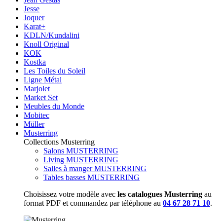
Jesse
Joquer
Karat+
KDLN/Kundalini
Knoll Original
KOK
Kostka
Les Toiles du Soleil
Ligne Métal
Marjolet
Market Set
Meubles du Monde
Mobitec
Müller
Musterring
Collections Musterring
Salons MUSTERRING
Living MUSTERRING
Salles à manger MUSTERRING
Tables basses MUSTERRING
Choisissez votre modèle avec
les catalogues Musterring
au
format PDF et commandez par téléphone au
04 67 28 71 10
.