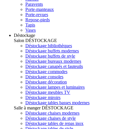
Paravents
Porte-manteaux
Porte-revues
Repose-pieds
Tapis
Vases
Déstockage
Salon
DÉSTOCKAGE
Déstockage bibliothèques
Déstockage buffets modernes
Déstockage buffets de style
Déstockage bureaux modernes
Déstockage canapés et fauteuils
Déstockage commodes
Déstockage consoles
Déstockage décoration
Déstockage lampes et luminaires
Déstockage meubles TV
Déstockage miroirs
Déstockage tables basses modernes
Salle à manger
DÉSTOCKAGE
Déstockage chaises modernes
Déstockage chaises de style
Déstockage tables de repas inox
Déstockage tables de style