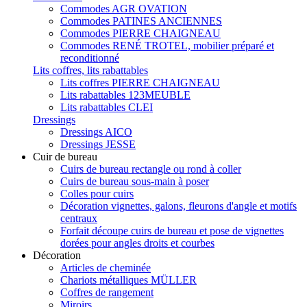
Commodes AGR OVATION
Commodes PATINES ANCIENNES
Commodes PIERRE CHAIGNEAU
Commodes RENÉ TROTEL, mobilier préparé et
reconditionné
Lits coffres, lits rabattables
Lits coffres PIERRE CHAIGNEAU
Lits rabattables 123MEUBLE
Lits rabattables CLEI
Dressings
Dressings AICO
Dressings JESSE
Cuir de bureau
Cuirs de bureau rectangle ou rond à coller
Cuirs de bureau sous-main à poser
Colles pour cuirs
Décoration vignettes, galons, fleurons d'angle et motifs
centraux
Forfait découpe cuirs de bureau et pose de vignettes
dorées pour angles droits et courbes
Décoration
Articles de cheminée
Chariots métalliques MÜLLER
Coffres de rangement
Miroirs