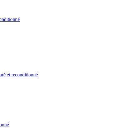
onditionné
ré et reconditionné
ionné