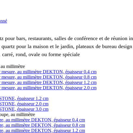
onné
z pour bars, restaurants, salles de conférence et de réunion 
 quartz pour la maison et le jardin, plateaux de bureau design
 carré, rond, ovale ou forme spéciale
au millimètre
 sur mesure, au millimètre DEKTON, épaisseur 0.4 cm
 sur mesure, au millimètre DEKTON, épaisseur 0.8 cm
 sur mesure, au millimètre DEKTON, épaisseur 1.2 cm
 sur mesure, au millimètre DEKTON, épaisseur 2.0 cm
LESTONE, épaisseur 1.2 cm
LESTONE, épaisseur 2.0 cm
LESTONE, épaisseur 3.0 cm
pe, au millimètre
ure, au millimètre DEKTON, épaisseur 0.4 cm
ure, au millimètre DEKTON, épaisseur 0.8 cm
ure, au millimètre DEKTON, épaisseur 1.2 cm