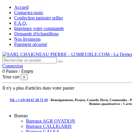
Accueil
Contactez-nous
Confection tapissier sellier
F.A.Q.
Imprimez votre commande
Demande d'échantillons
Nos livraisons
Paiement sécurisé
Connexion
0
Panier
/
Empty
Your cart
×
Il n'y a plus d'articles dans votre panier
Tél. : (+33) 04 67 28 71 10
- Renseignements, Projets, Conseils, Devis, Commandes - 
Remises quantitatives :
5 arti
Bureau
Bureaux AGR OVATION
Bureaux CALLIGARIS
Bureaux GALEA