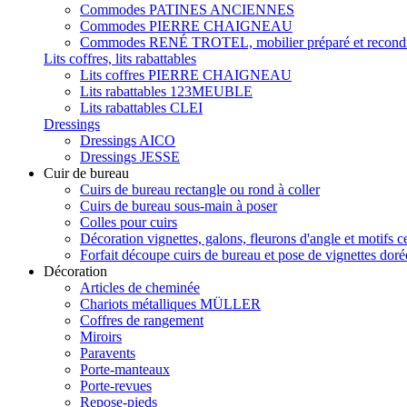
Commodes PATINES ANCIENNES
Commodes PIERRE CHAIGNEAU
Commodes RENÉ TROTEL, mobilier préparé et recondi
Lits coffres, lits rabattables
Lits coffres PIERRE CHAIGNEAU
Lits rabattables 123MEUBLE
Lits rabattables CLEI
Dressings
Dressings AICO
Dressings JESSE
Cuir de bureau
Cuirs de bureau rectangle ou rond à coller
Cuirs de bureau sous-main à poser
Colles pour cuirs
Décoration vignettes, galons, fleurons d'angle et motifs c
Forfait découpe cuirs de bureau et pose de vignettes doré
Décoration
Articles de cheminée
Chariots métalliques MÜLLER
Coffres de rangement
Miroirs
Paravents
Porte-manteaux
Porte-revues
Repose-pieds