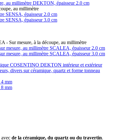
ure, au millimètre DEKTON, épaisseur 2.0 cm
coupe, au millimètre
imètre SENSA, épaisseur 2.0 cm
imètre SENSA, épaisseur 3.0 cm
LEA - Sur mesure, à la découpe, au millimètre
in, sur mesure, au millimètre SCALEA, épaisseur 2.0 cm
in, sur mesure, au millimètre SCALEA, épaisseur 3.0 cm
éramique COSENTINO DEKTON intérieur et extérieur
teurs, divers sur céramique, quartz et forme tonneau
r 4 mm
r 8 mm
e avec
de la céramique, du quartz ou du travertin
.