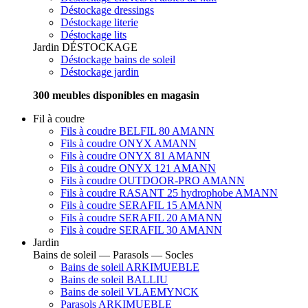
Déstockage dressings
Déstockage literie
Déstockage lits
Jardin
DÉSTOCKAGE
Déstockage bains de soleil
Déstockage jardin
300 meubles disponibles en magasin
Fil à coudre
Fils à coudre BELFIL 80 AMANN
Fils à coudre ONYX AMANN
Fils à coudre ONYX 81 AMANN
Fils à coudre ONYX 121 AMANN
Fils à coudre OUTDOOR-PRO AMANN
Fils à coudre RASANT 25 hydrophobe AMANN
Fils à coudre SERAFIL 15 AMANN
Fils à coudre SERAFIL 20 AMANN
Fils à coudre SERAFIL 30 AMANN
Jardin
Bains de soleil — Parasols — Socles
Bains de soleil ARKIMUEBLE
Bains de soleil BALLIU
Bains de soleil VLAEMYNCK
Parasols ARKIMUEBLE