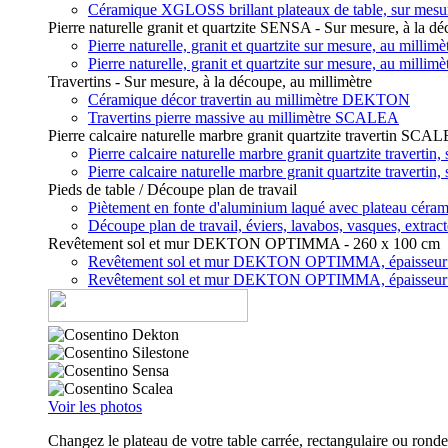
Céramique XGLOSS brillant plateaux de table, sur mes
Pierre naturelle granit et quartzite SENSA - Sur mesure, à la dé
Pierre naturelle, granit et quartzite sur mesure, au mill
Pierre naturelle, granit et quartzite sur mesure, au mill
Travertins - Sur mesure, à la découpe, au millimètre
Céramique décor travertin au millimètre DEKTON
Travertins pierre massive au millimètre SCALEA
Pierre calcaire naturelle marbre granit quartzite travertin SCA
Pierre calcaire naturelle marbre granit quartzite travert
Pierre calcaire naturelle marbre granit quartzite travert
Pieds de table / Découpe plan de travail
Piètement en fonte d'aluminium laqué avec plateau c
Découpe plan de travail, éviers, lavabos, vasques, extrac
Revêtement sol et mur DEKTON OPTIMMA - 260 x 100 cm
Revêtement sol et mur DEKTON OPTIMMA, épaisseu
Revêtement sol et mur DEKTON OPTIMMA, épaisseu
Voir les photos
Changez le plateau de votre table carrée, rectangulaire ou rond