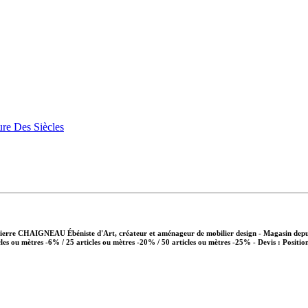
Pierre CHAIGNEAU Ébéniste d'Art, créateur et aménageur de mobilier design - Magasin depui
cles ou mètres -6% / 25 articles ou mètres -20% / 50 articles ou mètres -25%
- Devis : Positio