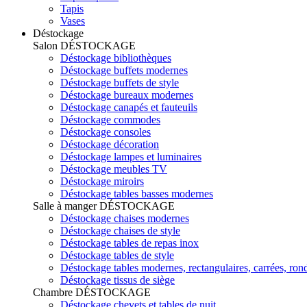
Tapis
Vases
Déstockage
Salon
DÉSTOCKAGE
Déstockage bibliothèques
Déstockage buffets modernes
Déstockage buffets de style
Déstockage bureaux modernes
Déstockage canapés et fauteuils
Déstockage commodes
Déstockage consoles
Déstockage décoration
Déstockage lampes et luminaires
Déstockage meubles TV
Déstockage miroirs
Déstockage tables basses modernes
Salle à manger
DÉSTOCKAGE
Déstockage chaises modernes
Déstockage chaises de style
Déstockage tables de repas inox
Déstockage tables de style
Déstockage tables modernes, rectangulaires, carrées, ron
Déstockage tissus de siège
Chambre
DÉSTOCKAGE
Déstockage chevets et tables de nuit