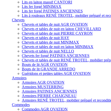
Lits en laiton massif CANTORI
Lits fer forgé MINIMAX
Lits fer forgé PATINES ANCIENNES
Lits à rouleaux RENÉ TROTEL, mobilier préparé et rec
Chevets
Chevets et tables de nuit AGR OVATION
Chevets et tables de nuit en laiton CHEVILLARD
Chevets et tables de nuit PIERRE CAYRON
Chevets et tables de nuit HAY
Chevets et tables de nuit MINIMAX
Chevets et tables de nuit en laiton MINIMAX
Chevets et tables de nuit NELLO
Chevets fer forgé PATINES ANCIENNES
Chevets et tables de nuit RENÉ TROTEL, mobilier prépa
Bouts de lit AGR OVATION
Bouts de lit GRANDE ARREDO
Guéridons et petites tables AGR OVATION
Armoires
Armoires AGR OVATION
Armoires MUSTERRING
Armoires PATINES ANCIENNES
Armoires PIERRE CHAIGNEAU
Armoires RENÉ TROTEL, mobilier préparé et recondit
Commodes
Commodes AGR OVATION