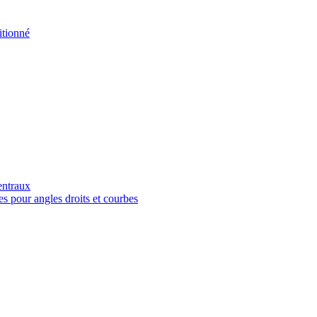
tionné
entraux
es pour angles droits et courbes