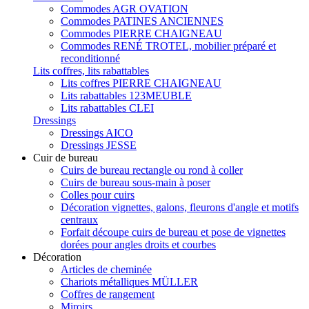
Commodes AGR OVATION
Commodes PATINES ANCIENNES
Commodes PIERRE CHAIGNEAU
Commodes RENÉ TROTEL, mobilier préparé et
reconditionné
Lits coffres, lits rabattables
Lits coffres PIERRE CHAIGNEAU
Lits rabattables 123MEUBLE
Lits rabattables CLEI
Dressings
Dressings AICO
Dressings JESSE
Cuir de bureau
Cuirs de bureau rectangle ou rond à coller
Cuirs de bureau sous-main à poser
Colles pour cuirs
Décoration vignettes, galons, fleurons d'angle et motifs
centraux
Forfait découpe cuirs de bureau et pose de vignettes
dorées pour angles droits et courbes
Décoration
Articles de cheminée
Chariots métalliques MÜLLER
Coffres de rangement
Miroirs