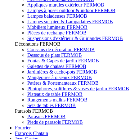
Appliques murales extérieur FERMOB
Lampes à poser outdoor & indoor FERMOB
Lampes baladeuses FERMOB
Lampes sur pied & Lampadaires FERMOB
Mobiliers lumineux FERMOB
Pièces de rechange FERMOB
Suspensions d'extérieur & Guirlandes FERMOB
Décorations FERMOB
Coussins de décoration FERMOB
Dessous de plats FERMOB
Foutas & Capes de jardin FERMOB
Galettes de chaises FERMOB
Jardinières & cache-pots FERMOB
Mangeoires à oiseaux FERMOB
Patères & Portemanteaux FERMOB
Photophores, soliflores & vases de jardin FERMOB
Plateaux de table FERMOB
Rangements malins FERMOB
Sets de tables FERMOB
Parasols FERMOB
Parasols FERMOB
Pieds de parasols FERMOB
Fourrier
François Chatain
Jean Gestas