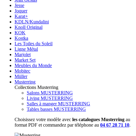
Jesse
Joquer
Karat+
KDLN/Kundalini
Knoll Original
KOK
Kostka
Les Toiles du Soleil
Ligne Métal
Marjolet
Market Set
Meubles du Monde
Mobitec
Müller
Musterring
Collections Musterring
Salons MUSTERRING
Living MUSTERRING
Salles à manger MUSTERRING
Tables basses MUSTERRING
Choisissez votre modèle avec
les catalogues Musterring
au
format PDF et commandez par téléphone au
04 67 28 71 10
.