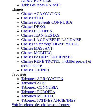
ALBATROS Dexo
Tables de repas KARAT+
Chaises
Chaises AGR OVATION
Chaises ALKI
Chaises et fauteuils CONNUBIA
Chaises DEXO
Chaises EUROPEA
Chaises JEAN GESTAS
Chaises LA CHAISERIE LANDAISE
Chaises en fer forgé LIGNE MÉTAL
Chaises MASSANT
Chaises MOBITEC
Chaises PATINES ANCIENNES
Chaises RENÉ TROTEL, mobilier préparé et
reconditionné
Chaises THONET
Tabourets
Tabourets AGR OVATION
Tabourets ALKI
Tabourets CONNUBIA
Tabourets EUROPEA
Tabourets MOBITEC
Tabourets PATINES ANCIENNES
Voir les photos des chaises et tabourets