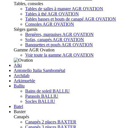
Tables, consoles
Tables de salles à manger AGR OVATION
Tables à thé AGR OVATION
Tables basses et bouts de canapé AGR OVATION
Consoles AGR OVATION
Sièges garnis
Bergères, marquises AGR OVATION
Sofas, canapés AGR OVATION
Banquettes et poufs AGR OVATION
Gamme AGR Ovation
Voir toute la gamme AGR OVATION
Alki
Antonello Italia Sambométal
Archilab
Arkimueble
Balliu
Bains de soleil BALLIU
Parasols BALLIU
Socles BALLIU
Batel
Baxter
Canapés
Canapés 2 places BAXTER
Canapés 3 places BAXTER