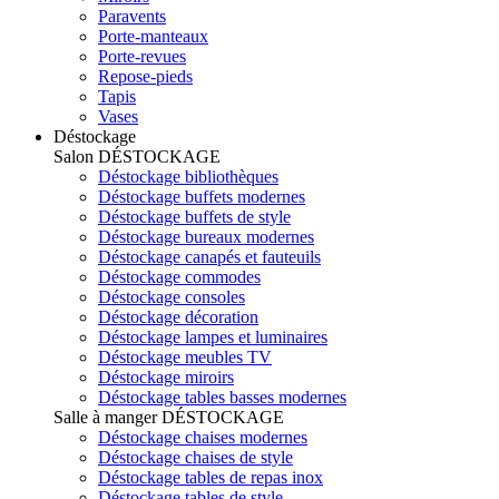
Paravents
Porte-manteaux
Porte-revues
Repose-pieds
Tapis
Vases
Déstockage
Salon
DÉSTOCKAGE
Déstockage bibliothèques
Déstockage buffets modernes
Déstockage buffets de style
Déstockage bureaux modernes
Déstockage canapés et fauteuils
Déstockage commodes
Déstockage consoles
Déstockage décoration
Déstockage lampes et luminaires
Déstockage meubles TV
Déstockage miroirs
Déstockage tables basses modernes
Salle à manger
DÉSTOCKAGE
Déstockage chaises modernes
Déstockage chaises de style
Déstockage tables de repas inox
Déstockage tables de style