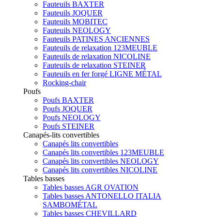
Fauteuils BAXTER
Fauteuils JOQUER
Fauteuils MOBITEC
Fauteuils NEOLOGY
Fauteuils PATINES ANCIENNES
Fauteuils de relaxation 123MEUBLE
Fauteuils de relaxation NICOLINE
Fauteuils de relaxation STEINER
Fauteuils en fer forgé LIGNE MÉTAL
Rocking-chair
Poufs
Poufs BAXTER
Poufs JOQUER
Poufs NEOLOGY
Poufs STEINER
Canapés-lits convertibles
Canapés lits convertibles
Canapés lits convertibles 123MEUBLE
Canapés lits convertibles NEOLOGY
Canapés lits convertibles NICOLINE
Tables basses
Tables basses AGR OVATION
Tables basses ANTONELLO ITALIA
SAMBOMÉTAL
Tables basses CHEVILLARD