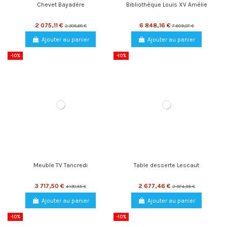
Chevet Bayadère
Bibliothèque Louis XV Amélie
2 075,11 €
6 848,16 €
2 305,68 €
7 609,07 €
Ajouter au panier
Ajouter au panier
-10%
-10%
Meuble TV Tancredi
Table desserte Lescaut
3 717,50 €
2 677,46 €
4 130,55 €
2 974,95 €
Ajouter au panier
Ajouter au panier
-10%
-10%