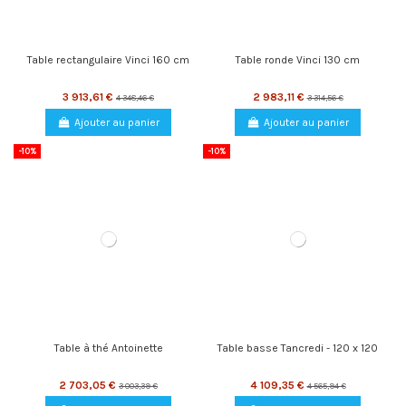
Table rectangulaire Vinci 160 cm
Table ronde Vinci 130 cm
3 913,61 €
2 983,11 €
4 348,46 €
3 314,56 €
Ajouter au panier
Ajouter au panier
-10%
-10%
Table à thé Antoinette
Table basse Tancredi - 120 x 120
2 703,05 €
4 109,35 €
3 003,39 €
4 565,94 €