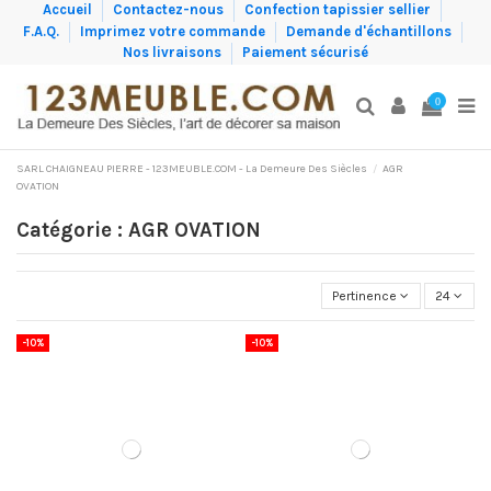
Accueil
Contactez-nous
Confection tapissier sellier
F.A.Q.
Imprimez votre commande
Demande d'échantillons
Nos livraisons
Paiement sécurisé
0
SARL CHAIGNEAU PIERRE - 123MEUBLE.COM - La Demeure Des Siècles
AGR
OVATION
Catégorie : AGR OVATION
Pertinence
24
-10%
-10%