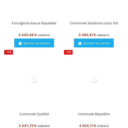
Encoignure basse Bayadère
Commode Sauteuse Louis XVI
3 443,46 €
3 482,61 €
3 826,07 €
3 869,57 €
Ajouter au panier
Ajouter au panier
-10%
-10%
Commode Quartet
Commode Bayadère
3 247,73 €
4 304,71 €
3 608,59 €
4 783,01 €