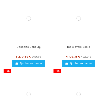
Desserte Cabourg
Table ovale Scala
3 270,69 €
4 109,35 €
3 634,10 €
4 565,94 €
Ajouter au panier
Ajouter au panier
-10%
-10%