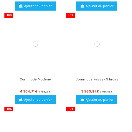
Ajouter au panier
Ajouter au panier
-10%
-10%
Commode Modène
Commode Passy - 3 tiroirs
4 304,71 €
3 560,91 €
4 783,01 €
3 956,56 €
Ajouter au panier
Ajouter au panier
-10%
-10%