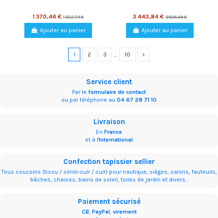
1 370,46 €
3 443,84 €
1 522,73 €
3 826,49 €
Ajouter au panier
Ajouter au panier
1
2
3
…
10
Service client
Par le
formulaire de contact
ou par téléphone au
04 67 28 71 10
Livraison
En
France
et à l'
International
Confection tapissier sellier
Tous coussins (tissu / simili-cuir / cuir) pour nautique, sièges, salons, fauteuils,
bâches, chaises, bains de soleil, toiles de jardin et divers...
Paiement sécurisé
CB
,
PayPal
,
virement