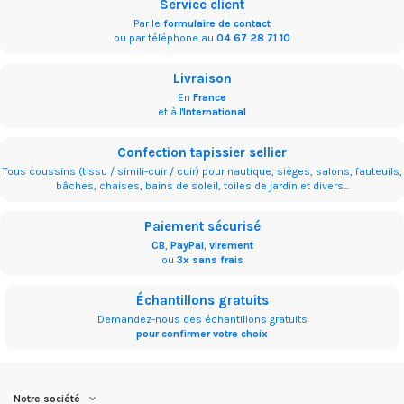
Service client
Par le
formulaire de contact
ou par téléphone au
04 67 28 71 10
Livraison
En
France
et à l'
International
Confection tapissier sellier
Tous coussins (tissu / simili-cuir / cuir) pour nautique, sièges, salons, fauteuils,
bâches, chaises, bains de soleil, toiles de jardin et divers...
Paiement sécurisé
CB
,
PayPal
,
virement
ou
3x sans frais
Échantillons gratuits
Demandez-nous des échantillons gratuits
pour confirmer votre choix
Notre société