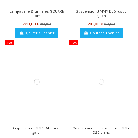
Lampadaire 2 lumières SQUARE
Suspension JIMMY D35 rustic
crème
galon
720,00 €
216,00 €
800,00 €
240,00 €
Ajouter au panier
Ajouter au panier
-10%
-10%
Suspension JIMMY D48 rustic
Suspension en céramique JIMMY
galon
D25 blanc