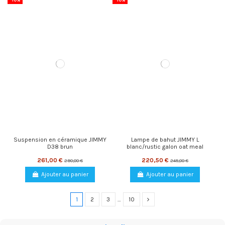
Suspension en céramique JIMMY
Lampe de bahut JIMMY L
D38 brun
blanc/rustic galon oat meal
261,00 €
220,50 €
290,00 €
245,00 €
Ajouter au panier
Ajouter au panier
1
2
3
…
10