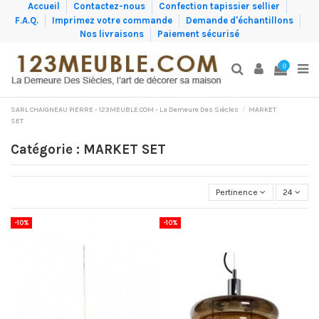
Accueil
Contactez-nous
Confection tapissier sellier
F.A.Q.
Imprimez votre commande
Demande d'échantillons
Nos livraisons
Paiement sécurisé
0
SARL CHAIGNEAU PIERRE - 123MEUBLE.COM - La Demeure Des Siècles
MARKET
SET
Catégorie : MARKET SET
Pertinence
24
-10%
-10%