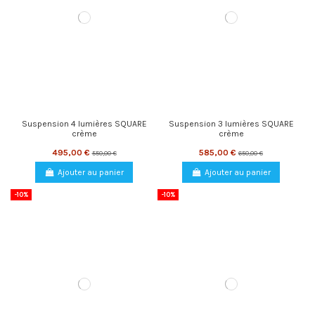
Suspension 4 lumières SQUARE
Suspension 3 lumières SQUARE
crème
crème
495,00 €
585,00 €
550,00 €
650,00 €
Ajouter au panier
Ajouter au panier
-10%
-10%