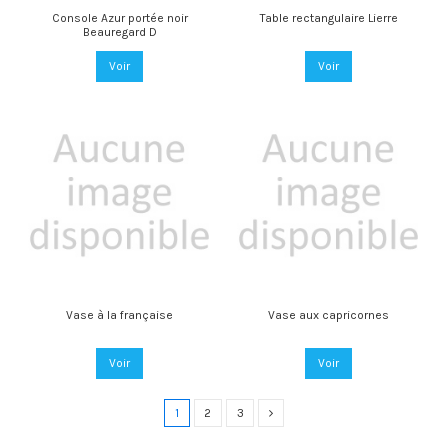
Console Azur portée noir
Table rectangulaire Lierre
Beauregard D
Voir
Voir
Vase à la française
Vase aux capricornes
Voir
Voir
1
2
3