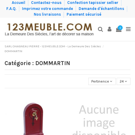
Accueil
Contactez-nous
Confection tapissier sellier
F.A.Q.
Imprimez votre commande
Demande d'échantillons
Nos livraisons
Paiement sécurisé
0
SARL CHAIGNEAU PIERRE - 123MEUBLE.COM - La Demeure Des Siècles
DOMMARTIN
Catégorie : DOMMARTIN
Pertinence
24