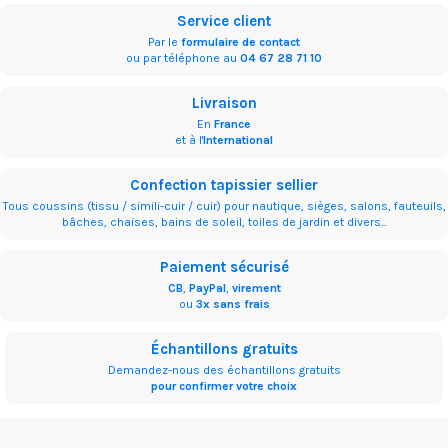
Service client
Par le
formulaire de contact
ou par téléphone au
04 67 28 71 10
Livraison
En
France
et à l'
International
Confection tapissier sellier
Tous coussins (tissu / simili-cuir / cuir) pour nautique, sièges, salons, fauteuils,
bâches, chaises, bains de soleil, toiles de jardin et divers...
Paiement sécurisé
CB
,
PayPal
,
virement
ou
3x sans frais
Échantillons gratuits
Demandez-nous des échantillons gratuits
pour confirmer votre choix