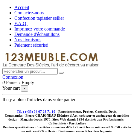
Accueil
Contactez-nous
Confection tapissier sellier
F.A.Q.
Imprimez votre commande
Demande d'échantillons
Nos livraisons
Paiement sécurisé
Connexion
0
Panier
/
Empty
Your cart
×
Il n'y a plus d'articles dans votre panier
Tél. : (+33) 04 67 28 71 10
- Renseignements, Projets, Conseils, Devis,
Commandes - Pierre CHAIGNEAU Ébéniste d'Art, créateur et aménageur de mobilier
design - Magasin depuis 1975, Sites Web depuis 1994 destinés aux
Professionnels -
Collectivités - Particuliers
Remises quantitatives :
5 articles ou mètres -6% / 25 articles ou mètres -20% / 50 articles
ou mètres -25%
- Devis : Positionnez vos articles dans le panier