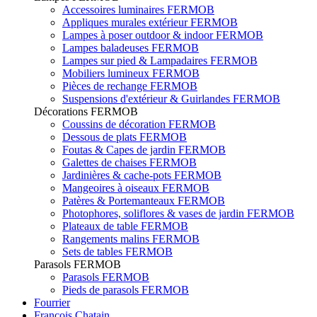
Accessoires luminaires FERMOB
Appliques murales extérieur FERMOB
Lampes à poser outdoor & indoor FERMOB
Lampes baladeuses FERMOB
Lampes sur pied & Lampadaires FERMOB
Mobiliers lumineux FERMOB
Pièces de rechange FERMOB
Suspensions d'extérieur & Guirlandes FERMOB
Décorations FERMOB
Coussins de décoration FERMOB
Dessous de plats FERMOB
Foutas & Capes de jardin FERMOB
Galettes de chaises FERMOB
Jardinières & cache-pots FERMOB
Mangeoires à oiseaux FERMOB
Patères & Portemanteaux FERMOB
Photophores, soliflores & vases de jardin FERMOB
Plateaux de table FERMOB
Rangements malins FERMOB
Sets de tables FERMOB
Parasols FERMOB
Parasols FERMOB
Pieds de parasols FERMOB
Fourrier
François Chatain