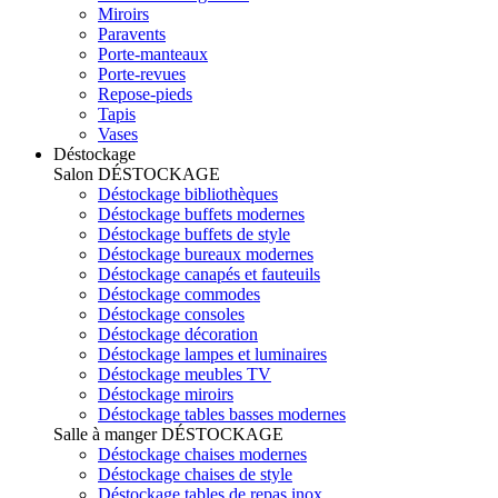
Miroirs
Paravents
Porte-manteaux
Porte-revues
Repose-pieds
Tapis
Vases
Déstockage
Salon
DÉSTOCKAGE
Déstockage bibliothèques
Déstockage buffets modernes
Déstockage buffets de style
Déstockage bureaux modernes
Déstockage canapés et fauteuils
Déstockage commodes
Déstockage consoles
Déstockage décoration
Déstockage lampes et luminaires
Déstockage meubles TV
Déstockage miroirs
Déstockage tables basses modernes
Salle à manger
DÉSTOCKAGE
Déstockage chaises modernes
Déstockage chaises de style
Déstockage tables de repas inox