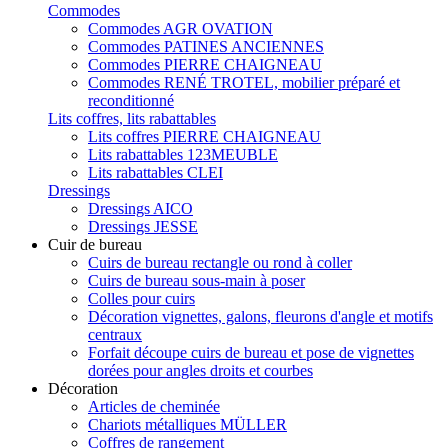
Commodes
Commodes AGR OVATION
Commodes PATINES ANCIENNES
Commodes PIERRE CHAIGNEAU
Commodes RENÉ TROTEL, mobilier préparé et
reconditionné
Lits coffres, lits rabattables
Lits coffres PIERRE CHAIGNEAU
Lits rabattables 123MEUBLE
Lits rabattables CLEI
Dressings
Dressings AICO
Dressings JESSE
Cuir de bureau
Cuirs de bureau rectangle ou rond à coller
Cuirs de bureau sous-main à poser
Colles pour cuirs
Décoration vignettes, galons, fleurons d'angle et motifs
centraux
Forfait découpe cuirs de bureau et pose de vignettes
dorées pour angles droits et courbes
Décoration
Articles de cheminée
Chariots métalliques MÜLLER
Coffres de rangement