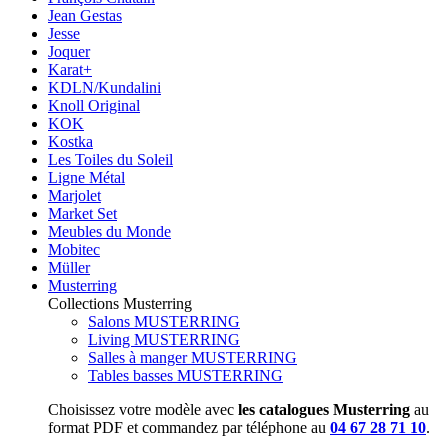
Jean Gestas
Jesse
Joquer
Karat+
KDLN/Kundalini
Knoll Original
KOK
Kostka
Les Toiles du Soleil
Ligne Métal
Marjolet
Market Set
Meubles du Monde
Mobitec
Müller
Musterring
Collections Musterring
Salons MUSTERRING
Living MUSTERRING
Salles à manger MUSTERRING
Tables basses MUSTERRING
Choisissez votre modèle avec
les catalogues Musterring
au
format PDF et commandez par téléphone au
04 67 28 71 10
.