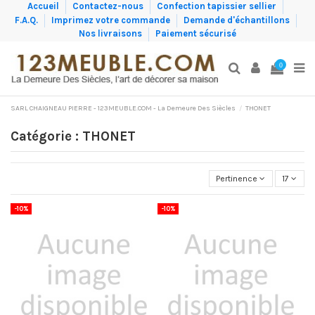
Accueil
Contactez-nous
Confection tapissier sellier
F.A.Q.
Imprimez votre commande
Demande d'échantillons
Nos livraisons
Paiement sécurisé
0
SARL CHAIGNEAU PIERRE - 123MEUBLE.COM - La Demeure Des Siècles
THONET
Catégorie : THONET
Pertinence
17
-10%
-10%