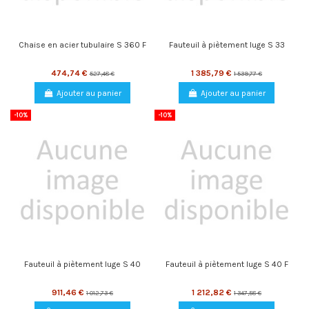
Chaise en acier tubulaire S 360 F
Fauteuil à piètement luge S 33
474,74 €
1 385,79 €
527,48 €
1 539,77 €
Ajouter au panier
Ajouter au panier
-10%
-10%
Fauteuil à piètement luge S 40
Fauteuil à piètement luge S 40 F
911,46 €
1 212,82 €
1 012,73 €
1 347,58 €