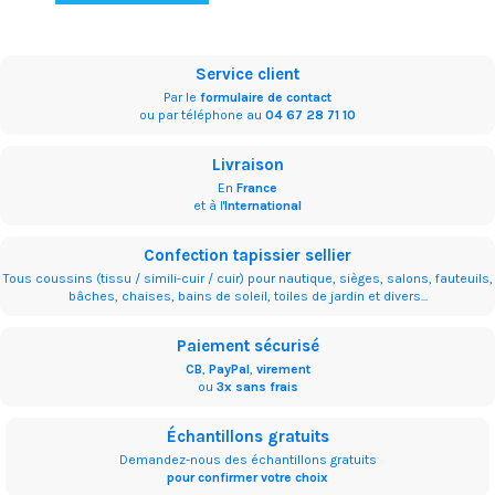
Service client
Par le
formulaire de contact
ou par téléphone au
04 67 28 71 10
Livraison
En
France
et à l'
International
Confection tapissier sellier
Tous coussins (tissu / simili-cuir / cuir) pour nautique, sièges, salons, fauteuils,
bâches, chaises, bains de soleil, toiles de jardin et divers...
Paiement sécurisé
CB
,
PayPal
,
virement
ou
3x sans frais
Échantillons gratuits
Demandez-nous des échantillons gratuits
pour confirmer votre choix