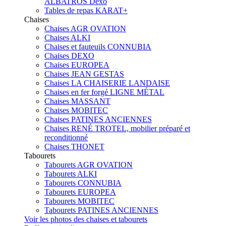
ALBATROS Dexo
Tables de repas KARAT+
Chaises
Chaises AGR OVATION
Chaises ALKI
Chaises et fauteuils CONNUBIA
Chaises DEXO
Chaises EUROPEA
Chaises JEAN GESTAS
Chaises LA CHAISERIE LANDAISE
Chaises en fer forgé LIGNE MÉTAL
Chaises MASSANT
Chaises MOBITEC
Chaises PATINES ANCIENNES
Chaises RENÉ TROTEL, mobilier préparé et
reconditionné
Chaises THONET
Tabourets
Tabourets AGR OVATION
Tabourets ALKI
Tabourets CONNUBIA
Tabourets EUROPEA
Tabourets MOBITEC
Tabourets PATINES ANCIENNES
Voir les photos des chaises et tabourets