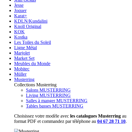
Jesse
Joquer
Karat+
KDLN/Kundalini
Knoll Original
KOK
Kostka
Les Toiles du Soleil
Ligne Métal
Marjolet
Market Set
Meubles du Monde
Mobitec
Müller
Musterring
Collections Musterring
Salons MUSTERRING
Living MUSTERRING
Salles à manger MUSTERRING
Tables basses MUSTERRING
Choisissez votre modèle avec
les catalogues Musterring
au
format PDF et commandez par téléphone au
04 67 28 71 10
.