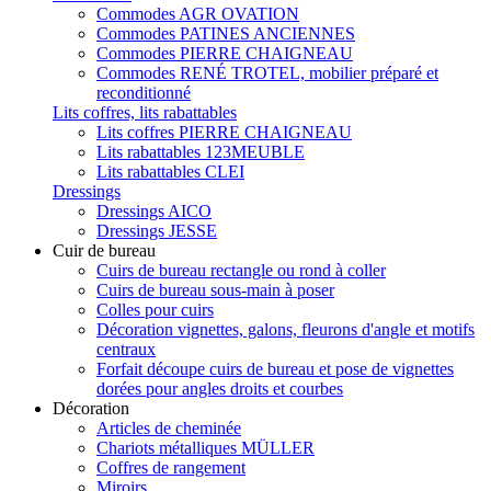
Commodes AGR OVATION
Commodes PATINES ANCIENNES
Commodes PIERRE CHAIGNEAU
Commodes RENÉ TROTEL, mobilier préparé et
reconditionné
Lits coffres, lits rabattables
Lits coffres PIERRE CHAIGNEAU
Lits rabattables 123MEUBLE
Lits rabattables CLEI
Dressings
Dressings AICO
Dressings JESSE
Cuir de bureau
Cuirs de bureau rectangle ou rond à coller
Cuirs de bureau sous-main à poser
Colles pour cuirs
Décoration vignettes, galons, fleurons d'angle et motifs
centraux
Forfait découpe cuirs de bureau et pose de vignettes
dorées pour angles droits et courbes
Décoration
Articles de cheminée
Chariots métalliques MÜLLER
Coffres de rangement
Miroirs