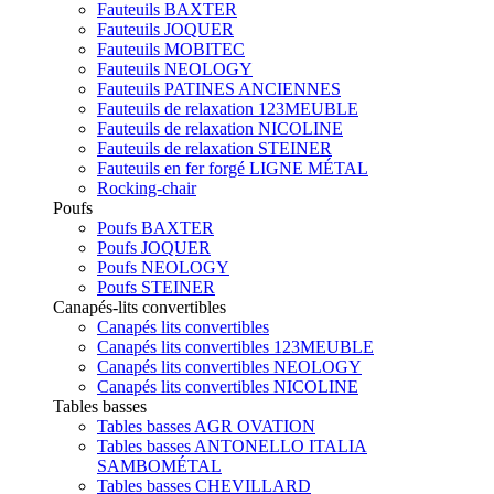
Fauteuils BAXTER
Fauteuils JOQUER
Fauteuils MOBITEC
Fauteuils NEOLOGY
Fauteuils PATINES ANCIENNES
Fauteuils de relaxation 123MEUBLE
Fauteuils de relaxation NICOLINE
Fauteuils de relaxation STEINER
Fauteuils en fer forgé LIGNE MÉTAL
Rocking-chair
Poufs
Poufs BAXTER
Poufs JOQUER
Poufs NEOLOGY
Poufs STEINER
Canapés-lits convertibles
Canapés lits convertibles
Canapés lits convertibles 123MEUBLE
Canapés lits convertibles NEOLOGY
Canapés lits convertibles NICOLINE
Tables basses
Tables basses AGR OVATION
Tables basses ANTONELLO ITALIA
SAMBOMÉTAL
Tables basses CHEVILLARD