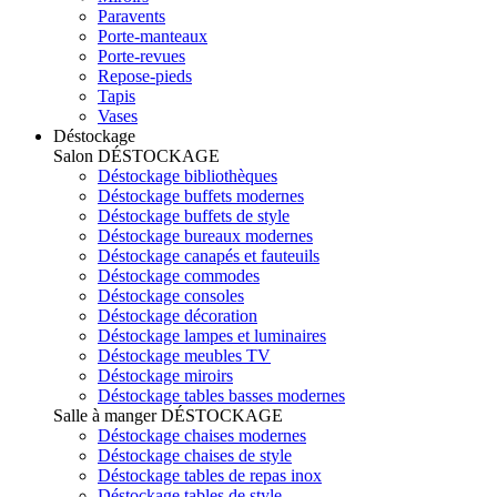
Paravents
Porte-manteaux
Porte-revues
Repose-pieds
Tapis
Vases
Déstockage
Salon
DÉSTOCKAGE
Déstockage bibliothèques
Déstockage buffets modernes
Déstockage buffets de style
Déstockage bureaux modernes
Déstockage canapés et fauteuils
Déstockage commodes
Déstockage consoles
Déstockage décoration
Déstockage lampes et luminaires
Déstockage meubles TV
Déstockage miroirs
Déstockage tables basses modernes
Salle à manger
DÉSTOCKAGE
Déstockage chaises modernes
Déstockage chaises de style
Déstockage tables de repas inox
Déstockage tables de style