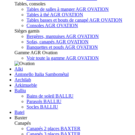
Tables, consoles
Tables de salles à manger AGR OVATION
Tables à thé AGR OVATION
Tables basses et bouts de canapé AGR OVATION
Consoles AGR OVATION
Sièges garnis
Bergères, marquises AGR OVATION
Sofas, canapés AGR OVATION
Banquettes et poufs AGR OVATION
Gamme AGR Ovation
Voir toute la gamme AGR OVATION
Alki
Antonello Italia Sambométal
Archilab
Arkimueble
Balliu
Bains de soleil BALLIU
Parasols BALLIU
Socles BALLIU
Batel
Baxter
Canapés
Canapés 2 places BAXTER
Canapés 3 places BAXTER