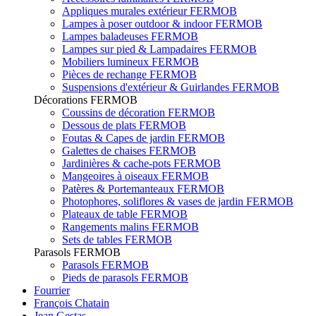
Appliques murales extérieur FERMOB
Lampes à poser outdoor & indoor FERMOB
Lampes baladeuses FERMOB
Lampes sur pied & Lampadaires FERMOB
Mobiliers lumineux FERMOB
Pièces de rechange FERMOB
Suspensions d'extérieur & Guirlandes FERMOB
Décorations FERMOB
Coussins de décoration FERMOB
Dessous de plats FERMOB
Foutas & Capes de jardin FERMOB
Galettes de chaises FERMOB
Jardinières & cache-pots FERMOB
Mangeoires à oiseaux FERMOB
Patères & Portemanteaux FERMOB
Photophores, soliflores & vases de jardin FERMOB
Plateaux de table FERMOB
Rangements malins FERMOB
Sets de tables FERMOB
Parasols FERMOB
Parasols FERMOB
Pieds de parasols FERMOB
Fourrier
François Chatain
Jean Gestas