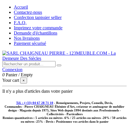
Accueil
Contactez-nous
Confection tapissier sellier
F.A.Q.
Imprimez votre commande
Demande d'échantillons
Nos livraisons
Paiement sécurisé
Connexion
0
Panier
/
Empty
Your cart
×
Il n'y a plus d'articles dans votre panier
Tél. : (+33) 04 67 28 71 10
- Renseignements, Projets, Conseils, Devis,
Commandes - Pierre CHAIGNEAU Ébéniste d'Art, créateur et aménageur de mobilier
design - Magasin depuis 1975, Sites Web depuis 1994 destinés aux
Professionnels -
Collectivités - Particuliers
Remises quantitatives :
5 articles ou mètres -6% / 25 articles ou mètres -20% / 50 articles
ou mètres -25%
- Devis : Positionnez vos articles dans le panier