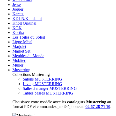
Jesse
Joquer
Karat+
KDLN/Kundalini
Knoll Original
KOK
Kostka
Les Toiles du Soleil
Ligne Métal
Marjolet
Market Set
Meubles du Monde
Mobitec
Müller
Musterring
Collections Musterring
Salons MUSTERRING
Living MUSTERRING
Salles à manger MUSTERRING
Tables basses MUSTERRING
Choisissez votre modèle avec
les catalogues Musterring
au
format PDF et commandez par téléphone au
04 67 28 71 10
.