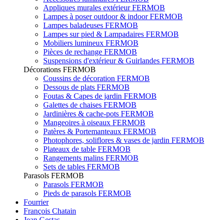
Appliques murales extérieur FERMOB
Lampes à poser outdoor & indoor FERMOB
Lampes baladeuses FERMOB
Lampes sur pied & Lampadaires FERMOB
Mobiliers lumineux FERMOB
Pièces de rechange FERMOB
Suspensions d'extérieur & Guirlandes FERMOB
Décorations FERMOB
Coussins de décoration FERMOB
Dessous de plats FERMOB
Foutas & Capes de jardin FERMOB
Galettes de chaises FERMOB
Jardinières & cache-pots FERMOB
Mangeoires à oiseaux FERMOB
Patères & Portemanteaux FERMOB
Photophores, soliflores & vases de jardin FERMOB
Plateaux de table FERMOB
Rangements malins FERMOB
Sets de tables FERMOB
Parasols FERMOB
Parasols FERMOB
Pieds de parasols FERMOB
Fourrier
François Chatain
Jean Gestas