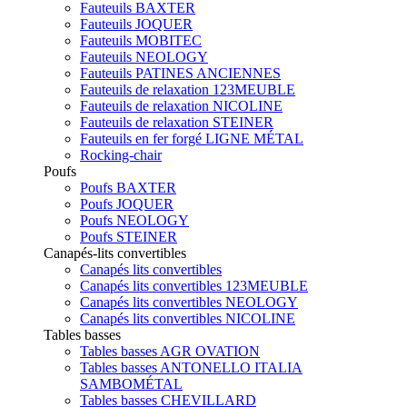
Fauteuils BAXTER
Fauteuils JOQUER
Fauteuils MOBITEC
Fauteuils NEOLOGY
Fauteuils PATINES ANCIENNES
Fauteuils de relaxation 123MEUBLE
Fauteuils de relaxation NICOLINE
Fauteuils de relaxation STEINER
Fauteuils en fer forgé LIGNE MÉTAL
Rocking-chair
Poufs
Poufs BAXTER
Poufs JOQUER
Poufs NEOLOGY
Poufs STEINER
Canapés-lits convertibles
Canapés lits convertibles
Canapés lits convertibles 123MEUBLE
Canapés lits convertibles NEOLOGY
Canapés lits convertibles NICOLINE
Tables basses
Tables basses AGR OVATION
Tables basses ANTONELLO ITALIA
SAMBOMÉTAL
Tables basses CHEVILLARD