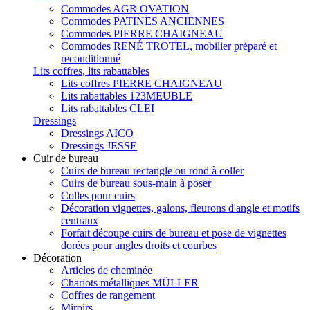
Commodes AGR OVATION
Commodes PATINES ANCIENNES
Commodes PIERRE CHAIGNEAU
Commodes RENÉ TROTEL, mobilier préparé et
reconditionné
Lits coffres, lits rabattables
Lits coffres PIERRE CHAIGNEAU
Lits rabattables 123MEUBLE
Lits rabattables CLEI
Dressings
Dressings AICO
Dressings JESSE
Cuir de bureau
Cuirs de bureau rectangle ou rond à coller
Cuirs de bureau sous-main à poser
Colles pour cuirs
Décoration vignettes, galons, fleurons d'angle et motifs
centraux
Forfait découpe cuirs de bureau et pose de vignettes
dorées pour angles droits et courbes
Décoration
Articles de cheminée
Chariots métalliques MÜLLER
Coffres de rangement
Miroirs