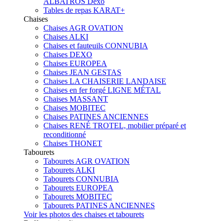
ALBATROS Dexo
Tables de repas KARAT+
Chaises
Chaises AGR OVATION
Chaises ALKI
Chaises et fauteuils CONNUBIA
Chaises DEXO
Chaises EUROPEA
Chaises JEAN GESTAS
Chaises LA CHAISERIE LANDAISE
Chaises en fer forgé LIGNE MÉTAL
Chaises MASSANT
Chaises MOBITEC
Chaises PATINES ANCIENNES
Chaises RENÉ TROTEL, mobilier préparé et
reconditionné
Chaises THONET
Tabourets
Tabourets AGR OVATION
Tabourets ALKI
Tabourets CONNUBIA
Tabourets EUROPEA
Tabourets MOBITEC
Tabourets PATINES ANCIENNES
Voir les photos des chaises et tabourets