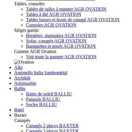
Tables, consoles
Tables de salles à manger AGR OVATION
Tables à thé AGR OVATION
Tables basses et bouts de canapé AGR OVATION
Consoles AGR OVATION
Sièges garnis
Bergères, marquises AGR OVATION
Sofas, canapés AGR OVATION
Banquettes et poufs AGR OVATION
Gamme AGR Ovation
Voir toute la gamme AGR OVATION
Alki
Antonello Italia Sambométal
Archilab
Arkimueble
Balliu
Bains de soleil BALLIU
Parasols BALLIU
Socles BALLIU
Batel
Baxter
Canapés
Canapés 2 places BAXTER
Canapés 3 places BAXTER