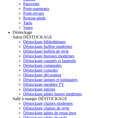
Paravents
Porte-manteaux
Porte-revues
Repose-pieds
Tapis
Vases
Déstockage
Salon
DÉSTOCKAGE
Déstockage bibliothèques
Déstockage buffets modernes
Déstockage buffets de style
Déstockage bureaux modernes
Déstockage canapés et fauteuils
Déstockage commodes
Déstockage consoles
Déstockage décoration
Déstockage lampes et luminaires
Déstockage meubles TV
Déstockage miroirs
Déstockage tables basses modernes
Salle à manger
DÉSTOCKAGE
Déstockage chaises modernes
Déstockage chaises de style
Déstockage tables de repas inox
Déstockage tables de style