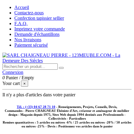
Accueil
Contactez-nous
Confection tapissier sellier
F.A.Q.
Imprimez votre commande
Demande d'échantillons
Nos livraisons
Paiement sécurisé
Connexion
0
Panier
/
Empty
Your cart
×
Il n'y a plus d'articles dans votre panier
Tél. : (+33) 04 67 28 71 10
- Renseignements, Projets, Conseils, Devis,
Commandes - Pierre CHAIGNEAU Ébéniste d'Art, créateur et aménageur de mobilier
design - Magasin depuis 1975, Sites Web depuis 1994 destinés aux
Professionnels -
Collectivités - Particuliers
Remises quantitatives :
5 articles ou mètres -6% / 25 articles ou mètres -20% / 50 articles
ou mètres -25%
- Devis : Positionnez vos articles dans le panier