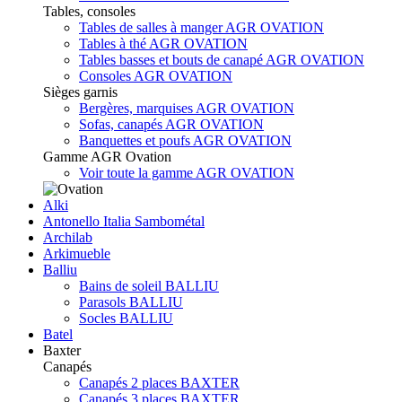
Tables, consoles
Tables de salles à manger AGR OVATION
Tables à thé AGR OVATION
Tables basses et bouts de canapé AGR OVATION
Consoles AGR OVATION
Sièges garnis
Bergères, marquises AGR OVATION
Sofas, canapés AGR OVATION
Banquettes et poufs AGR OVATION
Gamme AGR Ovation
Voir toute la gamme AGR OVATION
Alki
Antonello Italia Sambométal
Archilab
Arkimueble
Balliu
Bains de soleil BALLIU
Parasols BALLIU
Socles BALLIU
Batel
Baxter
Canapés
Canapés 2 places BAXTER
Canapés 3 places BAXTER