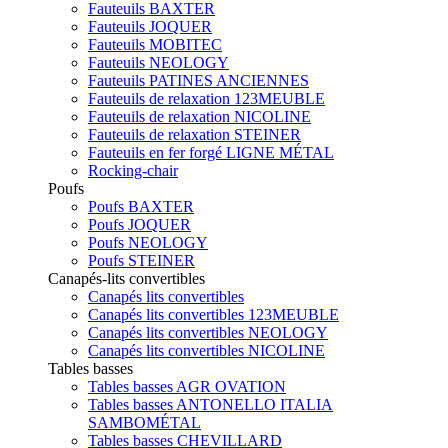
Fauteuils BAXTER
Fauteuils JOQUER
Fauteuils MOBITEC
Fauteuils NEOLOGY
Fauteuils PATINES ANCIENNES
Fauteuils de relaxation 123MEUBLE
Fauteuils de relaxation NICOLINE
Fauteuils de relaxation STEINER
Fauteuils en fer forgé LIGNE MÉTAL
Rocking-chair
Poufs
Poufs BAXTER
Poufs JOQUER
Poufs NEOLOGY
Poufs STEINER
Canapés-lits convertibles
Canapés lits convertibles
Canapés lits convertibles 123MEUBLE
Canapés lits convertibles NEOLOGY
Canapés lits convertibles NICOLINE
Tables basses
Tables basses AGR OVATION
Tables basses ANTONELLO ITALIA
SAMBOMÉTAL
Tables basses CHEVILLARD