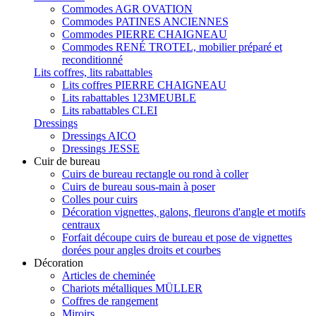
Commodes AGR OVATION
Commodes PATINES ANCIENNES
Commodes PIERRE CHAIGNEAU
Commodes RENÉ TROTEL, mobilier préparé et
reconditionné
Lits coffres, lits rabattables
Lits coffres PIERRE CHAIGNEAU
Lits rabattables 123MEUBLE
Lits rabattables CLEI
Dressings
Dressings AICO
Dressings JESSE
Cuir de bureau
Cuirs de bureau rectangle ou rond à coller
Cuirs de bureau sous-main à poser
Colles pour cuirs
Décoration vignettes, galons, fleurons d'angle et motifs
centraux
Forfait découpe cuirs de bureau et pose de vignettes
dorées pour angles droits et courbes
Décoration
Articles de cheminée
Chariots métalliques MÜLLER
Coffres de rangement
Miroirs