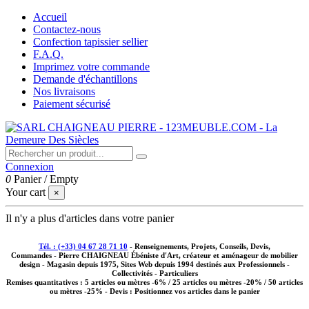
Accueil
Contactez-nous
Confection tapissier sellier
F.A.Q.
Imprimez votre commande
Demande d'échantillons
Nos livraisons
Paiement sécurisé
Connexion
0
Panier
/
Empty
Your cart
×
Il n'y a plus d'articles dans votre panier
Tél. : (+33) 04 67 28 71 10
- Renseignements, Projets, Conseils, Devis,
Commandes - Pierre CHAIGNEAU Ébéniste d'Art, créateur et aménageur de mobilier
design - Magasin depuis 1975, Sites Web depuis 1994 destinés aux
Professionnels -
Collectivités - Particuliers
Remises quantitatives :
5 articles ou mètres -6% / 25 articles ou mètres -20% / 50 articles
ou mètres -25%
- Devis : Positionnez vos articles dans le panier