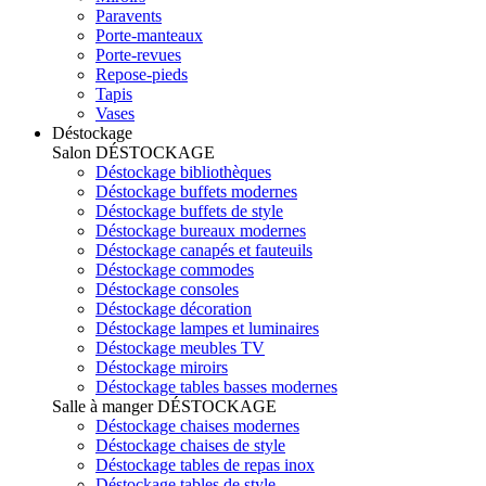
Paravents
Porte-manteaux
Porte-revues
Repose-pieds
Tapis
Vases
Déstockage
Salon
DÉSTOCKAGE
Déstockage bibliothèques
Déstockage buffets modernes
Déstockage buffets de style
Déstockage bureaux modernes
Déstockage canapés et fauteuils
Déstockage commodes
Déstockage consoles
Déstockage décoration
Déstockage lampes et luminaires
Déstockage meubles TV
Déstockage miroirs
Déstockage tables basses modernes
Salle à manger
DÉSTOCKAGE
Déstockage chaises modernes
Déstockage chaises de style
Déstockage tables de repas inox
Déstockage tables de style