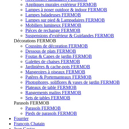
Appliques murales extérieur FERMOB
Lampes à poser outdoor & indoor FERMOB
Lampes baladeuses FERMOB
Lampes sur pied & Lampadaires FERMOB
Mobiliers lumineux FERMOB
Pièces de rechange FERMOB
Suspensions d'extérieur & Guirlandes FERMOB
Décorations FERMOB
Coussins de décoration FERMOB
Dessous de plats FERMOB
Foutas & Capes de jardin FERMOB
Galettes de chaises FERMOB
Jardinières & cache-pots FERMOB
Mangeoires à oiseaux FERMOB
Patères & Portemanteaux FERMOB
Photophores, soliflores & vases de jardin FERMOB
Plateaux de table FERMOB
Rangements malins FERMOB
Sets de tables FERMOB
Parasols FERMOB
Parasols FERMOB
Pieds de parasols FERMOB
Fourrier
François Chatain
Jean Gestas