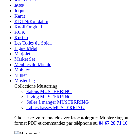
Jesse
Joquer
Karat+
KDLN/Kundalini
Knoll Original
KOK
Kostka
Les Toiles du Soleil
Ligne Métal
Marjolet
Market Set
Meubles du Monde
Mobitec
Müller
Musterring
Collections Musterring
Salons MUSTERRING
Living MUSTERRING
Salles à manger MUSTERRING
Tables basses MUSTERRING
Choisissez votre modèle avec
les catalogues Musterring
au
format PDF et commandez par téléphone au
04 67 28 71 10
.