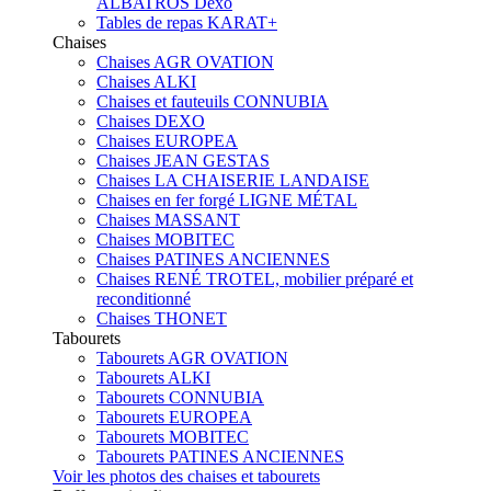
ALBATROS Dexo
Tables de repas KARAT+
Chaises
Chaises AGR OVATION
Chaises ALKI
Chaises et fauteuils CONNUBIA
Chaises DEXO
Chaises EUROPEA
Chaises JEAN GESTAS
Chaises LA CHAISERIE LANDAISE
Chaises en fer forgé LIGNE MÉTAL
Chaises MASSANT
Chaises MOBITEC
Chaises PATINES ANCIENNES
Chaises RENÉ TROTEL, mobilier préparé et
reconditionné
Chaises THONET
Tabourets
Tabourets AGR OVATION
Tabourets ALKI
Tabourets CONNUBIA
Tabourets EUROPEA
Tabourets MOBITEC
Tabourets PATINES ANCIENNES
Voir les photos des chaises et tabourets