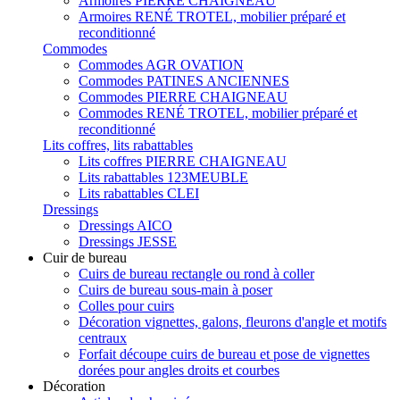
Armoires PIERRE CHAIGNEAU
Armoires RENÉ TROTEL, mobilier préparé et
reconditionné
Commodes
Commodes AGR OVATION
Commodes PATINES ANCIENNES
Commodes PIERRE CHAIGNEAU
Commodes RENÉ TROTEL, mobilier préparé et
reconditionné
Lits coffres, lits rabattables
Lits coffres PIERRE CHAIGNEAU
Lits rabattables 123MEUBLE
Lits rabattables CLEI
Dressings
Dressings AICO
Dressings JESSE
Cuir de bureau
Cuirs de bureau rectangle ou rond à coller
Cuirs de bureau sous-main à poser
Colles pour cuirs
Décoration vignettes, galons, fleurons d'angle et motifs
centraux
Forfait découpe cuirs de bureau et pose de vignettes
dorées pour angles droits et courbes
Décoration