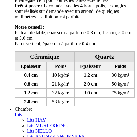
Idéal également pour toutes les tables extérieures.
Prêt à poser :
Façonnée avec les 4 bords polis, les angles
sont réalisés sur demande avec un arrondi de quelques
millimètres. La finition est parfaite.
Notre conseil :
Plateau de table, épaisseur à partir de 0.8 cm, 1.2 cm, 2.0 cm
et 3.0 cm
Paroi vertical, épaisseur à partir de 0.4 cm
Céramique
Quartz
Épaisseur
Poids
Épaisseur
Poids
0.4 cm
10 kg/m²
1.2 cm
30 kg/m²
0.8 cm
21 kg/m²
2.0 cm
50 kg/m²
1.2 cm
32 kg/m²
3.0 cm
75 kg/m²
2.0 cm
53 kg/m²
Chambre
Lits
Lits HAY
Lits MUSTERRING
Lits NELLO
Lits PATINES ANCIENNES