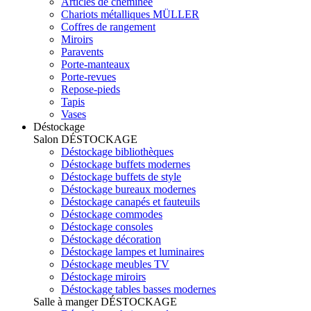
Articles de cheminée
Chariots métalliques MÜLLER
Coffres de rangement
Miroirs
Paravents
Porte-manteaux
Porte-revues
Repose-pieds
Tapis
Vases
Déstockage
Salon
DÉSTOCKAGE
Déstockage bibliothèques
Déstockage buffets modernes
Déstockage buffets de style
Déstockage bureaux modernes
Déstockage canapés et fauteuils
Déstockage commodes
Déstockage consoles
Déstockage décoration
Déstockage lampes et luminaires
Déstockage meubles TV
Déstockage miroirs
Déstockage tables basses modernes
Salle à manger
DÉSTOCKAGE