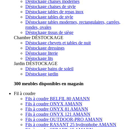
Déstockage chaises modernes
Déstockage chaises de style
Déstockage tables de repas inox
Déstockage tables de style
Déstockage tables modernes, rectangulaires, carrées,
rondes, ovales
Déstockage tissus de siège
Chambre
DÉSTOCKAGE
Déstockage chevets et tables de nuit
Déstockage dressings
Déstockage literie
Déstockage lits
Jardin
DÉSTOCKAGE
Déstockage bains de soleil
Déstockage jardin
300 meubles disponibles en magasin
Fil à coudre
Fils à coudre BELFIL 80 AMANN
Fils à coudre ONYX AMANN
Fils à coudre ONYX 81 AMANN
Fils à coudre ONYX 121 AMANN
Fils à coudre OUTDOOR-PRO AMANN
Fils à coudre RASANT 25 hydrophobe AMANN