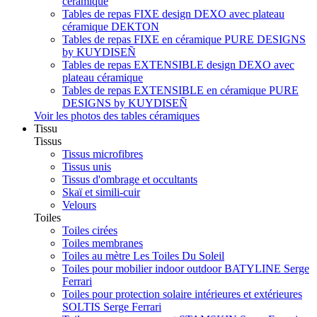
céramique
Tables de repas FIXE design DEXO avec plateau
céramique DEKTON
Tables de repas FIXE en céramique PURE DESIGNS
by KUYDISEÑ
Tables de repas EXTENSIBLE design DEXO avec
plateau céramique
Tables de repas EXTENSIBLE en céramique PURE
DESIGNS by KUYDISEÑ
Voir les photos des tables céramiques
Tissu
Tissus
Tissus microfibres
Tissus unis
Tissus d'ombrage et occultants
Skaï et simili-cuir
Velours
Toiles
Toiles cirées
Toiles membranes
Toiles au mètre Les Toiles Du Soleil
Toiles pour mobilier indoor outdoor BATYLINE Serge
Ferrari
Toiles pour protection solaire intérieures et extérieures
SOLTIS Serge Ferrari