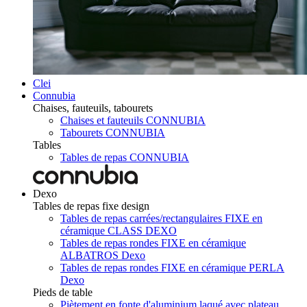
Clei
Connubia
Chaises, fauteuils, tabourets
Chaises et fauteuils CONNUBIA
Tabourets CONNUBIA
Tables
Tables de repas CONNUBIA
Dexo
Tables de repas fixe design
Tables de repas carrées/rectangulaires FIXE en
céramique CLASS DEXO
Tables de repas rondes FIXE en céramique
ALBATROS Dexo
Tables de repas rondes FIXE en céramique PERLA
Dexo
Pieds de table
Piètement en fonte d'aluminium laqué avec plateau