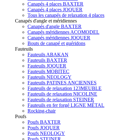
Canapés 4 places BAXTER
Canapés 4 places JOQUER
Tous les canapés de relaxation 4 places
Canapés d'angle et méridiennes
Canapés d'angle BAXTER
Canapés méridiennes ACOMODEL
Canapés méridiennes JOQUER
Bouts de canapé et guéridons
Fauteuils
Fauteuils ABAKAN
Fauteuils BAXTER
Fauteuils JOQUER
Fauteuils MOBITEC
Fauteuils NEOLOGY
Fauteuils PATINES ANCIENNES
Fauteuils de relaxation 123MEUBLE
Fauteuils de relaxation NICOLINE
Fauteuils de relaxation STEINER
Fauteuils en fer forgé LIGNE MÉTAL
Rocking-chair
Poufs
Poufs BAXTER
Poufs JOQUER
Poufs NEOLOGY
Poufs STEINER