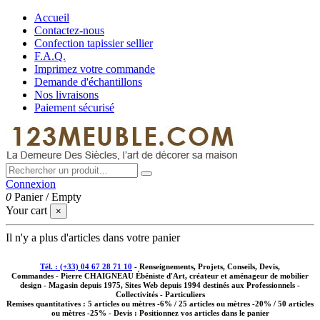
Accueil
Contactez-nous
Confection tapissier sellier
F.A.Q.
Imprimez votre commande
Demande d'échantillons
Nos livraisons
Paiement sécurisé
Connexion
0
Panier
/
Empty
Your cart
×
Il n'y a plus d'articles dans votre panier
Tél. : (+33) 04 67 28 71 10
- Renseignements, Projets, Conseils, Devis,
Commandes - Pierre CHAIGNEAU Ébéniste d'Art, créateur et aménageur de mobilier
design - Magasin depuis 1975, Sites Web depuis 1994 destinés aux
Professionnels -
Collectivités - Particuliers
Remises quantitatives :
5 articles ou mètres -6% / 25 articles ou mètres -20% / 50 articles
ou mètres -25%
- Devis : Positionnez vos articles dans le panier