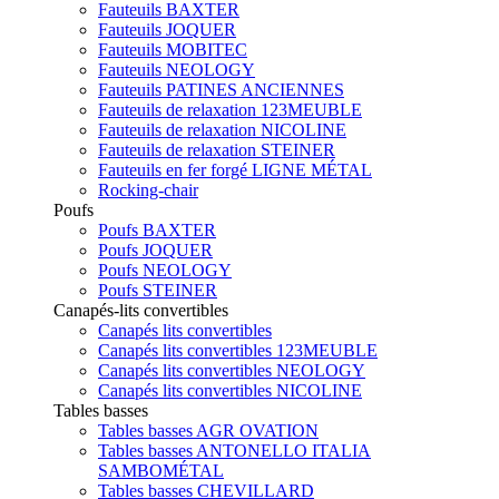
Fauteuils BAXTER
Fauteuils JOQUER
Fauteuils MOBITEC
Fauteuils NEOLOGY
Fauteuils PATINES ANCIENNES
Fauteuils de relaxation 123MEUBLE
Fauteuils de relaxation NICOLINE
Fauteuils de relaxation STEINER
Fauteuils en fer forgé LIGNE MÉTAL
Rocking-chair
Poufs
Poufs BAXTER
Poufs JOQUER
Poufs NEOLOGY
Poufs STEINER
Canapés-lits convertibles
Canapés lits convertibles
Canapés lits convertibles 123MEUBLE
Canapés lits convertibles NEOLOGY
Canapés lits convertibles NICOLINE
Tables basses
Tables basses AGR OVATION
Tables basses ANTONELLO ITALIA
SAMBOMÉTAL
Tables basses CHEVILLARD