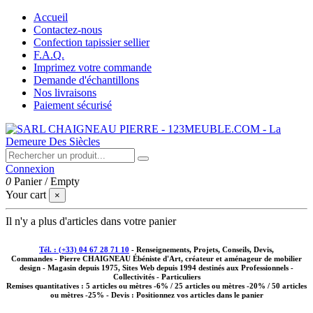
Accueil
Contactez-nous
Confection tapissier sellier
F.A.Q.
Imprimez votre commande
Demande d'échantillons
Nos livraisons
Paiement sécurisé
Connexion
0
Panier
/
Empty
Your cart
×
Il n'y a plus d'articles dans votre panier
Tél. : (+33) 04 67 28 71 10
- Renseignements, Projets, Conseils, Devis,
Commandes - Pierre CHAIGNEAU Ébéniste d'Art, créateur et aménageur de mobilier
design - Magasin depuis 1975, Sites Web depuis 1994 destinés aux
Professionnels -
Collectivités - Particuliers
Remises quantitatives :
5 articles ou mètres -6% / 25 articles ou mètres -20% / 50 articles
ou mètres -25%
- Devis : Positionnez vos articles dans le panier