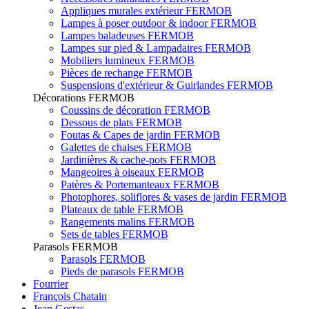
Appliques murales extérieur FERMOB
Lampes à poser outdoor & indoor FERMOB
Lampes baladeuses FERMOB
Lampes sur pied & Lampadaires FERMOB
Mobiliers lumineux FERMOB
Pièces de rechange FERMOB
Suspensions d'extérieur & Guirlandes FERMOB
Décorations FERMOB
Coussins de décoration FERMOB
Dessous de plats FERMOB
Foutas & Capes de jardin FERMOB
Galettes de chaises FERMOB
Jardinières & cache-pots FERMOB
Mangeoires à oiseaux FERMOB
Patères & Portemanteaux FERMOB
Photophores, soliflores & vases de jardin FERMOB
Plateaux de table FERMOB
Rangements malins FERMOB
Sets de tables FERMOB
Parasols FERMOB
Parasols FERMOB
Pieds de parasols FERMOB
Fourrier
François Chatain
Jean Gestas