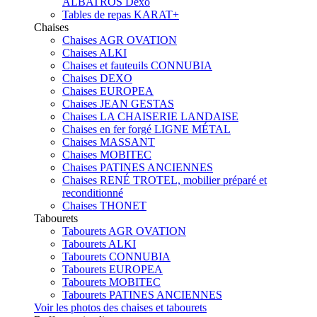
ALBATROS Dexo
Tables de repas KARAT+
Chaises
Chaises AGR OVATION
Chaises ALKI
Chaises et fauteuils CONNUBIA
Chaises DEXO
Chaises EUROPEA
Chaises JEAN GESTAS
Chaises LA CHAISERIE LANDAISE
Chaises en fer forgé LIGNE MÉTAL
Chaises MASSANT
Chaises MOBITEC
Chaises PATINES ANCIENNES
Chaises RENÉ TROTEL, mobilier préparé et
reconditionné
Chaises THONET
Tabourets
Tabourets AGR OVATION
Tabourets ALKI
Tabourets CONNUBIA
Tabourets EUROPEA
Tabourets MOBITEC
Tabourets PATINES ANCIENNES
Voir les photos des chaises et tabourets