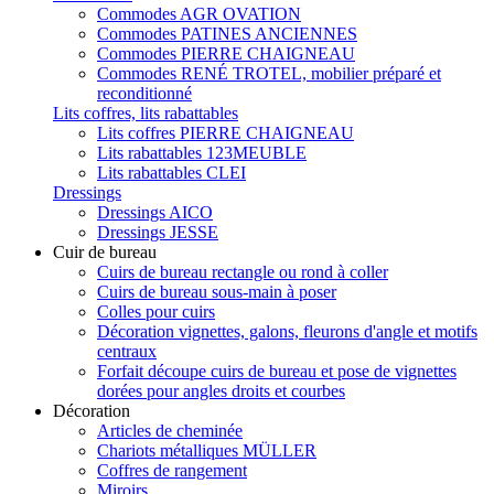
Commodes AGR OVATION
Commodes PATINES ANCIENNES
Commodes PIERRE CHAIGNEAU
Commodes RENÉ TROTEL, mobilier préparé et
reconditionné
Lits coffres, lits rabattables
Lits coffres PIERRE CHAIGNEAU
Lits rabattables 123MEUBLE
Lits rabattables CLEI
Dressings
Dressings AICO
Dressings JESSE
Cuir de bureau
Cuirs de bureau rectangle ou rond à coller
Cuirs de bureau sous-main à poser
Colles pour cuirs
Décoration vignettes, galons, fleurons d'angle et motifs
centraux
Forfait découpe cuirs de bureau et pose de vignettes
dorées pour angles droits et courbes
Décoration
Articles de cheminée
Chariots métalliques MÜLLER
Coffres de rangement
Miroirs