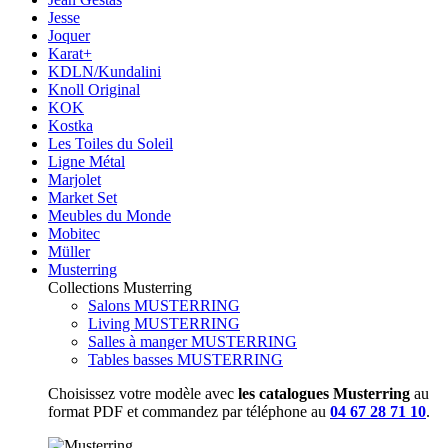
Jesse
Joquer
Karat+
KDLN/Kundalini
Knoll Original
KOK
Kostka
Les Toiles du Soleil
Ligne Métal
Marjolet
Market Set
Meubles du Monde
Mobitec
Müller
Musterring
Collections Musterring
Salons MUSTERRING
Living MUSTERRING
Salles à manger MUSTERRING
Tables basses MUSTERRING
Choisissez votre modèle avec
les catalogues Musterring
au
format PDF et commandez par téléphone au
04 67 28 71 10
.