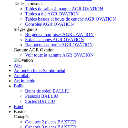
Tables, consoles
Tables de salles à manger AGR OVATION
Tables à thé AGR OVATION
Tables basses et bouts de canapé AGR OVATION
Consoles AGR OVATION
Sièges garnis
Bergères, marquises AGR OVATION
Sofas, canapés AGR OVATION
Banquettes et poufs AGR OVATION
Gamme AGR Ovation
Voir toute la gamme AGR OVATION
Alki
Antonello Italia Sambométal
Archilab
Arkimueble
Balliu
Bains de soleil BALLIU
Parasols BALLIU
Socles BALLIU
Batel
Baxter
Canapés
Canapés 2 places BAXTER
Canapés 3 places BAXTER