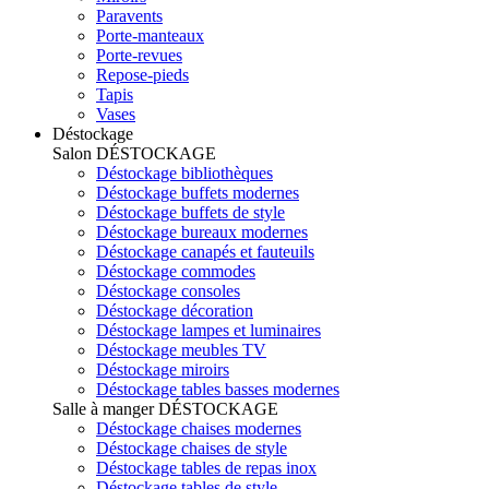
Paravents
Porte-manteaux
Porte-revues
Repose-pieds
Tapis
Vases
Déstockage
Salon
DÉSTOCKAGE
Déstockage bibliothèques
Déstockage buffets modernes
Déstockage buffets de style
Déstockage bureaux modernes
Déstockage canapés et fauteuils
Déstockage commodes
Déstockage consoles
Déstockage décoration
Déstockage lampes et luminaires
Déstockage meubles TV
Déstockage miroirs
Déstockage tables basses modernes
Salle à manger
DÉSTOCKAGE
Déstockage chaises modernes
Déstockage chaises de style
Déstockage tables de repas inox
Déstockage tables de style