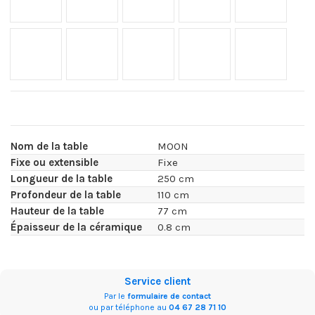
Olimpo XGLOSS brillant
Taga XGLOSS brillant
Awake XGLOSS brillant
Trance XGLOSS brillant
Vigil XGLOSS b
Nom de la table
MOON
Fixe ou extensible
Fixe
Longueur de la table
250 cm
Profondeur de la table
110 cm
Hauteur de la table
77 cm
Épaisseur de la céramique
0.8 cm
Service client
Par le
formulaire de contact
ou par téléphone au
04 67 28 71 10