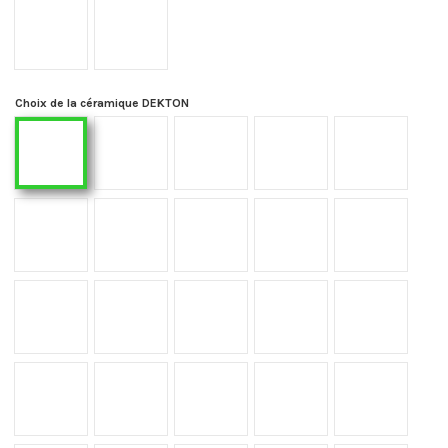
F43
F44
Choix de la céramique DEKTON
Argentium
Albarium
Bromo
Domoos
Aeris
Danae
Eter
Fossil
Kelya
Kovik
Keon
Kreta
Kairos
Kira
Laos
Marina
Lunar
Moone
Micron
Nacre