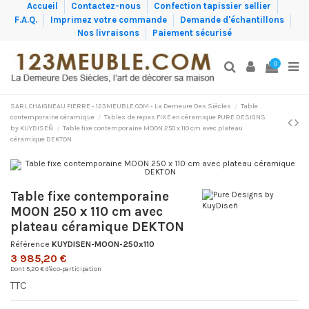
Accueil
Contactez-nous
Confection tapissier sellier
F.A.Q.
Imprimez votre commande
Demande d'échantillons
Nos livraisons
Paiement sécurisé
0
SARL CHAIGNEAU PIERRE - 123MEUBLE.COM - La Demeure Des Siècles
Table
contemporaine céramique
Tables de repas FIXE en céramique PURE DESIGNS
by KUYDISEÑ
Table fixe contemporaine MOON 250 x 110 cm avec plateau
céramique DEKTON
Table fixe contemporaine
MOON 250 x 110 cm avec
plateau céramique DEKTON
Référence
KUYDISEN-MOON-250x110
3 985,20 €
Dont 5,20 € d'éco-participation
TTC