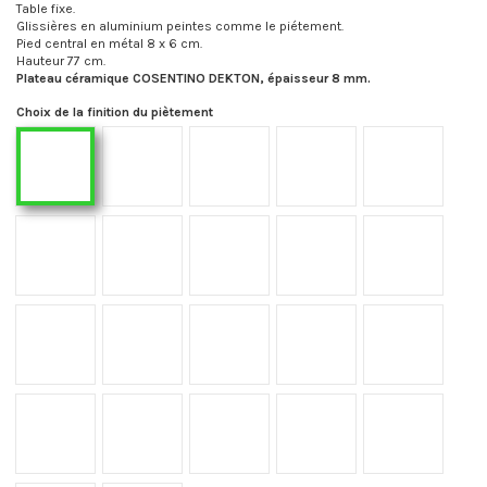
Table fixe.
Glissières en aluminium peintes comme le piétement.
Pied central en métal 8 x 6 cm.
Hauteur 77 cm.
Plateau céramique COSENTINO DEKTON, épaisseur 8 mm.
Choix de la finition du piètement
F02
F03
F05
F08
F01
F09
F14
F15
F18
F19
F21
F22
F23
F24
F34
F35
F36
F40
F41
F42