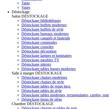
Tapis
Vases
Déstockage
Salon
DÉSTOCKAGE
Déstockage bibliothèques
Déstockage buffets modernes
Déstockage buffets de style
Déstockage bureaux modernes
Déstockage canapés et fauteuils
Déstockage commodes
Déstockage consoles
Déstockage décoration
Déstockage lampes et luminaires
Déstockage meubles TV
Déstockage miroirs
Déstockage tables basses modernes
Salle à manger
DÉSTOCKAGE
Déstockage chaises modernes
Déstockage chaises de style
Déstockage tables de repas inox
Déstockage tables de style
Déstockage tables modernes, rectangulaires, carrées, ron
Déstockage tissus de siège
Chambre
DÉSTOCKAGE
Déstockage chevets et tables de nuit