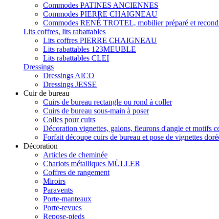
Commodes PATINES ANCIENNES
Commodes PIERRE CHAIGNEAU
Commodes RENÉ TROTEL, mobilier préparé et recondi
Lits coffres, lits rabattables
Lits coffres PIERRE CHAIGNEAU
Lits rabattables 123MEUBLE
Lits rabattables CLEI
Dressings
Dressings AICO
Dressings JESSE
Cuir de bureau
Cuirs de bureau rectangle ou rond à coller
Cuirs de bureau sous-main à poser
Colles pour cuirs
Décoration vignettes, galons, fleurons d'angle et motifs c
Forfait découpe cuirs de bureau et pose de vignettes doré
Décoration
Articles de cheminée
Chariots métalliques MÜLLER
Coffres de rangement
Miroirs
Paravents
Porte-manteaux
Porte-revues
Repose-pieds