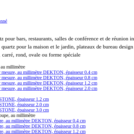
onné
z pour bars, restaurants, salles de conférence et de réunion 
 quartz pour la maison et le jardin, plateaux de bureau design
 carré, rond, ovale ou forme spéciale
au millimètre
 sur mesure, au millimètre DEKTON, épaisseur 0.4 cm
 sur mesure, au millimètre DEKTON, épaisseur 0.8 cm
 sur mesure, au millimètre DEKTON, épaisseur 1.2 cm
 sur mesure, au millimètre DEKTON, épaisseur 2.0 cm
LESTONE, épaisseur 1.2 cm
LESTONE, épaisseur 2.0 cm
LESTONE, épaisseur 3.0 cm
pe, au millimètre
ure, au millimètre DEKTON, épaisseur 0.4 cm
ure, au millimètre DEKTON, épaisseur 0.8 cm
ure, au millimètre DEKTON, épaisseur 1.2 cm