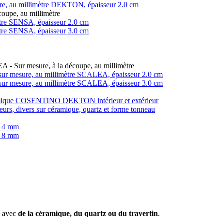
ure, au millimètre DEKTON, épaisseur 2.0 cm
coupe, au millimètre
imètre SENSA, épaisseur 2.0 cm
imètre SENSA, épaisseur 3.0 cm
LEA - Sur mesure, à la découpe, au millimètre
in, sur mesure, au millimètre SCALEA, épaisseur 2.0 cm
in, sur mesure, au millimètre SCALEA, épaisseur 3.0 cm
éramique COSENTINO DEKTON intérieur et extérieur
teurs, divers sur céramique, quartz et forme tonneau
r 4 mm
r 8 mm
e avec
de la céramique, du quartz ou du travertin
.