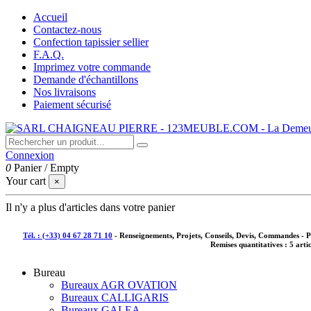
Accueil
Contactez-nous
Confection tapissier sellier
F.A.Q.
Imprimez votre commande
Demande d'échantillons
Nos livraisons
Paiement sécurisé
Connexion
0
Panier
/
Empty
Your cart
×
Il n'y a plus d'articles dans votre panier
Tél. : (+33) 04 67 28 71 10
- Renseignements, Projets, Conseils, Devis, Commandes - 
Remises quantitatives :
5 arti
Bureau
Bureaux AGR OVATION
Bureaux CALLIGARIS
Bureaux GALEA