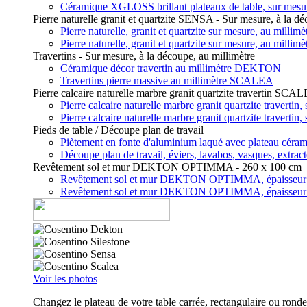
Céramique XGLOSS brillant plateaux de table, sur mes
Pierre naturelle granit et quartzite SENSA - Sur mesure, à la dé
Pierre naturelle, granit et quartzite sur mesure, au mill
Pierre naturelle, granit et quartzite sur mesure, au mill
Travertins - Sur mesure, à la découpe, au millimètre
Céramique décor travertin au millimètre DEKTON
Travertins pierre massive au millimètre SCALEA
Pierre calcaire naturelle marbre granit quartzite travertin SCA
Pierre calcaire naturelle marbre granit quartzite travert
Pierre calcaire naturelle marbre granit quartzite travert
Pieds de table / Découpe plan de travail
Piètement en fonte d'aluminium laqué avec plateau c
Découpe plan de travail, éviers, lavabos, vasques, extrac
Revêtement sol et mur DEKTON OPTIMMA - 260 x 100 cm
Revêtement sol et mur DEKTON OPTIMMA, épaisseu
Revêtement sol et mur DEKTON OPTIMMA, épaisseu
Voir les photos
Changez le plateau de votre table carrée, rectangulaire ou rond