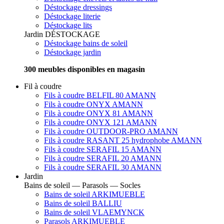
Déstockage dressings
Déstockage literie
Déstockage lits
Jardin
DÉSTOCKAGE
Déstockage bains de soleil
Déstockage jardin
300 meubles disponibles en magasin
Fil à coudre
Fils à coudre BELFIL 80 AMANN
Fils à coudre ONYX AMANN
Fils à coudre ONYX 81 AMANN
Fils à coudre ONYX 121 AMANN
Fils à coudre OUTDOOR-PRO AMANN
Fils à coudre RASANT 25 hydrophobe AMANN
Fils à coudre SERAFIL 15 AMANN
Fils à coudre SERAFIL 20 AMANN
Fils à coudre SERAFIL 30 AMANN
Jardin
Bains de soleil — Parasols — Socles
Bains de soleil ARKIMUEBLE
Bains de soleil BALLIU
Bains de soleil VLAEMYNCK
Parasols ARKIMUEBLE