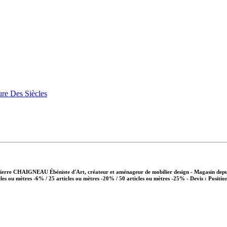
Pierre CHAIGNEAU Ébéniste d'Art, créateur et aménageur de mobilier design - Magasin depui
cles ou mètres -6% / 25 articles ou mètres -20% / 50 articles ou mètres -25%
- Devis : Positio