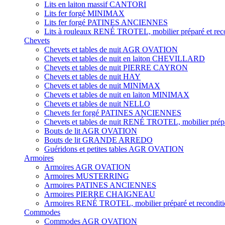
Lits en laiton massif CANTORI
Lits fer forgé MINIMAX
Lits fer forgé PATINES ANCIENNES
Lits à rouleaux RENÉ TROTEL, mobilier préparé et rec
Chevets
Chevets et tables de nuit AGR OVATION
Chevets et tables de nuit en laiton CHEVILLARD
Chevets et tables de nuit PIERRE CAYRON
Chevets et tables de nuit HAY
Chevets et tables de nuit MINIMAX
Chevets et tables de nuit en laiton MINIMAX
Chevets et tables de nuit NELLO
Chevets fer forgé PATINES ANCIENNES
Chevets et tables de nuit RENÉ TROTEL, mobilier prépa
Bouts de lit AGR OVATION
Bouts de lit GRANDE ARREDO
Guéridons et petites tables AGR OVATION
Armoires
Armoires AGR OVATION
Armoires MUSTERRING
Armoires PATINES ANCIENNES
Armoires PIERRE CHAIGNEAU
Armoires RENÉ TROTEL, mobilier préparé et recondit
Commodes
Commodes AGR OVATION