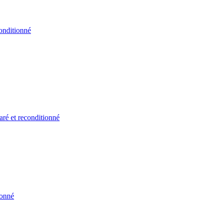
onditionné
ré et reconditionné
ionné