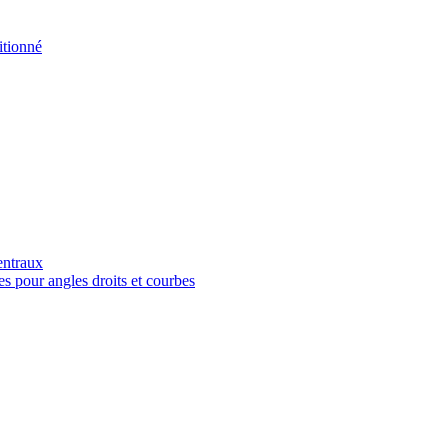
tionné
entraux
es pour angles droits et courbes