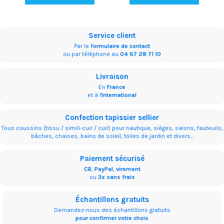
Service client
Par le
formulaire de contact
ou par téléphone au
04 67 28 71 10
Livraison
En
France
et à l'
International
Confection tapissier sellier
Tous coussins (tissu / simili-cuir / cuir) pour nautique, sièges, salons, fauteuils,
bâches, chaises, bains de soleil, toiles de jardin et divers...
Paiement sécurisé
CB
,
PayPal
,
virement
ou
3x sans frais
Échantillons gratuits
Demandez-nous des échantillons gratuits
pour confirmer votre choix