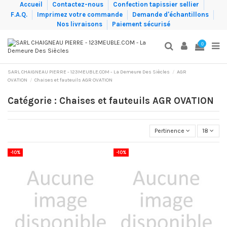
Accueil
Contactez-nous
Confection tapissier sellier
F.A.Q.
Imprimez votre commande
Demande d'échantillons
Nos livraisons
Paiement sécurisé
0
SARL CHAIGNEAU PIERRE - 123MEUBLE.COM - La Demeure Des Siècles
AGR
OVATION
Chaises et fauteuils AGR OVATION
Catégorie : Chaises et fauteuils AGR OVATION
Pertinence
18
-10%
-10%