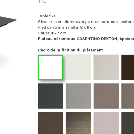
TTC
Table fixe.
Glissières en aluminium peintes comme le piétem
Pied central en métal 8 x 6 cm.
Hauteur 77 cm.
Plateau céramique COSENTINO DEKTON, épaiss
Choix de la finition du piètement
F02
F03
F01
F18
F19
F21
F36
F40
F41