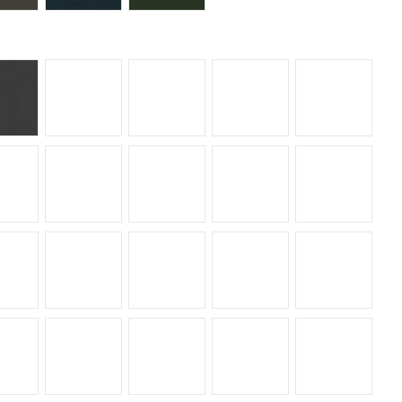
Bromo
Domoos
Danae
Eter
Fossil
Kreta
Kairos
Kira
Laos
Marina
Nacre
Nilium
Sasea
Sirius
Trilium
Avorio
Marmorio
Sabbia
Nebbia
Ceppo