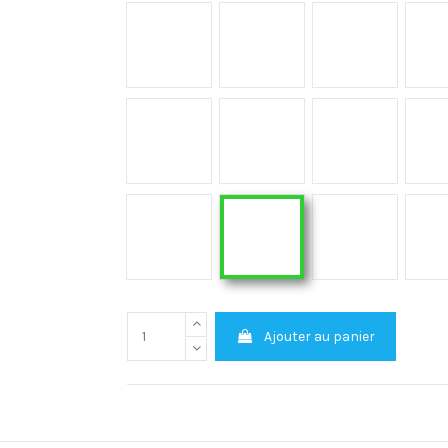
Grigio
Aura
Entzo
Daze
Morpheus
Neural
Halo XGLOSS brillant
Olimpo XGLOSS
Khalo XGLOSS brillant
Ajouter au panier