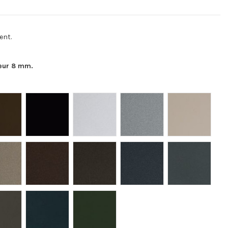
ent.
eur 8 mm.
F05
F08
F09
F14
F15
F22
F23
F24
F34
F35
F42
F43
F44