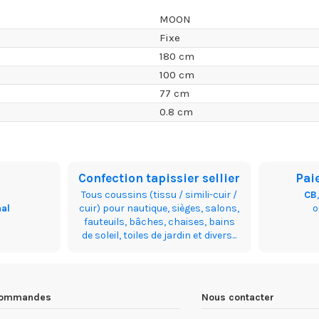
MOON
Fixe
180 cm
100 cm
77 cm
0.8 cm
Confection tapissier sellier
Pai
Tous coussins (tissu / simili-cuir /
CB
nal
cuir) pour nautique, sièges, salons,
fauteuils, bâches, chaises, bains
de soleil, toiles de jardin et divers...
 commandes
Nous contacter