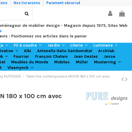
lons
Nos livraisons
Paiement sécurisé
 aménageur de mobilier design - Magasin depuis 1975, Sites Web
s
evis : Positionnez vos articles dans le panier
ge
Fil à coudre
Jardin
Literie
Luminaire
Alki
Antonello Italia Sambométal
Archilab
Ovation
Fourrier
François Chatain
Jean Gestas
Jesse
ob
Set
Meubles du Monde
Mobitec
Müller
Musterring
t
Vlaemynck
 by KUYDISEÑ
Table fixe contemporaine MOON 180 x 100 cm avec
N 180 x 100 cm avec