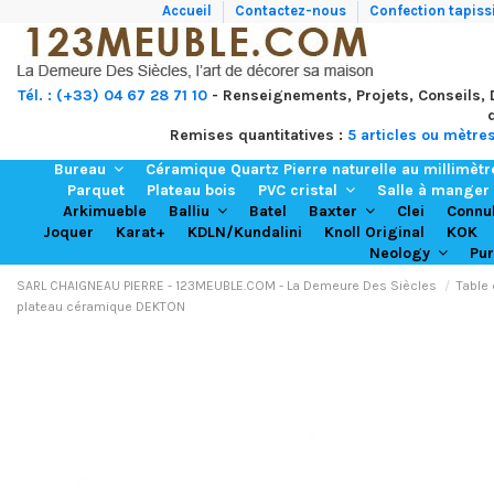
Accueil
Contactez-nous
Confection tapissi
Tél. : (+33) 04 67 28 71 10
- Renseignements, Projets, Conseils,
Remises quantitatives :
5 articles ou mètre
Bureau
Céramique Quartz Pierre naturelle au millimèt
Parquet
Plateau bois
PVC cristal
Salle à manger
Arkimueble
Batel
Clei
Balliu
Baxter
Connu
Joquer
Karat+
KDLN/Kundalini
Knoll Original
KOK
Neology
Pu
SARL CHAIGNEAU PIERRE - 123MEUBLE.COM - La Demeure Des Siècles
Table
plateau céramique DEKTON