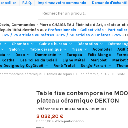
er sellier
F.A.Q.
Imprimez votre commande
Demande d'échantil
 Devis, Commandes - Pierre CHAIGNEAU Ébéniste d'Art, créateur et
depuis 1994 destinés aux
Professionnels - Collectivités - Particulier
s -6% / 25 articles ou mètres -20% / 50 articles ou mètres -25%
- D
re
Chambre
Cuir de bureau
Décoration
Déstocka
Acomodel
Salon
Table céramique
Tissu
AGR 
Europea
Félix Monge
bia
Dexo
Dommartin
Ferm
Kostka
Les Toiles du Soleil
Ligne Métal
Marjolet
Market 
René Trotel
Thone
re Designs by KuyDiseñ
Serge Ferrari
 contemporaine céramique
Tables de repas FIXE en céramique PURE DESIGNS
Table fixe contemporaine MOO
plateau céramique DEKTON
Référence
KUYDISEN-MOON-180x100
3 039,20 €
Dont 5,20 € d'éco-participation