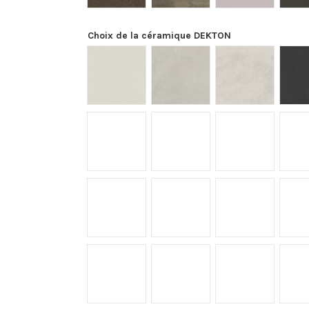
Choix de la céramique DEKTON
Aeris
Argentium
Albarium
Kelya
Kovik
Keon
Lunar
Moone
Micron
Soke
Zenith
Grafite