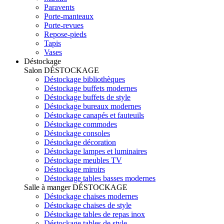
Paravents
Porte-manteaux
Porte-revues
Repose-pieds
Tapis
Vases
Déstockage
Salon
DÉSTOCKAGE
Déstockage bibliothèques
Déstockage buffets modernes
Déstockage buffets de style
Déstockage bureaux modernes
Déstockage canapés et fauteuils
Déstockage commodes
Déstockage consoles
Déstockage décoration
Déstockage lampes et luminaires
Déstockage meubles TV
Déstockage miroirs
Déstockage tables basses modernes
Salle à manger
DÉSTOCKAGE
Déstockage chaises modernes
Déstockage chaises de style
Déstockage tables de repas inox
Déstockage tables de style