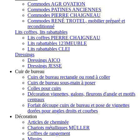
Commodes AGR OVATION
Commodes PATINES ANCIENNES
Commodes PIERRE CHAIGNEAU
Commodes RENÉ TROTEL, mobilier préparé et
reconditionné
Lits coffres, lits rabattables
Lits coffres PIERRE CHAIGNEAU
Lits rabattables 123MEUBLE
Lits rabattables CLEI
Dressings
Dressings AICO
Dressings JESSE
Cuir de bureau
Cuirs de bureau rectangle ou rond à coller
Cuirs de bureau sous-main à poser
Colles pour cuirs
Décoration vignettes, galons, fleurons d'angle et motifs
centraux
Forfait découpe cuirs de bureau et pose de vignettes
dorées pour angles droits et courbes
Décoration
Articles de cheminée
Chariots métalliques MÜLLER
Coffres de rangement
Miroirs