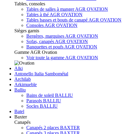
Tables, consoles
Tables de salles à manger AGR OVATION
Tables à thé AGR OVATION
Tables basses et bouts de canapé AGR OVATION
Consoles AGR OVATION
Sièges garnis
Bergères, marquises AGR OVATION
Sofas, canapés AGR OVATION
Banquettes et poufs AGR OVATION
Gamme AGR Ovation
Voir toute la gamme AGR OVATION
Alki
Antonello Italia Sambométal
Archilab
Arkimueble
Balliu
Bains de soleil BALLIU
Parasols BALLIU
Socles BALLIU
Batel
Baxter
Canapés
Canapés 2 places BAXTER
Canapés 3 places BAXTER