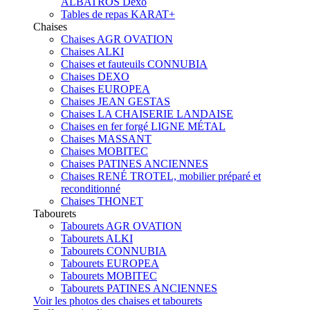
ALBATROS Dexo
Tables de repas KARAT+
Chaises
Chaises AGR OVATION
Chaises ALKI
Chaises et fauteuils CONNUBIA
Chaises DEXO
Chaises EUROPEA
Chaises JEAN GESTAS
Chaises LA CHAISERIE LANDAISE
Chaises en fer forgé LIGNE MÉTAL
Chaises MASSANT
Chaises MOBITEC
Chaises PATINES ANCIENNES
Chaises RENÉ TROTEL, mobilier préparé et
reconditionné
Chaises THONET
Tabourets
Tabourets AGR OVATION
Tabourets ALKI
Tabourets CONNUBIA
Tabourets EUROPEA
Tabourets MOBITEC
Tabourets PATINES ANCIENNES
Voir les photos des chaises et tabourets