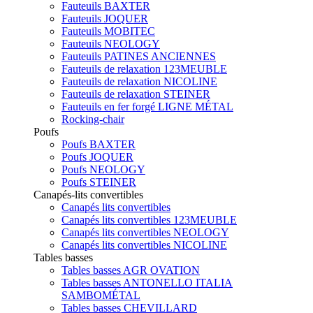
Fauteuils BAXTER
Fauteuils JOQUER
Fauteuils MOBITEC
Fauteuils NEOLOGY
Fauteuils PATINES ANCIENNES
Fauteuils de relaxation 123MEUBLE
Fauteuils de relaxation NICOLINE
Fauteuils de relaxation STEINER
Fauteuils en fer forgé LIGNE MÉTAL
Rocking-chair
Poufs
Poufs BAXTER
Poufs JOQUER
Poufs NEOLOGY
Poufs STEINER
Canapés-lits convertibles
Canapés lits convertibles
Canapés lits convertibles 123MEUBLE
Canapés lits convertibles NEOLOGY
Canapés lits convertibles NICOLINE
Tables basses
Tables basses AGR OVATION
Tables basses ANTONELLO ITALIA
SAMBOMÉTAL
Tables basses CHEVILLARD