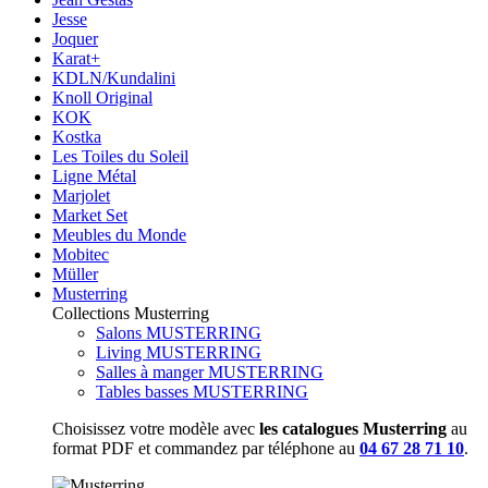
Jesse
Joquer
Karat+
KDLN/Kundalini
Knoll Original
KOK
Kostka
Les Toiles du Soleil
Ligne Métal
Marjolet
Market Set
Meubles du Monde
Mobitec
Müller
Musterring
Collections Musterring
Salons MUSTERRING
Living MUSTERRING
Salles à manger MUSTERRING
Tables basses MUSTERRING
Choisissez votre modèle avec
les catalogues Musterring
au
format PDF et commandez par téléphone au
04 67 28 71 10
.