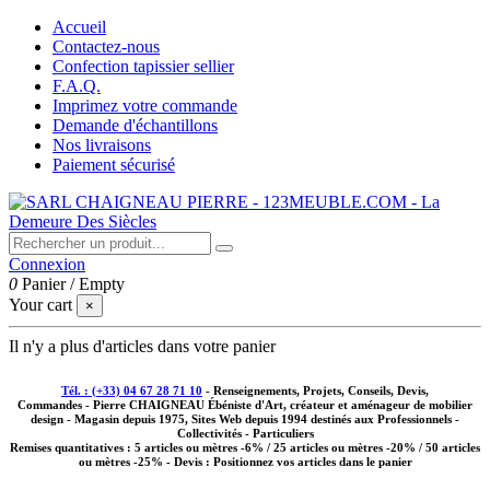
Accueil
Contactez-nous
Confection tapissier sellier
F.A.Q.
Imprimez votre commande
Demande d'échantillons
Nos livraisons
Paiement sécurisé
Connexion
0
Panier
/
Empty
Your cart
×
Il n'y a plus d'articles dans votre panier
Tél. : (+33) 04 67 28 71 10
- Renseignements, Projets, Conseils, Devis,
Commandes - Pierre CHAIGNEAU Ébéniste d'Art, créateur et aménageur de mobilier
design - Magasin depuis 1975, Sites Web depuis 1994 destinés aux
Professionnels -
Collectivités - Particuliers
Remises quantitatives :
5 articles ou mètres -6% / 25 articles ou mètres -20% / 50 articles
ou mètres -25%
- Devis : Positionnez vos articles dans le panier