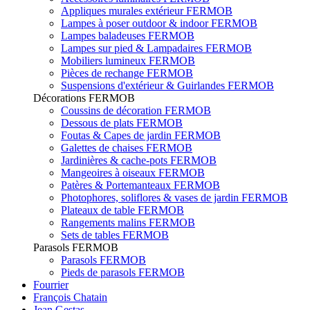
Appliques murales extérieur FERMOB
Lampes à poser outdoor & indoor FERMOB
Lampes baladeuses FERMOB
Lampes sur pied & Lampadaires FERMOB
Mobiliers lumineux FERMOB
Pièces de rechange FERMOB
Suspensions d'extérieur & Guirlandes FERMOB
Décorations FERMOB
Coussins de décoration FERMOB
Dessous de plats FERMOB
Foutas & Capes de jardin FERMOB
Galettes de chaises FERMOB
Jardinières & cache-pots FERMOB
Mangeoires à oiseaux FERMOB
Patères & Portemanteaux FERMOB
Photophores, soliflores & vases de jardin FERMOB
Plateaux de table FERMOB
Rangements malins FERMOB
Sets de tables FERMOB
Parasols FERMOB
Parasols FERMOB
Pieds de parasols FERMOB
Fourrier
François Chatain
Jean Gestas