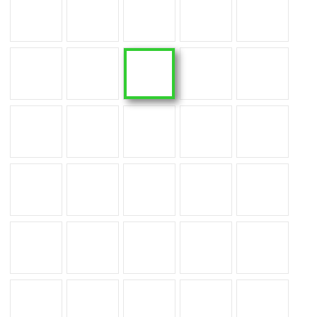
Nilium
Sasea
Trilium
Soke
Sirius
Zenith
Grafite
Avorio
Marmorio
Sabbia
Nebbia
Ceppo
Grigio
Aura
Entzo
Laurent
Natura XGLOSS brillant
Opera
Rem
Uyuni
Daze
Morpheus
Neural
Somnia
Reverie