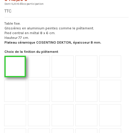
Dont 5,20 € d'éco-participation
TTC
Table fixe.
Glissières en aluminium peintes comme le piétement.
Pied central en métal 8 x 6 cm.
Hauteur 77 cm.
Plateau céramique COSENTINO DEKTON, épaisseur 8 mm.
Choix de la finition du piètement
F02
F03
F05
F08
F01
F09
F14
F15
F18
F19
F21
F22
F23
F24
F34
F35
F36
F40
F41
F42