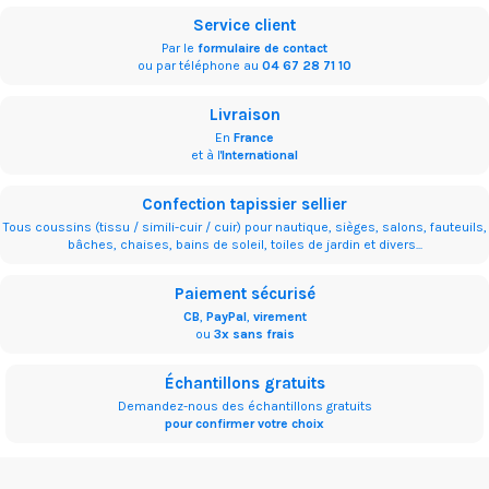
Service client
Par le
formulaire de contact
ou par téléphone au
04 67 28 71 10
Livraison
En
France
et à l'
International
Confection tapissier sellier
Tous coussins (tissu / simili-cuir / cuir) pour nautique, sièges, salons, fauteuils,
bâches, chaises, bains de soleil, toiles de jardin et divers...
Paiement sécurisé
CB
,
PayPal
,
virement
ou
3x sans frais
Échantillons gratuits
Demandez-nous des échantillons gratuits
pour confirmer votre choix