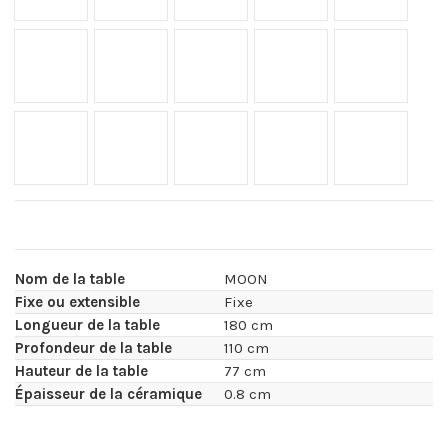
Arga XGLOSS brillant
Bergen XGLOSS brillant
Helena XGLOSS brillant
Halo XGLOSS brillant
Khalo XGLOSS 
Olimpo XGLOSS brillant
Taga XGLOSS brillant
Awake XGLOSS brillant
Trance XGLOSS brillant
Vigil XGLOSS b
Nom de la table
MOON
Fixe ou extensible
Fixe
Longueur de la table
180 cm
Profondeur de la table
110 cm
Hauteur de la table
77 cm
Épaisseur de la céramique
0.8 cm