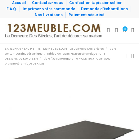
Accueil
Contactez-nous
Confection tapissier sellier
F.A.Q.
Imprimez votre commande
Demande d'échantillons
Nos livraisons
Paiement sécurisé
0
SARL CHAIGNEAU PIERRE - 123MEUBLE.COM - La Demeure Des Siècles
Table
contemporaine céramique
Tables de repas FIXE en céramique PURE
DESIGNS by KUYDISEÑ
Table fixe contemporaine MOON 180 x 110 cm avec
plateau céramique DEKTON