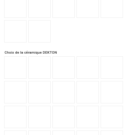
F43
F44
Choix de la céramique DEKTON
Aeris
Argentium
Albarium
Bromo
Domoos
Danae
Eter
Fossil
Kelya
Kovik
Keon
Kreta
Kairos
Kira
Laos
Marina
Lunar
Moone
Micron
Nacre