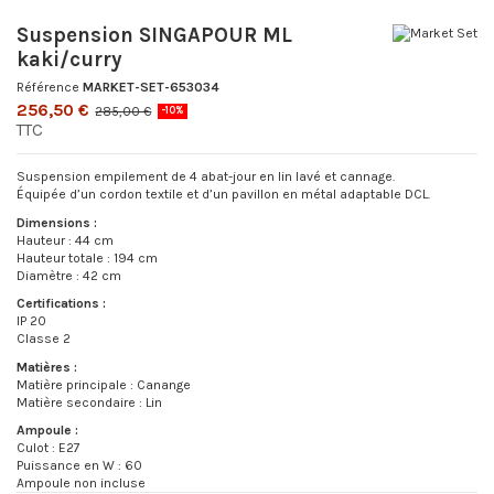
Suspension SINGAPOUR ML
kaki/curry
Référence
MARKET-SET-653034
256,50 €
285,00 €
-10%
TTC
Suspension empilement de 4 abat-jour en lin lavé et cannage.
Équipée d’un cordon textile et d’un pavillon en métal adaptable DCL.
Dimensions :
Hauteur : 44 cm
Hauteur totale : 194 cm
Diamètre : 42 cm
Certifications :
IP 20
Classe 2
Matières :
Matière principale : Canange
Matière secondaire : Lin
Ampoule :
Culot : E27
Puissance en W : 60
Ampoule non incluse