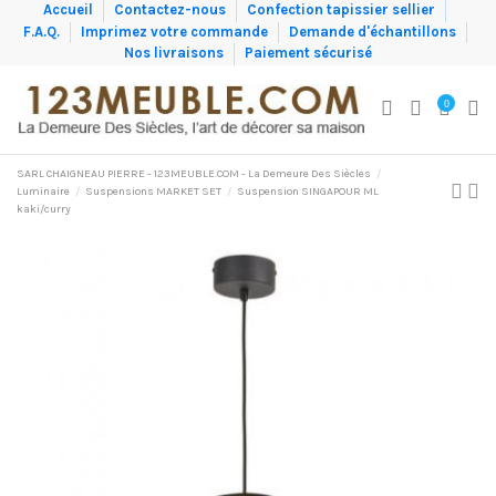
Accueil
Contactez-nous
Confection tapissier sellier
F.A.Q.
Imprimez votre commande
Demande d'échantillons
Nos livraisons
Paiement sécurisé
0
SARL CHAIGNEAU PIERRE - 123MEUBLE.COM - La Demeure Des Siècles
Luminaire
Suspensions MARKET SET
Suspension SINGAPOUR ML
kaki/curry