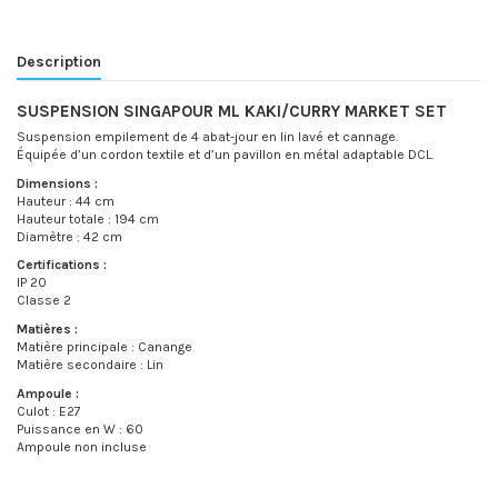
Description
SUSPENSION SINGAPOUR ML KAKI/CURRY MARKET SET
Suspension empilement de 4 abat-jour en lin lavé et cannage.
Équipée d’un cordon textile et d’un pavillon en métal adaptable DCL.
Dimensions :
Hauteur : 44 cm
Hauteur totale : 194 cm
Diamètre : 42 cm
Certifications :
IP 20
Classe 2
Matières :
Matière principale : Canange
Matière secondaire : Lin
Ampoule :
Culot : E27
Puissance en W : 60
Ampoule non incluse