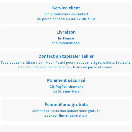
Service client
Par le
formulaire de contact
ou par téléphone au
04 67 28 71 10
Livraison
En
France
et à l'
International
Confection tapissier sellier
Tous coussins (tissu / simili-cuir / cuir) pour nautique, sièges, salons, fauteuils,
bâches, chaises, bains de soleil, toiles de jardin et divers...
Paiement sécurisé
CB
,
PayPal
,
virement
ou
3x sans frais
Échantillons gratuits
Demandez-nous des échantillons gratuits
pour confirmer votre choix