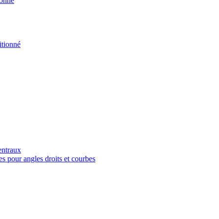
ionné
tionné
entraux
es pour angles droits et courbes