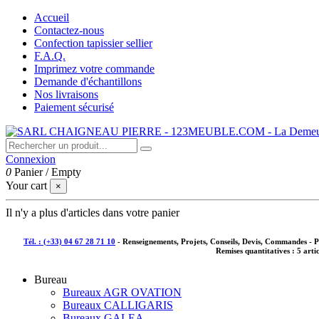
Accueil
Contactez-nous
Confection tapissier sellier
F.A.Q.
Imprimez votre commande
Demande d'échantillons
Nos livraisons
Paiement sécurisé
Connexion
0
Panier
/
Empty
Your cart
×
Il n'y a plus d'articles dans votre panier
Tél. : (+33) 04 67 28 71 10
- Renseignements, Projets, Conseils, Devis, Commandes - 
Remises quantitatives :
5 arti
Bureau
Bureaux AGR OVATION
Bureaux CALLIGARIS
Bureaux GALEA