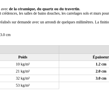
e avec
de la céramique, du quartz ou du travertin
.
 et crédences, les salles de bains douches, les carrelages sols et murs pou
réalisés sur demande avec un arrondi de quelques millimètres. La finition
 3.0 cm
Poids
Épaisseur
10 kg/m²
1.2 cm
21 kg/m²
2.0 cm
32 kg/m²
3.0 cm
53 kg/m²