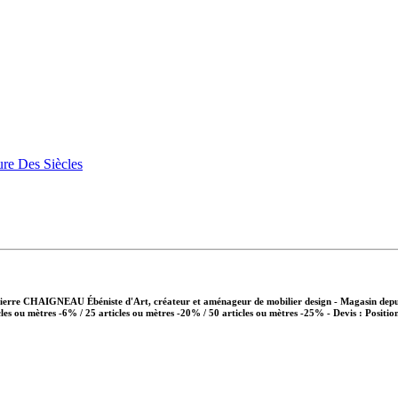
Pierre CHAIGNEAU Ébéniste d'Art, créateur et aménageur de mobilier design - Magasin depui
cles ou mètres -6% / 25 articles ou mètres -20% / 50 articles ou mètres -25%
- Devis : Positio