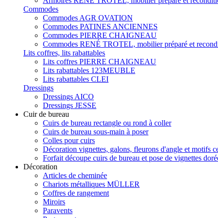
Armoires RENÉ TROTEL, mobilier préparé et recondit
Commodes
Commodes AGR OVATION
Commodes PATINES ANCIENNES
Commodes PIERRE CHAIGNEAU
Commodes RENÉ TROTEL, mobilier préparé et recondi
Lits coffres, lits rabattables
Lits coffres PIERRE CHAIGNEAU
Lits rabattables 123MEUBLE
Lits rabattables CLEI
Dressings
Dressings AICO
Dressings JESSE
Cuir de bureau
Cuirs de bureau rectangle ou rond à coller
Cuirs de bureau sous-main à poser
Colles pour cuirs
Décoration vignettes, galons, fleurons d'angle et motifs c
Forfait découpe cuirs de bureau et pose de vignettes doré
Décoration
Articles de cheminée
Chariots métalliques MÜLLER
Coffres de rangement
Miroirs
Paravents