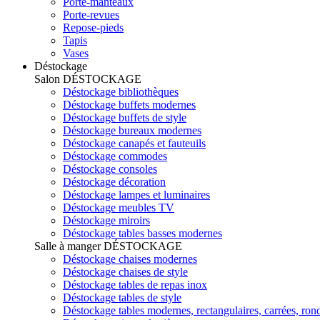
Porte-manteaux
Porte-revues
Repose-pieds
Tapis
Vases
Déstockage
Salon
DÉSTOCKAGE
Déstockage bibliothèques
Déstockage buffets modernes
Déstockage buffets de style
Déstockage bureaux modernes
Déstockage canapés et fauteuils
Déstockage commodes
Déstockage consoles
Déstockage décoration
Déstockage lampes et luminaires
Déstockage meubles TV
Déstockage miroirs
Déstockage tables basses modernes
Salle à manger
DÉSTOCKAGE
Déstockage chaises modernes
Déstockage chaises de style
Déstockage tables de repas inox
Déstockage tables de style
Déstockage tables modernes, rectangulaires, carrées, ron