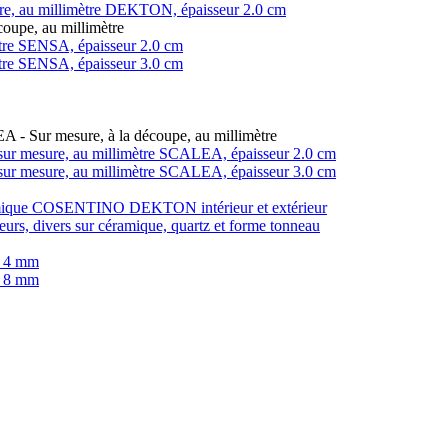
ure, au millimètre DEKTON, épaisseur 2.0 cm
coupe, au millimètre
imètre SENSA, épaisseur 2.0 cm
imètre SENSA, épaisseur 3.0 cm
LEA - Sur mesure, à la découpe, au millimètre
in, sur mesure, au millimètre SCALEA, épaisseur 2.0 cm
in, sur mesure, au millimètre SCALEA, épaisseur 3.0 cm
éramique COSENTINO DEKTON intérieur et extérieur
teurs, divers sur céramique, quartz et forme tonneau
r 4 mm
r 8 mm