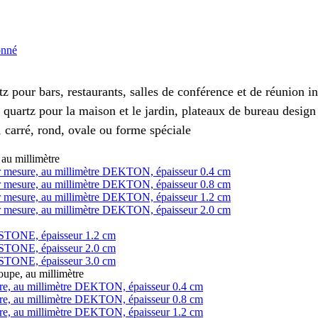
onné
z pour bars, restaurants, salles de conférence et de réunion 
 quartz pour la maison et le jardin, plateaux de bureau design
 carré, rond, ovale ou forme spéciale
au millimètre
 sur mesure, au millimètre DEKTON, épaisseur 0.4 cm
 sur mesure, au millimètre DEKTON, épaisseur 0.8 cm
 sur mesure, au millimètre DEKTON, épaisseur 1.2 cm
 sur mesure, au millimètre DEKTON, épaisseur 2.0 cm
LESTONE, épaisseur 1.2 cm
LESTONE, épaisseur 2.0 cm
LESTONE, épaisseur 3.0 cm
pe, au millimètre
ure, au millimètre DEKTON, épaisseur 0.4 cm
ure, au millimètre DEKTON, épaisseur 0.8 cm
ure, au millimètre DEKTON, épaisseur 1.2 cm