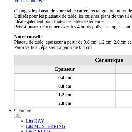
Voir les photos
Changez le plateau de votre table carrée, rectangulaire ou rond
Utilisés pour les plateaux de table, les cuisines plans de travail
Idéal également pour toutes les tables extérieures.
Prêt à poser :
Façonnée avec les 4 bords polis, les angles sont 
Notre conseil :
Plateau de table, épaisseur à partir de 0.8 cm, 1.2 cm, 2.0 cm et
Paroi vertical, épaisseur à partir de 0.4 cm
Céramique
Épaisseur
0.4 cm
0.8 cm
1.2 cm
2.0 cm
Chambre
Lits
Lits HAY
Lits MUSTERRING
Lits NELLO