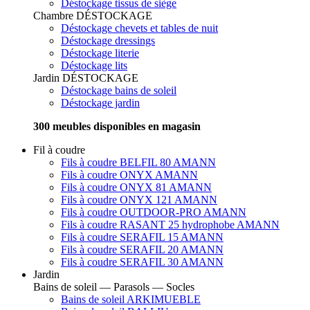
Déstockage tissus de siège
Chambre
DÉSTOCKAGE
Déstockage chevets et tables de nuit
Déstockage dressings
Déstockage literie
Déstockage lits
Jardin
DÉSTOCKAGE
Déstockage bains de soleil
Déstockage jardin
300 meubles disponibles en magasin
Fil à coudre
Fils à coudre BELFIL 80 AMANN
Fils à coudre ONYX AMANN
Fils à coudre ONYX 81 AMANN
Fils à coudre ONYX 121 AMANN
Fils à coudre OUTDOOR-PRO AMANN
Fils à coudre RASANT 25 hydrophobe AMANN
Fils à coudre SERAFIL 15 AMANN
Fils à coudre SERAFIL 20 AMANN
Fils à coudre SERAFIL 30 AMANN
Jardin
Bains de soleil — Parasols — Socles
Bains de soleil ARKIMUEBLE