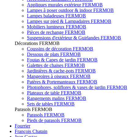
Appliques murales extérieur FERMOB
Lampes à poser outdoor & indoor FERMOB
Lampes baladeuses FERMOB
Lampes sur pied & Lampadaires FERMOB
Mobiliers lumineux FERMOB
Pièces de rechange FERMOB
Suspensions d'extérieur & Guirlandes FERMOB
Décorations FERMOB
Coussins de décoration FERMOB
Dessous de plats FERMOB
Foutas & Capes de jardin FERMOB
Galettes de chaises FERMOB
Jardinières & cache-pots FERMOB
Mangeoires à oiseaux FERMOB
Patères & Portemanteaux FERMOB
Photophores, soliflores & vases de jardin FERMOB
Plateaux de table FERMOB
Rangements malins FERMOB
Sets de tables FERMOB
Parasols FERMOB
Parasols FERMOB
Pieds de parasols FERMOB
Fourrier
François Chatain
Jean Gestas