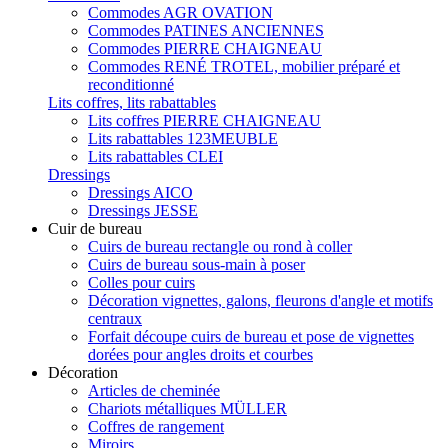
Commodes AGR OVATION
Commodes PATINES ANCIENNES
Commodes PIERRE CHAIGNEAU
Commodes RENÉ TROTEL, mobilier préparé et
reconditionné
Lits coffres, lits rabattables
Lits coffres PIERRE CHAIGNEAU
Lits rabattables 123MEUBLE
Lits rabattables CLEI
Dressings
Dressings AICO
Dressings JESSE
Cuir de bureau
Cuirs de bureau rectangle ou rond à coller
Cuirs de bureau sous-main à poser
Colles pour cuirs
Décoration vignettes, galons, fleurons d'angle et motifs
centraux
Forfait découpe cuirs de bureau et pose de vignettes
dorées pour angles droits et courbes
Décoration
Articles de cheminée
Chariots métalliques MÜLLER
Coffres de rangement
Miroirs