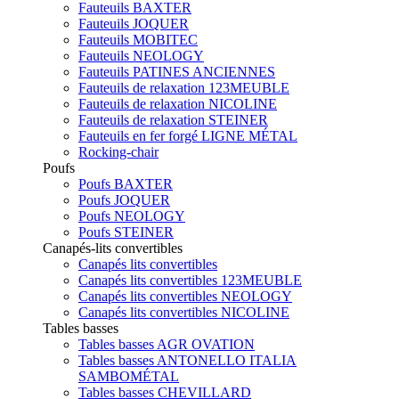
Fauteuils BAXTER
Fauteuils JOQUER
Fauteuils MOBITEC
Fauteuils NEOLOGY
Fauteuils PATINES ANCIENNES
Fauteuils de relaxation 123MEUBLE
Fauteuils de relaxation NICOLINE
Fauteuils de relaxation STEINER
Fauteuils en fer forgé LIGNE MÉTAL
Rocking-chair
Poufs
Poufs BAXTER
Poufs JOQUER
Poufs NEOLOGY
Poufs STEINER
Canapés-lits convertibles
Canapés lits convertibles
Canapés lits convertibles 123MEUBLE
Canapés lits convertibles NEOLOGY
Canapés lits convertibles NICOLINE
Tables basses
Tables basses AGR OVATION
Tables basses ANTONELLO ITALIA
SAMBOMÉTAL
Tables basses CHEVILLARD