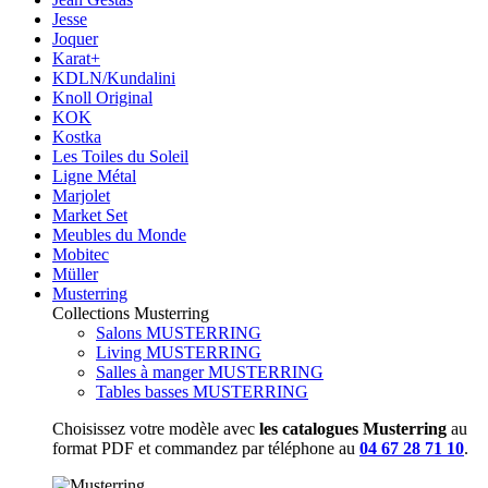
Jesse
Joquer
Karat+
KDLN/Kundalini
Knoll Original
KOK
Kostka
Les Toiles du Soleil
Ligne Métal
Marjolet
Market Set
Meubles du Monde
Mobitec
Müller
Musterring
Collections Musterring
Salons MUSTERRING
Living MUSTERRING
Salles à manger MUSTERRING
Tables basses MUSTERRING
Choisissez votre modèle avec
les catalogues Musterring
au
format PDF et commandez par téléphone au
04 67 28 71 10
.