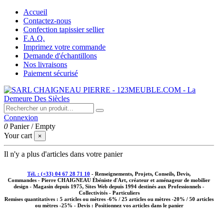
Accueil
Contactez-nous
Confection tapissier sellier
F.A.Q.
Imprimez votre commande
Demande d'échantillons
Nos livraisons
Paiement sécurisé
Connexion
0
Panier
/
Empty
Your cart
×
Il n'y a plus d'articles dans votre panier
Tél. : (+33) 04 67 28 71 10
- Renseignements, Projets, Conseils, Devis,
Commandes - Pierre CHAIGNEAU Ébéniste d'Art, créateur et aménageur de mobilier
design - Magasin depuis 1975, Sites Web depuis 1994 destinés aux
Professionnels -
Collectivités - Particuliers
Remises quantitatives :
5 articles ou mètres -6% / 25 articles ou mètres -20% / 50 articles
ou mètres -25%
- Devis : Positionnez vos articles dans le panier