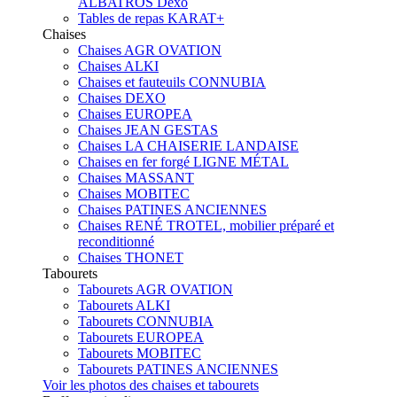
ALBATROS Dexo
Tables de repas KARAT+
Chaises
Chaises AGR OVATION
Chaises ALKI
Chaises et fauteuils CONNUBIA
Chaises DEXO
Chaises EUROPEA
Chaises JEAN GESTAS
Chaises LA CHAISERIE LANDAISE
Chaises en fer forgé LIGNE MÉTAL
Chaises MASSANT
Chaises MOBITEC
Chaises PATINES ANCIENNES
Chaises RENÉ TROTEL, mobilier préparé et
reconditionné
Chaises THONET
Tabourets
Tabourets AGR OVATION
Tabourets ALKI
Tabourets CONNUBIA
Tabourets EUROPEA
Tabourets MOBITEC
Tabourets PATINES ANCIENNES
Voir les photos des chaises et tabourets