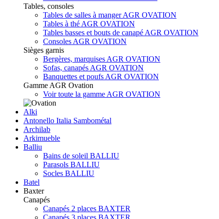
Tables, consoles
Tables de salles à manger AGR OVATION
Tables à thé AGR OVATION
Tables basses et bouts de canapé AGR OVATION
Consoles AGR OVATION
Sièges garnis
Bergères, marquises AGR OVATION
Sofas, canapés AGR OVATION
Banquettes et poufs AGR OVATION
Gamme AGR Ovation
Voir toute la gamme AGR OVATION
Alki
Antonello Italia Sambométal
Archilab
Arkimueble
Balliu
Bains de soleil BALLIU
Parasols BALLIU
Socles BALLIU
Batel
Baxter
Canapés
Canapés 2 places BAXTER
Canapés 3 places BAXTER