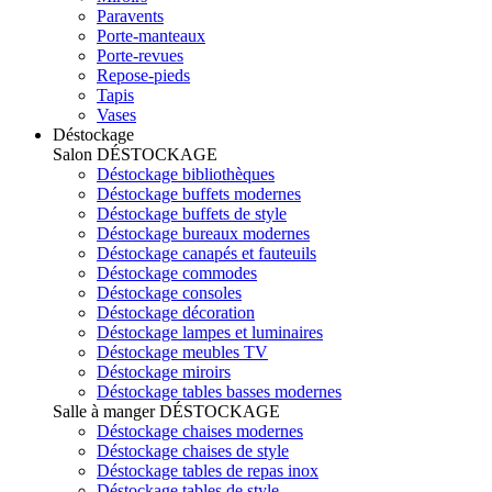
Paravents
Porte-manteaux
Porte-revues
Repose-pieds
Tapis
Vases
Déstockage
Salon
DÉSTOCKAGE
Déstockage bibliothèques
Déstockage buffets modernes
Déstockage buffets de style
Déstockage bureaux modernes
Déstockage canapés et fauteuils
Déstockage commodes
Déstockage consoles
Déstockage décoration
Déstockage lampes et luminaires
Déstockage meubles TV
Déstockage miroirs
Déstockage tables basses modernes
Salle à manger
DÉSTOCKAGE
Déstockage chaises modernes
Déstockage chaises de style
Déstockage tables de repas inox
Déstockage tables de style