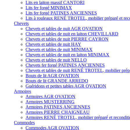
Lits en laiton massif CANTORI
Lits fer forgé MINIMAX
Lits fer forgé PATINES ANCIENNES
Lits à rouleaux RENÉ TROTEL, mobilier préparé et rec
Chevets
Chevets et tables de nuit AGR OVATION
Chevets et tables de nuit en laiton CHEVILLARD
Chevets et tables de nuit PIERRE CAYRON
Chevets et tables de nuit HAY
Chevets et tables de nuit MINIMAX
Chevets et tables de nuit en laiton MINIMAX
Chevets et tables de nuit NELLO
Chevets fer forgé PATINES ANCIENNES
Chevets et tables de nuit RENÉ TROTEL, mobilier prépa
Bouts de lit AGR OVATION
Bouts de lit GRANDE ARREDO
Guéridons et petites tables AGR OVATION
Armoires
Armoires AGR OVATION
Armoires MUSTERRING
Armoires PATINES ANCIENNES
Armoires PIERRE CHAIGNEAU
Armoires RENÉ TROTEL, mobilier préparé et recondit
Commodes
Commodes AGR OVATION