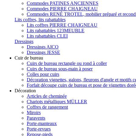
Commodes PATINES ANCIENNES
Commodes PIERRE CHAIGNEAU
Commodes RENÉ TROTEL, mobilier préparé et recondi
Lits coffres, lits rabattables
Lits coffres PIERRE CHAIGNEAU
Lits rabattables 123MEUBLE
Lits rabattables CLEI
Dressings
Dressings AICO
Dressings JESSE
Cuir de bureau
Cuirs de bureau rectangle ou rond à coller
Cuirs de bureau sous-main à poser
Colles pour cuirs
Décoration vignettes, galons, fleurons d'angle et motifs c
Forfait découpe cuirs de bureau et pose de vignettes doré
Décoration
Articles de cheminée
Chariots métalliques MÜLLER
Coffres de rangement
Miroirs
Paravents
Porte-manteaux
Porte-revues
Repose-pieds