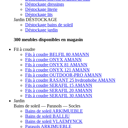
Déstockage dressings
Déstockage literie
Déstockage lits
Jardin
DÉSTOCKAGE
Déstockage bains de soleil
Déstockage jardin
300 meubles disponibles en magasin
Fil à coudre
Fils à coudre BELFIL 80 AMANN
Fils à coudre ONYX AMANN
Fils à coudre ONYX 81 AMANN
Fils à coudre ONYX 121 AMANN
Fils à coudre OUTDOOR-PRO AMANN
Fils à coudre RASANT 25 hydrophobe AMANN
Fils à coudre SERAFIL 15 AMANN
Fils à coudre SERAFIL 20 AMANN
Fils à coudre SERAFIL 30 AMANN
Jardin
Bains de soleil — Parasols — Socles
Bains de soleil ARKIMUEBLE
Bains de soleil BALLIU
Bains de soleil VLAEMYNCK
Parasols ARKIMUEBLE