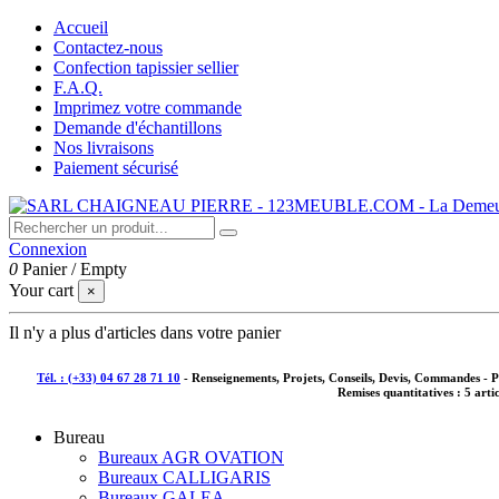
Accueil
Contactez-nous
Confection tapissier sellier
F.A.Q.
Imprimez votre commande
Demande d'échantillons
Nos livraisons
Paiement sécurisé
Connexion
0
Panier
/
Empty
Your cart
×
Il n'y a plus d'articles dans votre panier
Tél. : (+33) 04 67 28 71 10
- Renseignements, Projets, Conseils, Devis, Commandes - 
Remises quantitatives :
5 arti
Bureau
Bureaux AGR OVATION
Bureaux CALLIGARIS
Bureaux GALEA