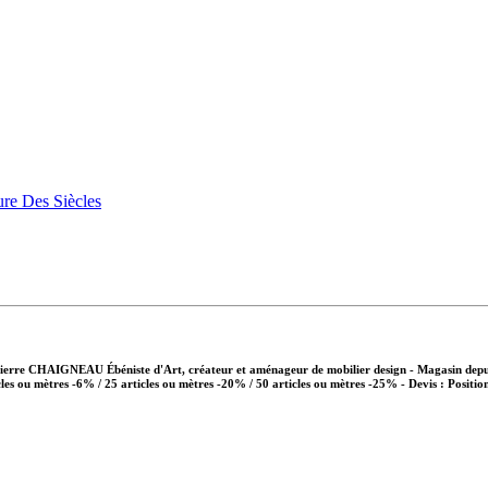
Pierre CHAIGNEAU Ébéniste d'Art, créateur et aménageur de mobilier design - Magasin depui
cles ou mètres -6% / 25 articles ou mètres -20% / 50 articles ou mètres -25%
- Devis : Positio