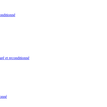
onditionné
ré et reconditionné
ionné