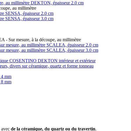
ure, au millimètre DEKTON, épaisseur 2.0 cm
coupe, au millimètre
imètre SENSA, épaisseur 2.0 cm
imètre SENSA, épaisseur 3.0 cm
LEA - Sur mesure, à la découpe, au millimètre
in, sur mesure, au millimètre SCALEA, épaisseur 2.0 cm
in, sur mesure, au millimètre SCALEA, épaisseur 3.0 cm
éramique COSENTINO DEKTON intérieur et extérieur
teurs, divers sur céramique, quartz et forme tonneau
r 4 mm
r 8 mm
e avec
de la céramique, du quartz ou du travertin
.