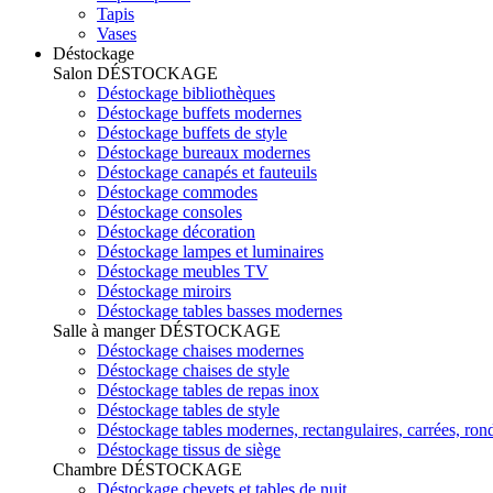
Tapis
Vases
Déstockage
Salon
DÉSTOCKAGE
Déstockage bibliothèques
Déstockage buffets modernes
Déstockage buffets de style
Déstockage bureaux modernes
Déstockage canapés et fauteuils
Déstockage commodes
Déstockage consoles
Déstockage décoration
Déstockage lampes et luminaires
Déstockage meubles TV
Déstockage miroirs
Déstockage tables basses modernes
Salle à manger
DÉSTOCKAGE
Déstockage chaises modernes
Déstockage chaises de style
Déstockage tables de repas inox
Déstockage tables de style
Déstockage tables modernes, rectangulaires, carrées, ron
Déstockage tissus de siège
Chambre
DÉSTOCKAGE
Déstockage chevets et tables de nuit