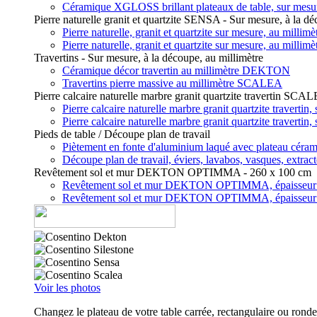
Céramique XGLOSS brillant plateaux de table, sur mes
Pierre naturelle granit et quartzite SENSA - Sur mesure, à la dé
Pierre naturelle, granit et quartzite sur mesure, au mill
Pierre naturelle, granit et quartzite sur mesure, au mill
Travertins - Sur mesure, à la découpe, au millimètre
Céramique décor travertin au millimètre DEKTON
Travertins pierre massive au millimètre SCALEA
Pierre calcaire naturelle marbre granit quartzite travertin SCA
Pierre calcaire naturelle marbre granit quartzite travert
Pierre calcaire naturelle marbre granit quartzite travert
Pieds de table / Découpe plan de travail
Piètement en fonte d'aluminium laqué avec plateau c
Découpe plan de travail, éviers, lavabos, vasques, extrac
Revêtement sol et mur DEKTON OPTIMMA - 260 x 100 cm
Revêtement sol et mur DEKTON OPTIMMA, épaisseu
Revêtement sol et mur DEKTON OPTIMMA, épaisseu
Voir les photos
Changez le plateau de votre table carrée, rectangulaire ou rond