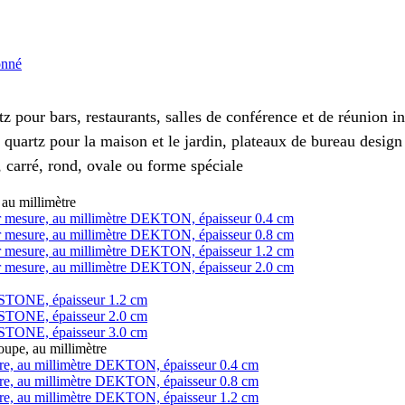
onné
z pour bars, restaurants, salles de conférence et de réunion 
 quartz pour la maison et le jardin, plateaux de bureau design
 carré, rond, ovale ou forme spéciale
au millimètre
 sur mesure, au millimètre DEKTON, épaisseur 0.4 cm
 sur mesure, au millimètre DEKTON, épaisseur 0.8 cm
 sur mesure, au millimètre DEKTON, épaisseur 1.2 cm
 sur mesure, au millimètre DEKTON, épaisseur 2.0 cm
LESTONE, épaisseur 1.2 cm
LESTONE, épaisseur 2.0 cm
LESTONE, épaisseur 3.0 cm
pe, au millimètre
ure, au millimètre DEKTON, épaisseur 0.4 cm
ure, au millimètre DEKTON, épaisseur 0.8 cm
ure, au millimètre DEKTON, épaisseur 1.2 cm