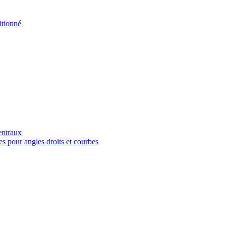
tionné
entraux
es pour angles droits et courbes