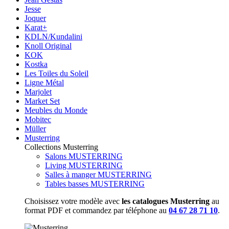
Jesse
Joquer
Karat+
KDLN/Kundalini
Knoll Original
KOK
Kostka
Les Toiles du Soleil
Ligne Métal
Marjolet
Market Set
Meubles du Monde
Mobitec
Müller
Musterring
Collections Musterring
Salons MUSTERRING
Living MUSTERRING
Salles à manger MUSTERRING
Tables basses MUSTERRING
Choisissez votre modèle avec
les catalogues Musterring
au
format PDF et commandez par téléphone au
04 67 28 71 10
.