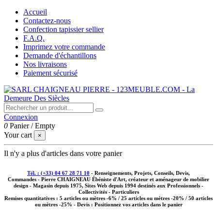
Accueil
Contactez-nous
Confection tapissier sellier
F.A.Q.
Imprimez votre commande
Demande d'échantillons
Nos livraisons
Paiement sécurisé
Connexion
0
Panier
/
Empty
Your cart
×
Il n'y a plus d'articles dans votre panier
Tél. : (+33) 04 67 28 71 10
- Renseignements, Projets, Conseils, Devis,
Commandes - Pierre CHAIGNEAU Ébéniste d'Art, créateur et aménageur de mobilier
design - Magasin depuis 1975, Sites Web depuis 1994 destinés aux
Professionnels -
Collectivités - Particuliers
Remises quantitatives :
5 articles ou mètres -6% / 25 articles ou mètres -20% / 50 articles
ou mètres -25%
- Devis : Positionnez vos articles dans le panier