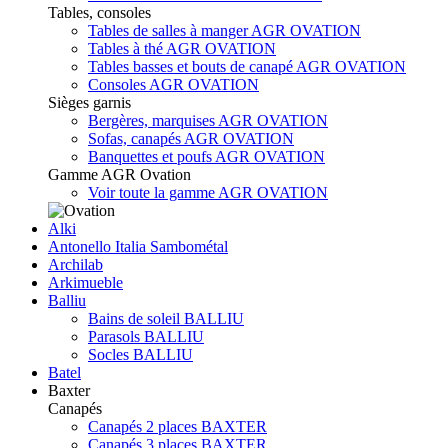
Tables, consoles
Tables de salles à manger AGR OVATION
Tables à thé AGR OVATION
Tables basses et bouts de canapé AGR OVATION
Consoles AGR OVATION
Sièges garnis
Bergères, marquises AGR OVATION
Sofas, canapés AGR OVATION
Banquettes et poufs AGR OVATION
Gamme AGR Ovation
Voir toute la gamme AGR OVATION
Alki
Antonello Italia Sambométal
Archilab
Arkimueble
Balliu
Bains de soleil BALLIU
Parasols BALLIU
Socles BALLIU
Batel
Baxter
Canapés
Canapés 2 places BAXTER
Canapés 3 places BAXTER