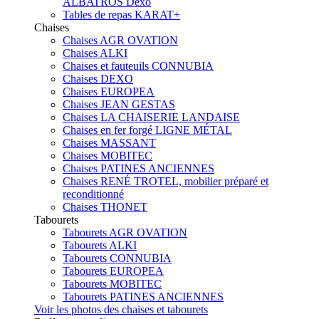
ALBATROS Dexo
Tables de repas KARAT+
Chaises
Chaises AGR OVATION
Chaises ALKI
Chaises et fauteuils CONNUBIA
Chaises DEXO
Chaises EUROPEA
Chaises JEAN GESTAS
Chaises LA CHAISERIE LANDAISE
Chaises en fer forgé LIGNE MÉTAL
Chaises MASSANT
Chaises MOBITEC
Chaises PATINES ANCIENNES
Chaises RENÉ TROTEL, mobilier préparé et
reconditionné
Chaises THONET
Tabourets
Tabourets AGR OVATION
Tabourets ALKI
Tabourets CONNUBIA
Tabourets EUROPEA
Tabourets MOBITEC
Tabourets PATINES ANCIENNES
Voir les photos des chaises et tabourets