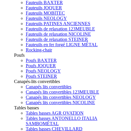
Fauteuils BAXTER
Fauteuils JOQUER
Fauteuils MOBITEC
Fauteuils NEOLOGY
Fauteuils PATINES ANCIENNES
Fauteuils de relaxation 123MEUBLE
Fauteuils de relaxation NICOLINE
Fauteuils de relaxation STEINER
Fauteuils en fer forgé LIGNE MÉTAL
Rocking-chair
Poufs
Poufs BAXTER
Poufs JOQUER
Poufs NEOLOGY
Poufs STEINER
Canapés-lits convertibles
Canapés lits convertibles
Canapés lits convertibles 123MEUBLE
Canapés lits convertibles NEOLOGY
Canapés lits convertibles NICOLINE
Tables basses
Tables basses AGR OVATION
Tables basses ANTONELLO ITALIA
SAMBOMÉTAL
Tables basses CHEVILLARD