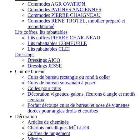
Commodes AGR OVATION
Commodes PATINES ANCIENNES
Commodes PIERRE CHAIGNEAU
Commodes RENÉ TROTEL, mobilier préparé et
reconditionné
Lits coffres, lits rabattables
Lits coffres PIERRE CHAIGNEAU
Lits rabattables 123MEUBLE
Lits rabattables CLEI
Dressings
Dressings AICO
Dressings JESSE
Cuir de bureau
Cuirs de bureau rectangle ou rond à coller
Cuirs de bureau sous-main à poser
Colles pour cuirs
Décoration vignettes, galons, fleurons d'angle et motifs
centraux
Forfait découpe cuirs de bureau et pose de vignettes
dorées pour angles droits et courbes
Décoration
Articles de cheminée
Chariots métalliques MÜLLER
Coffres de rangement
Miroirs