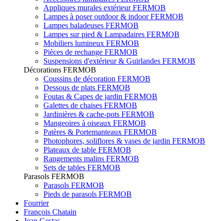
Appliques murales extérieur FERMOB
Lampes à poser outdoor & indoor FERMOB
Lampes baladeuses FERMOB
Lampes sur pied & Lampadaires FERMOB
Mobiliers lumineux FERMOB
Pièces de rechange FERMOB
Suspensions d'extérieur & Guirlandes FERMOB
Décorations FERMOB
Coussins de décoration FERMOB
Dessous de plats FERMOB
Foutas & Capes de jardin FERMOB
Galettes de chaises FERMOB
Jardinières & cache-pots FERMOB
Mangeoires à oiseaux FERMOB
Patères & Portemanteaux FERMOB
Photophores, soliflores & vases de jardin FERMOB
Plateaux de table FERMOB
Rangements malins FERMOB
Sets de tables FERMOB
Parasols FERMOB
Parasols FERMOB
Pieds de parasols FERMOB
Fourrier
François Chatain
Jean Gestas