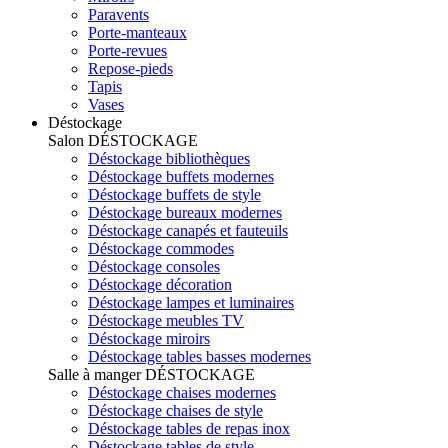
Paravents
Porte-manteaux
Porte-revues
Repose-pieds
Tapis
Vases
Déstockage
Salon
DÉSTOCKAGE
Déstockage bibliothèques
Déstockage buffets modernes
Déstockage buffets de style
Déstockage bureaux modernes
Déstockage canapés et fauteuils
Déstockage commodes
Déstockage consoles
Déstockage décoration
Déstockage lampes et luminaires
Déstockage meubles TV
Déstockage miroirs
Déstockage tables basses modernes
Salle à manger
DÉSTOCKAGE
Déstockage chaises modernes
Déstockage chaises de style
Déstockage tables de repas inox
Déstockage tables de style