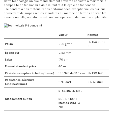
Cette technologie unique mondialement brevetée consiste à maintenir le
composite en tension bi-axiale durant tout le cycle de fabrication.
Elle confère à nos matériaux des performances exceptionnelles qui leur
permettent de surpasser les standards du marché en termes de stabilité
dimensionnelle, résistance mécanique, épaisseur denduction et planéité.
Valeur
Normes
EN ISO 2286-
Poids
650 g/m²
2
Épaisseur
0,53 mm
Laize
170 cm
Format standard pièce
40 ml
Résistance rupture (chaîne/trame)
160/170 daN/ 5 cm
EN ISO 1421
Résistance déchirure
11/13 daN
DIN 53.363
(chaîne/trame)
B-s2,d0
/EN 13501-
1
Classement au feu
B1
/DIN 4102-1
Method 2
/NFPA
701