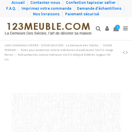
Accueil
Contactez-nous
Confection tapissier sellier
F.A.Q.
Imprimez votre commande
Demande d'échantillons
Nos livraisons
Paiement sécurisé
0
SARL CHAIGNEAU PIERRE - 123MEUBLE.COM - La Demeure Des Siècles
SERGE
FERRARI
Toiles pour protection solaire intérieures et extérieures SOLTIS Serge
Ferrari
Toile protection solaire intérieure SOLTIS OPAQUE B990 B1, largeur 170
cm