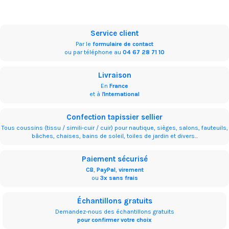
Service client
Par le
formulaire de contact
ou par téléphone au
04 67 28 71 10
Livraison
En
France
et à l'
International
Confection tapissier sellier
Tous coussins (tissu / simili-cuir / cuir) pour nautique, sièges, salons, fauteuils,
bâches, chaises, bains de soleil, toiles de jardin et divers...
Paiement sécurisé
CB
,
PayPal
,
virement
ou
3x sans frais
Échantillons gratuits
Demandez-nous des échantillons gratuits
pour confirmer votre choix