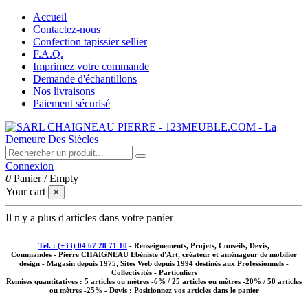
Accueil
Contactez-nous
Confection tapissier sellier
F.A.Q.
Imprimez votre commande
Demande d'échantillons
Nos livraisons
Paiement sécurisé
Connexion
0
Panier
/
Empty
Your cart
×
Il n'y a plus d'articles dans votre panier
Tél. : (+33) 04 67 28 71 10
- Renseignements, Projets, Conseils, Devis,
Commandes - Pierre CHAIGNEAU Ébéniste d'Art, créateur et aménageur de mobilier
design - Magasin depuis 1975, Sites Web depuis 1994 destinés aux
Professionnels -
Collectivités - Particuliers
Remises quantitatives :
5 articles ou mètres -6% / 25 articles ou mètres -20% / 50 articles
ou mètres -25%
- Devis : Positionnez vos articles dans le panier