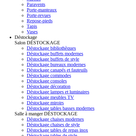
Paravents
Porte-manteaux
Porte-revues
Repose-pieds
Tapis
Vases
Déstockage
Salon
DÉSTOCKAGE
Déstockage bibliothèques
Déstockage buffets modernes
Déstockage buffets de style
Déstockage bureaux modernes
Déstockage canapés et fauteuils
Déstockage commodes
Déstockage consoles
Déstockage décoration
Déstockage lampes et luminaires
Déstockage meubles TV
Déstockage miroirs
Déstockage tables basses modernes
Salle à manger
DÉSTOCKAGE
Déstockage chaises modernes
Déstockage chaises de style
Déstockage tables de repas inox
Déstockage tables de style