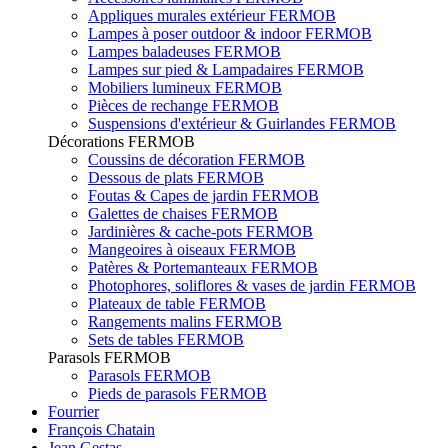
Appliques murales extérieur FERMOB
Lampes à poser outdoor & indoor FERMOB
Lampes baladeuses FERMOB
Lampes sur pied & Lampadaires FERMOB
Mobiliers lumineux FERMOB
Pièces de rechange FERMOB
Suspensions d'extérieur & Guirlandes FERMOB
Décorations FERMOB
Coussins de décoration FERMOB
Dessous de plats FERMOB
Foutas & Capes de jardin FERMOB
Galettes de chaises FERMOB
Jardinières & cache-pots FERMOB
Mangeoires à oiseaux FERMOB
Patères & Portemanteaux FERMOB
Photophores, soliflores & vases de jardin FERMOB
Plateaux de table FERMOB
Rangements malins FERMOB
Sets de tables FERMOB
Parasols FERMOB
Parasols FERMOB
Pieds de parasols FERMOB
Fourrier
François Chatain
Jean Gestas