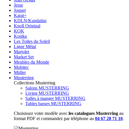
Jesse
Joquer
Karat+
KDLN/Kundalini
Knoll Original
KOK
Kostka
Les Toiles du Soleil
Ligne Métal
Marjolet
Market Set
Meubles du Monde
Mobitec
Müller
Musterring
Collections Musterring
Salons MUSTERRING
Living MUSTERRING
Salles à manger MUSTERRING
Tables basses MUSTERRING
Choisissez votre modèle avec
les catalogues Musterring
au
format PDF et commandez par téléphone au
04 67 28 71 10
.