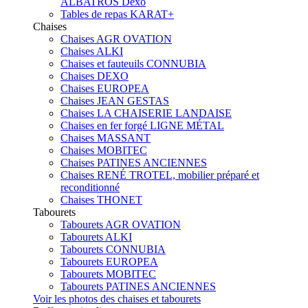
ALBATROS Dexo
Tables de repas KARAT+
Chaises
Chaises AGR OVATION
Chaises ALKI
Chaises et fauteuils CONNUBIA
Chaises DEXO
Chaises EUROPEA
Chaises JEAN GESTAS
Chaises LA CHAISERIE LANDAISE
Chaises en fer forgé LIGNE MÉTAL
Chaises MASSANT
Chaises MOBITEC
Chaises PATINES ANCIENNES
Chaises RENÉ TROTEL, mobilier préparé et
reconditionné
Chaises THONET
Tabourets
Tabourets AGR OVATION
Tabourets ALKI
Tabourets CONNUBIA
Tabourets EUROPEA
Tabourets MOBITEC
Tabourets PATINES ANCIENNES
Voir les photos des chaises et tabourets