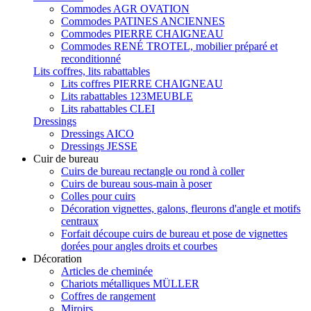
Commodes AGR OVATION
Commodes PATINES ANCIENNES
Commodes PIERRE CHAIGNEAU
Commodes RENÉ TROTEL, mobilier préparé et
reconditionné
Lits coffres, lits rabattables
Lits coffres PIERRE CHAIGNEAU
Lits rabattables 123MEUBLE
Lits rabattables CLEI
Dressings
Dressings AICO
Dressings JESSE
Cuir de bureau
Cuirs de bureau rectangle ou rond à coller
Cuirs de bureau sous-main à poser
Colles pour cuirs
Décoration vignettes, galons, fleurons d'angle et motifs
centraux
Forfait découpe cuirs de bureau et pose de vignettes
dorées pour angles droits et courbes
Décoration
Articles de cheminée
Chariots métalliques MÜLLER
Coffres de rangement
Miroirs