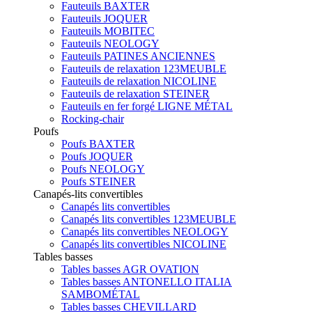
Fauteuils BAXTER
Fauteuils JOQUER
Fauteuils MOBITEC
Fauteuils NEOLOGY
Fauteuils PATINES ANCIENNES
Fauteuils de relaxation 123MEUBLE
Fauteuils de relaxation NICOLINE
Fauteuils de relaxation STEINER
Fauteuils en fer forgé LIGNE MÉTAL
Rocking-chair
Poufs
Poufs BAXTER
Poufs JOQUER
Poufs NEOLOGY
Poufs STEINER
Canapés-lits convertibles
Canapés lits convertibles
Canapés lits convertibles 123MEUBLE
Canapés lits convertibles NEOLOGY
Canapés lits convertibles NICOLINE
Tables basses
Tables basses AGR OVATION
Tables basses ANTONELLO ITALIA
SAMBOMÉTAL
Tables basses CHEVILLARD