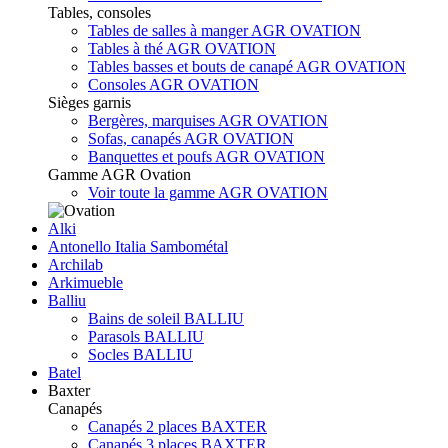
Tables, consoles
Tables de salles à manger AGR OVATION
Tables à thé AGR OVATION
Tables basses et bouts de canapé AGR OVATION
Consoles AGR OVATION
Sièges garnis
Bergères, marquises AGR OVATION
Sofas, canapés AGR OVATION
Banquettes et poufs AGR OVATION
Gamme AGR Ovation
Voir toute la gamme AGR OVATION
Alki
Antonello Italia Sambométal
Archilab
Arkimueble
Balliu
Bains de soleil BALLIU
Parasols BALLIU
Socles BALLIU
Batel
Baxter
Canapés
Canapés 2 places BAXTER
Canapés 3 places BAXTER