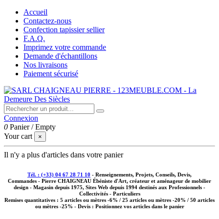
Accueil
Contactez-nous
Confection tapissier sellier
F.A.Q.
Imprimez votre commande
Demande d'échantillons
Nos livraisons
Paiement sécurisé
Connexion
0
Panier
/
Empty
Your cart
×
Il n'y a plus d'articles dans votre panier
Tél. : (+33) 04 67 28 71 10
- Renseignements, Projets, Conseils, Devis,
Commandes - Pierre CHAIGNEAU Ébéniste d'Art, créateur et aménageur de mobilier
design - Magasin depuis 1975, Sites Web depuis 1994 destinés aux
Professionnels -
Collectivités - Particuliers
Remises quantitatives :
5 articles ou mètres -6% / 25 articles ou mètres -20% / 50 articles
ou mètres -25%
- Devis : Positionnez vos articles dans le panier