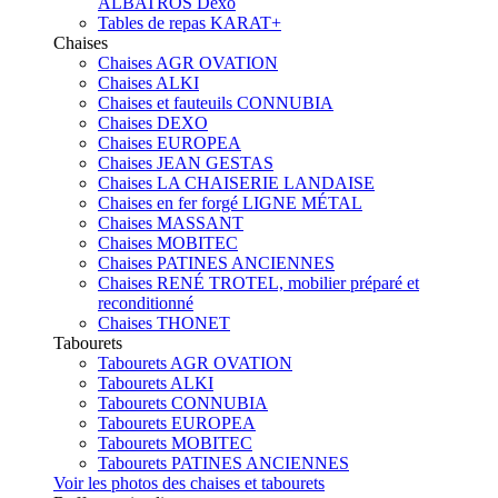
ALBATROS Dexo
Tables de repas KARAT+
Chaises
Chaises AGR OVATION
Chaises ALKI
Chaises et fauteuils CONNUBIA
Chaises DEXO
Chaises EUROPEA
Chaises JEAN GESTAS
Chaises LA CHAISERIE LANDAISE
Chaises en fer forgé LIGNE MÉTAL
Chaises MASSANT
Chaises MOBITEC
Chaises PATINES ANCIENNES
Chaises RENÉ TROTEL, mobilier préparé et
reconditionné
Chaises THONET
Tabourets
Tabourets AGR OVATION
Tabourets ALKI
Tabourets CONNUBIA
Tabourets EUROPEA
Tabourets MOBITEC
Tabourets PATINES ANCIENNES
Voir les photos des chaises et tabourets