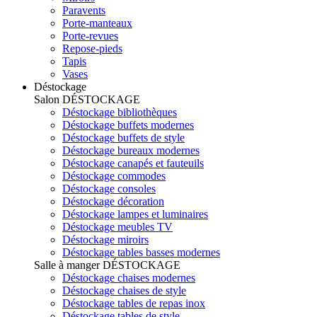
Paravents
Porte-manteaux
Porte-revues
Repose-pieds
Tapis
Vases
Déstockage
Salon
DÉSTOCKAGE
Déstockage bibliothèques
Déstockage buffets modernes
Déstockage buffets de style
Déstockage bureaux modernes
Déstockage canapés et fauteuils
Déstockage commodes
Déstockage consoles
Déstockage décoration
Déstockage lampes et luminaires
Déstockage meubles TV
Déstockage miroirs
Déstockage tables basses modernes
Salle à manger
DÉSTOCKAGE
Déstockage chaises modernes
Déstockage chaises de style
Déstockage tables de repas inox
Déstockage tables de style