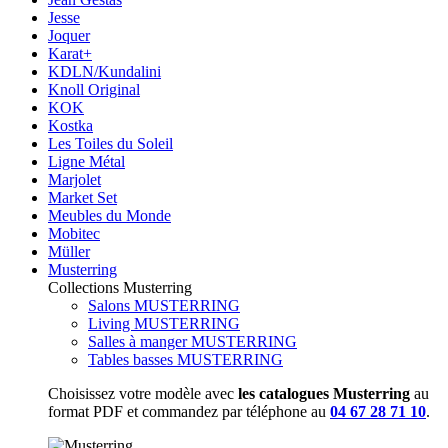
Jesse
Joquer
Karat+
KDLN/Kundalini
Knoll Original
KOK
Kostka
Les Toiles du Soleil
Ligne Métal
Marjolet
Market Set
Meubles du Monde
Mobitec
Müller
Musterring
Collections Musterring
Salons MUSTERRING
Living MUSTERRING
Salles à manger MUSTERRING
Tables basses MUSTERRING
Choisissez votre modèle avec
les catalogues Musterring
au
format PDF et commandez par téléphone au
04 67 28 71 10
.