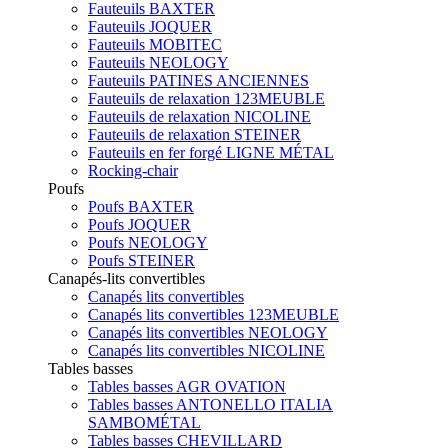
Fauteuils BAXTER
Fauteuils JOQUER
Fauteuils MOBITEC
Fauteuils NEOLOGY
Fauteuils PATINES ANCIENNES
Fauteuils de relaxation 123MEUBLE
Fauteuils de relaxation NICOLINE
Fauteuils de relaxation STEINER
Fauteuils en fer forgé LIGNE MÉTAL
Rocking-chair
Poufs
Poufs BAXTER
Poufs JOQUER
Poufs NEOLOGY
Poufs STEINER
Canapés-lits convertibles
Canapés lits convertibles
Canapés lits convertibles 123MEUBLE
Canapés lits convertibles NEOLOGY
Canapés lits convertibles NICOLINE
Tables basses
Tables basses AGR OVATION
Tables basses ANTONELLO ITALIA
SAMBOMÉTAL
Tables basses CHEVILLARD