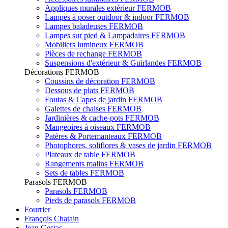
Appliques murales extérieur FERMOB
Lampes à poser outdoor & indoor FERMOB
Lampes baladeuses FERMOB
Lampes sur pied & Lampadaires FERMOB
Mobiliers lumineux FERMOB
Pièces de rechange FERMOB
Suspensions d'extérieur & Guirlandes FERMOB
Décorations FERMOB
Coussins de décoration FERMOB
Dessous de plats FERMOB
Foutas & Capes de jardin FERMOB
Galettes de chaises FERMOB
Jardinières & cache-pots FERMOB
Mangeoires à oiseaux FERMOB
Patères & Portemanteaux FERMOB
Photophores, soliflores & vases de jardin FERMOB
Plateaux de table FERMOB
Rangements malins FERMOB
Sets de tables FERMOB
Parasols FERMOB
Parasols FERMOB
Pieds de parasols FERMOB
Fourrier
François Chatain
Jean Gestas