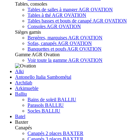
Tables, consoles
Tables de salles à manger AGR OVATION
Tables à thé AGR OVATION
Tables basses et bouts de canapé AGR OVATION
Consoles AGR OVATION
Sièges garnis
Bergères, marquises AGR OVATION
Sofas, canapés AGR OVATION
Banquettes et poufs AGR OVATION
Gamme AGR Ovation
Voir toute la gamme AGR OVATION
Alki
Antonello Italia Sambométal
Archilab
Arkimueble
Balliu
Bains de soleil BALLIU
Parasols BALLIU
Socles BALLIU
Batel
Baxter
Canapés
Canapés 2 places BAXTER
Canapés 3 places BAXTER