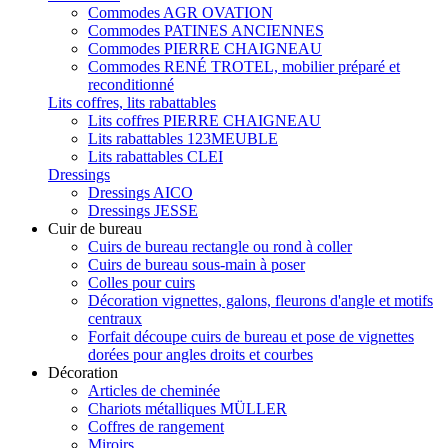
Commodes AGR OVATION
Commodes PATINES ANCIENNES
Commodes PIERRE CHAIGNEAU
Commodes RENÉ TROTEL, mobilier préparé et
reconditionné
Lits coffres, lits rabattables
Lits coffres PIERRE CHAIGNEAU
Lits rabattables 123MEUBLE
Lits rabattables CLEI
Dressings
Dressings AICO
Dressings JESSE
Cuir de bureau
Cuirs de bureau rectangle ou rond à coller
Cuirs de bureau sous-main à poser
Colles pour cuirs
Décoration vignettes, galons, fleurons d'angle et motifs
centraux
Forfait découpe cuirs de bureau et pose de vignettes
dorées pour angles droits et courbes
Décoration
Articles de cheminée
Chariots métalliques MÜLLER
Coffres de rangement
Miroirs