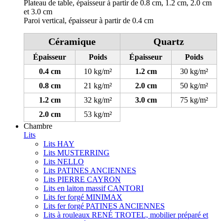
Plateau de table, épaisseur à partir de 0.8 cm, 1.2 cm, 2.0 cm
et 3.0 cm
Paroi vertical, épaisseur à partir de 0.4 cm
Céramique
Quartz
Épaisseur
Poids
Épaisseur
Poids
0.4 cm
10 kg/m²
1.2 cm
30 kg/m²
0.8 cm
21 kg/m²
2.0 cm
50 kg/m²
1.2 cm
32 kg/m²
3.0 cm
75 kg/m²
2.0 cm
53 kg/m²
Chambre
Lits
Lits HAY
Lits MUSTERRING
Lits NELLO
Lits PATINES ANCIENNES
Lits PIERRE CAYRON
Lits en laiton massif CANTORI
Lits fer forgé MINIMAX
Lits fer forgé PATINES ANCIENNES
Lits à rouleaux RENÉ TROTEL, mobilier préparé et