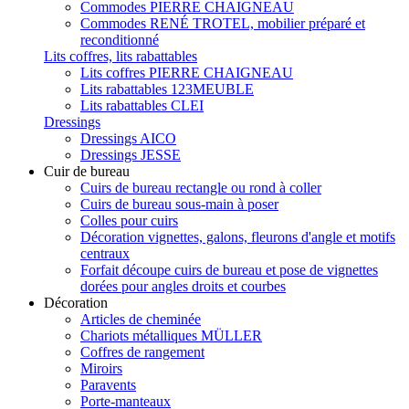
Commodes PIERRE CHAIGNEAU
Commodes RENÉ TROTEL, mobilier préparé et
reconditionné
Lits coffres, lits rabattables
Lits coffres PIERRE CHAIGNEAU
Lits rabattables 123MEUBLE
Lits rabattables CLEI
Dressings
Dressings AICO
Dressings JESSE
Cuir de bureau
Cuirs de bureau rectangle ou rond à coller
Cuirs de bureau sous-main à poser
Colles pour cuirs
Décoration vignettes, galons, fleurons d'angle et motifs
centraux
Forfait découpe cuirs de bureau et pose de vignettes
dorées pour angles droits et courbes
Décoration
Articles de cheminée
Chariots métalliques MÜLLER
Coffres de rangement
Miroirs
Paravents
Porte-manteaux