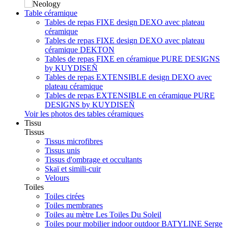
Table céramique
Tables de repas FIXE design DEXO avec plateau
céramique
Tables de repas FIXE design DEXO avec plateau
céramique DEKTON
Tables de repas FIXE en céramique PURE DESIGNS
by KUYDISEÑ
Tables de repas EXTENSIBLE design DEXO avec
plateau céramique
Tables de repas EXTENSIBLE en céramique PURE
DESIGNS by KUYDISEÑ
Voir les photos des tables céramiques
Tissu
Tissus
Tissus microfibres
Tissus unis
Tissus d'ombrage et occultants
Skaï et simili-cuir
Velours
Toiles
Toiles cirées
Toiles membranes
Toiles au mètre Les Toiles Du Soleil
Toiles pour mobilier indoor outdoor BATYLINE Serge