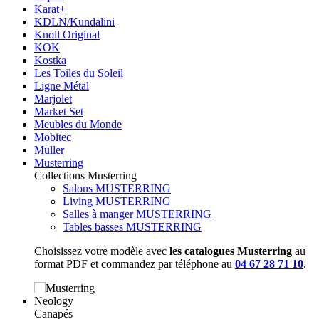
Karat+
KDLN/Kundalini
Knoll Original
KOK
Kostka
Les Toiles du Soleil
Ligne Métal
Marjolet
Market Set
Meubles du Monde
Mobitec
Müller
Musterring
Collections Musterring
Salons MUSTERRING
Living MUSTERRING
Salles à manger MUSTERRING
Tables basses MUSTERRING
Choisissez votre modèle avec
les catalogues Musterring
au
format PDF et commandez par téléphone au
04 67 28 71 10
.
Neology
Canapés