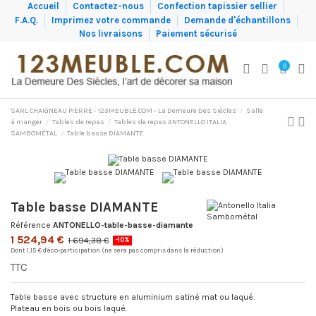
Accueil
Contactez-nous
Confection tapissier sellier
F.A.Q.
Imprimez votre commande
Demande d'échantillons
Nos livraisons
Paiement sécurisé
0
SARL CHAIGNEAU PIERRE - 123MEUBLE.COM - La Demeure Des Siècles
Salle
à manger
Tables de repas
Tables de repas ANTONELLO ITALIA
SAMBOMÉTAL
Table basse DIAMANTE
Table basse DIAMANTE
Référence
ANTONELLO-table-basse-diamante
1 524,94 €
1 694,38 €
-10%
Dont 1,15 € d'éco-participation (ne sera pas compris dans la réduction)
TTC
Table basse avec structure en aluminium satiné mat ou laqué.
Plateau en bois ou bois laqué.