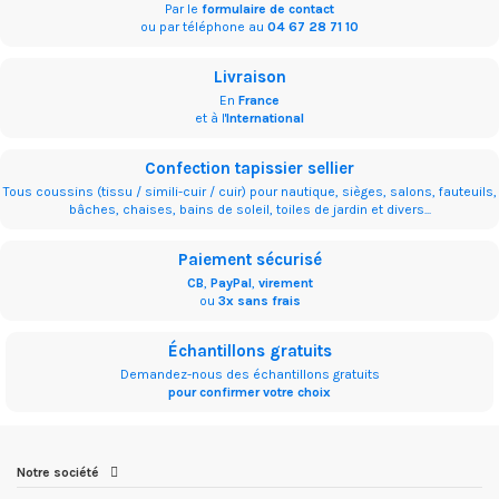
Par le
formulaire de contact
ou par téléphone au
04 67 28 71 10
Livraison
En
France
et à l'
International
Confection tapissier sellier
Tous coussins (tissu / simili-cuir / cuir) pour nautique, sièges, salons, fauteuils,
bâches, chaises, bains de soleil, toiles de jardin et divers...
Paiement sécurisé
CB
,
PayPal
,
virement
ou
3x sans frais
Échantillons gratuits
Demandez-nous des échantillons gratuits
pour confirmer votre choix
Notre société