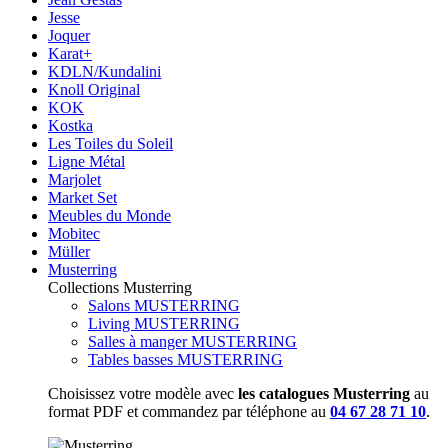
Jesse
Joquer
Karat+
KDLN/Kundalini
Knoll Original
KOK
Kostka
Les Toiles du Soleil
Ligne Métal
Marjolet
Market Set
Meubles du Monde
Mobitec
Müller
Musterring
Collections Musterring
Salons MUSTERRING
Living MUSTERRING
Salles à manger MUSTERRING
Tables basses MUSTERRING
Choisissez votre modèle avec
les catalogues Musterring
au
format PDF et commandez par téléphone au
04 67 28 71 10
.