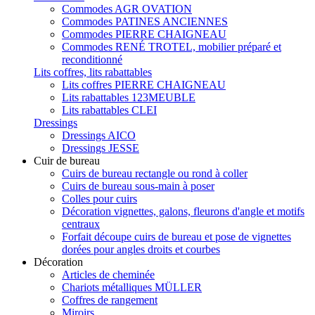
Commodes AGR OVATION
Commodes PATINES ANCIENNES
Commodes PIERRE CHAIGNEAU
Commodes RENÉ TROTEL, mobilier préparé et
reconditionné
Lits coffres, lits rabattables
Lits coffres PIERRE CHAIGNEAU
Lits rabattables 123MEUBLE
Lits rabattables CLEI
Dressings
Dressings AICO
Dressings JESSE
Cuir de bureau
Cuirs de bureau rectangle ou rond à coller
Cuirs de bureau sous-main à poser
Colles pour cuirs
Décoration vignettes, galons, fleurons d'angle et motifs
centraux
Forfait découpe cuirs de bureau et pose de vignettes
dorées pour angles droits et courbes
Décoration
Articles de cheminée
Chariots métalliques MÜLLER
Coffres de rangement
Miroirs