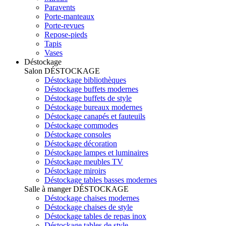
Paravents
Porte-manteaux
Porte-revues
Repose-pieds
Tapis
Vases
Déstockage
Salon
DÉSTOCKAGE
Déstockage bibliothèques
Déstockage buffets modernes
Déstockage buffets de style
Déstockage bureaux modernes
Déstockage canapés et fauteuils
Déstockage commodes
Déstockage consoles
Déstockage décoration
Déstockage lampes et luminaires
Déstockage meubles TV
Déstockage miroirs
Déstockage tables basses modernes
Salle à manger
DÉSTOCKAGE
Déstockage chaises modernes
Déstockage chaises de style
Déstockage tables de repas inox
Déstockage tables de style