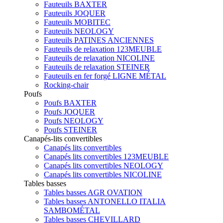
Fauteuils BAXTER
Fauteuils JOQUER
Fauteuils MOBITEC
Fauteuils NEOLOGY
Fauteuils PATINES ANCIENNES
Fauteuils de relaxation 123MEUBLE
Fauteuils de relaxation NICOLINE
Fauteuils de relaxation STEINER
Fauteuils en fer forgé LIGNE MÉTAL
Rocking-chair
Poufs
Poufs BAXTER
Poufs JOQUER
Poufs NEOLOGY
Poufs STEINER
Canapés-lits convertibles
Canapés lits convertibles
Canapés lits convertibles 123MEUBLE
Canapés lits convertibles NEOLOGY
Canapés lits convertibles NICOLINE
Tables basses
Tables basses AGR OVATION
Tables basses ANTONELLO ITALIA
SAMBOMÉTAL
Tables basses CHEVILLARD