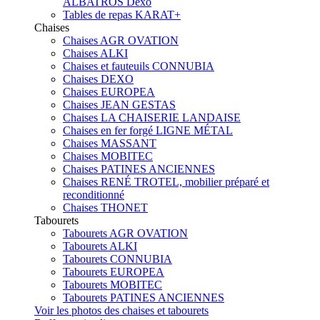
ALBATROS Dexo
Tables de repas KARAT+
Chaises
Chaises AGR OVATION
Chaises ALKI
Chaises et fauteuils CONNUBIA
Chaises DEXO
Chaises EUROPEA
Chaises JEAN GESTAS
Chaises LA CHAISERIE LANDAISE
Chaises en fer forgé LIGNE MÉTAL
Chaises MASSANT
Chaises MOBITEC
Chaises PATINES ANCIENNES
Chaises RENÉ TROTEL, mobilier préparé et
reconditionné
Chaises THONET
Tabourets
Tabourets AGR OVATION
Tabourets ALKI
Tabourets CONNUBIA
Tabourets EUROPEA
Tabourets MOBITEC
Tabourets PATINES ANCIENNES
Voir les photos des chaises et tabourets