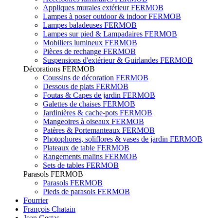
Appliques murales extérieur FERMOB
Lampes à poser outdoor & indoor FERMOB
Lampes baladeuses FERMOB
Lampes sur pied & Lampadaires FERMOB
Mobiliers lumineux FERMOB
Pièces de rechange FERMOB
Suspensions d'extérieur & Guirlandes FERMOB
Décorations FERMOB
Coussins de décoration FERMOB
Dessous de plats FERMOB
Foutas & Capes de jardin FERMOB
Galettes de chaises FERMOB
Jardinières & cache-pots FERMOB
Mangeoires à oiseaux FERMOB
Patères & Portemanteaux FERMOB
Photophores, soliflores & vases de jardin FERMOB
Plateaux de table FERMOB
Rangements malins FERMOB
Sets de tables FERMOB
Parasols FERMOB
Parasols FERMOB
Pieds de parasols FERMOB
Fourrier
François Chatain
Jean Gestas