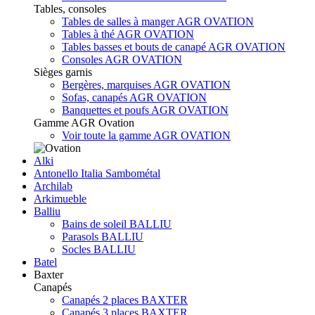
Tables, consoles
Tables de salles à manger AGR OVATION
Tables à thé AGR OVATION
Tables basses et bouts de canapé AGR OVATION
Consoles AGR OVATION
Sièges garnis
Bergères, marquises AGR OVATION
Sofas, canapés AGR OVATION
Banquettes et poufs AGR OVATION
Gamme AGR Ovation
Voir toute la gamme AGR OVATION
Alki
Antonello Italia Sambométal
Archilab
Arkimueble
Balliu
Bains de soleil BALLIU
Parasols BALLIU
Socles BALLIU
Batel
Baxter
Canapés
Canapés 2 places BAXTER
Canapés 3 places BAXTER