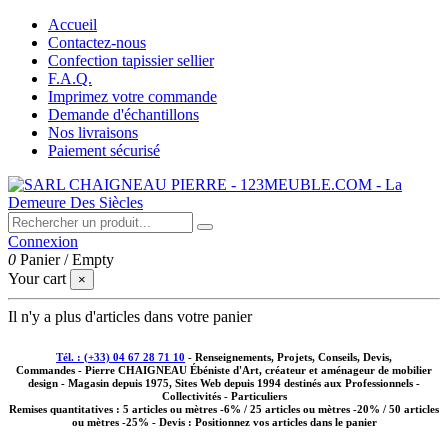
Accueil
Contactez-nous
Confection tapissier sellier
F.A.Q.
Imprimez votre commande
Demande d'échantillons
Nos livraisons
Paiement sécurisé
Connexion
0
Panier
/
Empty
Your cart
×
Il n'y a plus d'articles dans votre panier
Tél. : (+33) 04 67 28 71 10
- Renseignements, Projets, Conseils, Devis,
Commandes - Pierre CHAIGNEAU Ébéniste d'Art, créateur et aménageur de mobilier
design - Magasin depuis 1975, Sites Web depuis 1994 destinés aux
Professionnels -
Collectivités - Particuliers
Remises quantitatives :
5 articles ou mètres -6% / 25 articles ou mètres -20% / 50 articles
ou mètres -25%
- Devis : Positionnez vos articles dans le panier