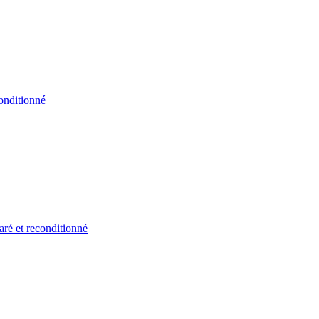
onditionné
ré et reconditionné