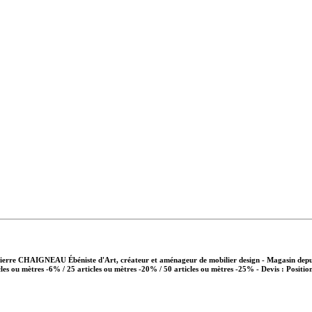
Pierre CHAIGNEAU Ébéniste d'Art, créateur et aménageur de mobilier design - Magasin depui
cles ou mètres -6% / 25 articles ou mètres -20% / 50 articles ou mètres -25%
- Devis : Positio