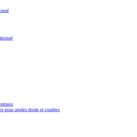
ionné
tionné
entraux
es pour angles droits et courbes