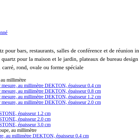
onné
z pour bars, restaurants, salles de conférence et de réunion 
 quartz pour la maison et le jardin, plateaux de bureau design
 carré, rond, ovale ou forme spéciale
au millimètre
 sur mesure, au millimètre DEKTON, épaisseur 0.4 cm
 sur mesure, au millimètre DEKTON, épaisseur 0.8 cm
 sur mesure, au millimètre DEKTON, épaisseur 1.2 cm
 sur mesure, au millimètre DEKTON, épaisseur 2.0 cm
LESTONE, épaisseur 1.2 cm
LESTONE, épaisseur 2.0 cm
LESTONE, épaisseur 3.0 cm
pe, au millimètre
ure, au millimètre DEKTON, épaisseur 0.4 cm