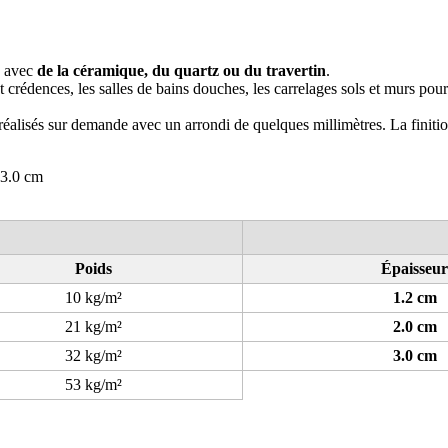
e avec
de la céramique, du quartz ou du travertin
.
 et crédences, les salles de bains douches, les carrelages sols et murs pou
réalisés sur demande avec un arrondi de quelques millimètres. La finition
 3.0 cm
Poids
Épaisseur
10 kg/m²
1.2 cm
21 kg/m²
2.0 cm
32 kg/m²
3.0 cm
53 kg/m²