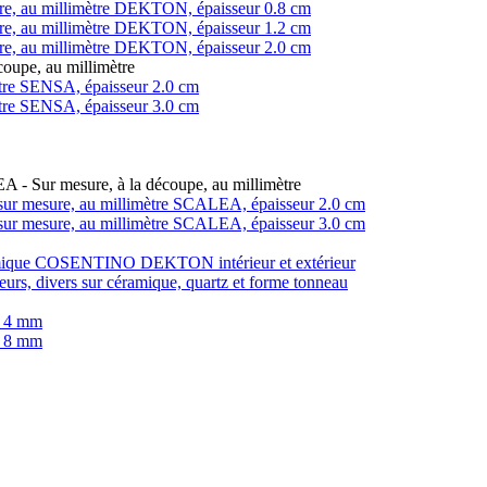
ure, au millimètre DEKTON, épaisseur 0.8 cm
ure, au millimètre DEKTON, épaisseur 1.2 cm
ure, au millimètre DEKTON, épaisseur 2.0 cm
coupe, au millimètre
imètre SENSA, épaisseur 2.0 cm
imètre SENSA, épaisseur 3.0 cm
LEA - Sur mesure, à la découpe, au millimètre
in, sur mesure, au millimètre SCALEA, épaisseur 2.0 cm
in, sur mesure, au millimètre SCALEA, épaisseur 3.0 cm
éramique COSENTINO DEKTON intérieur et extérieur
teurs, divers sur céramique, quartz et forme tonneau
r 4 mm
r 8 mm