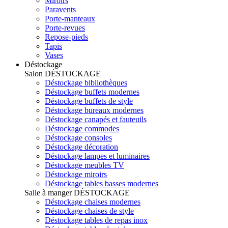
Miroirs
Paravents
Porte-manteaux
Porte-revues
Repose-pieds
Tapis
Vases
Déstockage
Salon
DÉSTOCKAGE
Déstockage bibliothèques
Déstockage buffets modernes
Déstockage buffets de style
Déstockage bureaux modernes
Déstockage canapés et fauteuils
Déstockage commodes
Déstockage consoles
Déstockage décoration
Déstockage lampes et luminaires
Déstockage meubles TV
Déstockage miroirs
Déstockage tables basses modernes
Salle à manger
DÉSTOCKAGE
Déstockage chaises modernes
Déstockage chaises de style
Déstockage tables de repas inox