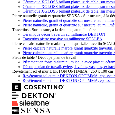
Céramique XGLOSS brillant plateaux de table, sur mes
Céramique XGLOSS brillant plateaux de table, sur mes
Céramique XGLOSS brillant plateaux de table, sur mes
Pierre naturelle granit et quartzite SENSA - Sur mesure, à la dé
Pierre naturelle, granit et quartzite sur mesure, au mill
Pierre naturelle, granit et quartzite sur mesure, au mill
Travertins - Sur mesure, à la découpe, au millimètre
Céramique décor travertin au millimètre DEKTON
Travertins pierre massive au millimètre SCALEA
Pierre calcaire naturelle marbre granit quartzite travertin SCA
Pierre calcaire naturelle marbre granit quartzite travert
Pierre calcaire naturelle marbre granit quartzite travert
Pieds de table / Découpe plan de travail
Piètement en fonte d'aluminium laqué avec plateau c
Découpe plan de travail, éviers, lavabos, vasques, extrac
Revêtement sol et mur DEKTON OPTIMMA - 260 x 100 cm
Revêtement sol et mur DEKTON OPTIMMA, épaisseu
Revêtement sol et mur DEKTON OPTIMMA, épaisseu