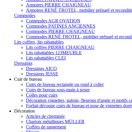
Armoires PIERRE CHAIGNEAU
Armoires RENÉ TROTEL, mobilier préparé et recondit
Commodes
Commodes AGR OVATION
Commodes PATINES ANCIENNES
Commodes PIERRE CHAIGNEAU
Commodes RENÉ TROTEL, mobilier préparé et recondi
Lits coffres, lits rabattables
Lits coffres PIERRE CHAIGNEAU
Lits rabattables 123MEUBLE
Lits rabattables CLEI
Dressings
Dressings AICO
Dressings JESSE
Cuir de bureau
Cuirs de bureau rectangle ou rond à coller
Cuirs de bureau sous-main à poser
Colles pour cuirs
Décoration vignettes, galons, fleurons d'angle et motifs c
Forfait découpe cuirs de bureau et pose de vignettes doré
Décoration
Articles de cheminée
Chariots métalliques MÜLLER
Coffres de rangement