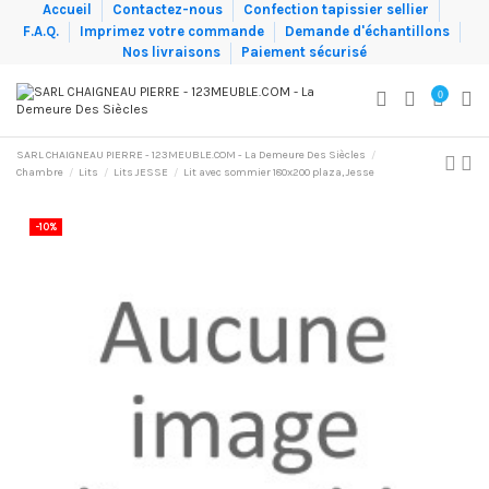
Accueil
Contactez-nous
Confection tapissier sellier
F.A.Q.
Imprimez votre commande
Demande d'échantillons
Nos livraisons
Paiement sécurisé
0
SARL CHAIGNEAU PIERRE - 123MEUBLE.COM - La Demeure Des Siècles
Chambre
Lits
Lits JESSE
Lit avec sommier 180x200 plaza, Jesse
-10%