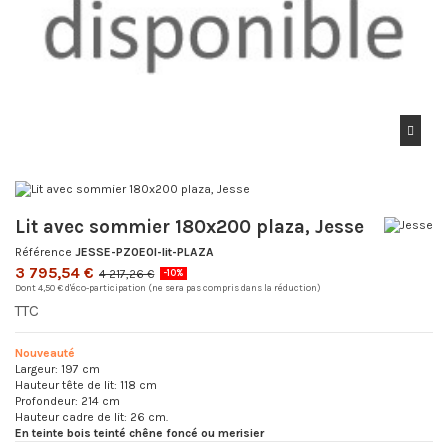
Lit avec sommier 180x200 plaza, Jesse
Référence
JESSE-PZ0E0I-lit-PLAZA
3 795,54 €
4 217,26 €
-10%
Dont 4,50 € d'éco-participation (ne sera pas compris dans la réduction)
TTC
Nouveauté
Largeur: 197 cm
Hauteur tête de lit: 118 cm
Profondeur: 214 cm
Hauteur cadre de lit: 26 cm.
En teinte bois teinté chêne foncé ou merisier