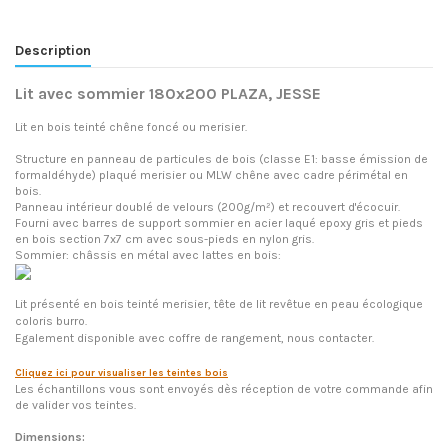
Description
Lit avec sommier 180x200 PLAZA, JESSE
Lit en bois teinté chêne foncé ou merisier.
Structure en panneau de particules de bois (classe E1: basse émission de
formaldéhyde) plaqué merisier ou MLW chêne avec cadre périmétal en
bois.
Panneau intérieur doublé de velours (200g/m²) et recouvert d'écocuir.
Fourni avec barres de support sommier en acier laqué epoxy gris et pieds
en bois section 7x7 cm avec sous-pieds en nylon gris.
Sommier: châssis en métal avec lattes en bois:
Lit présenté en bois teinté merisier, tête de lit revêtue en peau écologique
coloris burro.
Egalement disponible avec coffre de rangement, nous contacter.
Cliquez ici pour visualiser les teintes bois
Les échantillons vous sont envoyés dès réception de votre commande afin
de valider vos teintes.
Dimensions: