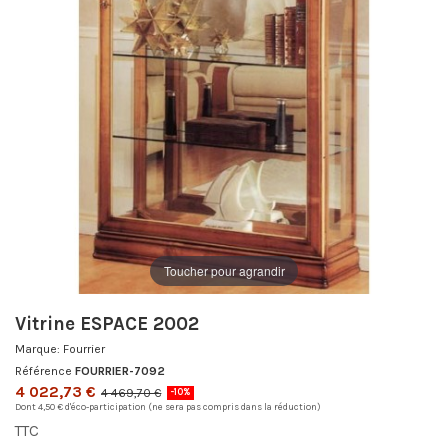
Toucher pour agrandir
Vitrine ESPACE 2002
Marque:
Fourrier
Référence
FOURRIER-7092
4 022,73 €
4 469,70 €
-10%
Dont 4,50 € d'éco-participation (ne sera pas compris dans la réduction)
TTC