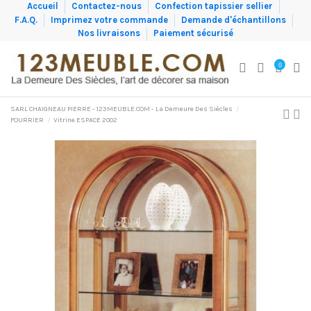
Accueil
Contactez-nous
Confection tapissier sellier
F.A.Q.
Imprimez votre commande
Demande d'échantillons
Nos livraisons
Paiement sécurisé
0
SARL CHAIGNEAU PIERRE - 123MEUBLE.COM - La Demeure Des Siècles
FOURRIER
Vitrine ESPACE 2002