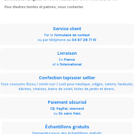
Pour d'autres teintes et patines, nous contacter.
Service client
Par le
formulaire de contact
ou par téléphone au
04 67 28 71 10
Livraison
En
France
et à l'
International
Confection tapissier sellier
Tous coussins (tissu / simili-cuir / cuir) pour nautique, sièges, salons, fauteuils,
bâches, chaises, bains de soleil, toiles de jardin et divers...
Paiement sécurisé
CB
,
PayPal
,
virement
ou
3x sans frais
Échantillons gratuits
Demandez-nous des échantillons gratuits