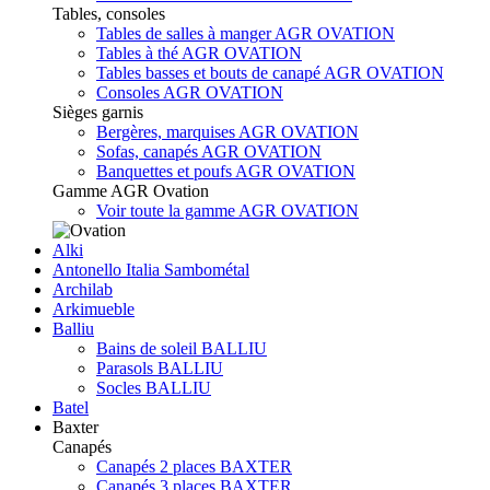
Tables, consoles
Tables de salles à manger AGR OVATION
Tables à thé AGR OVATION
Tables basses et bouts de canapé AGR OVATION
Consoles AGR OVATION
Sièges garnis
Bergères, marquises AGR OVATION
Sofas, canapés AGR OVATION
Banquettes et poufs AGR OVATION
Gamme AGR Ovation
Voir toute la gamme AGR OVATION
Alki
Antonello Italia Sambométal
Archilab
Arkimueble
Balliu
Bains de soleil BALLIU
Parasols BALLIU
Socles BALLIU
Batel
Baxter
Canapés
Canapés 2 places BAXTER
Canapés 3 places BAXTER