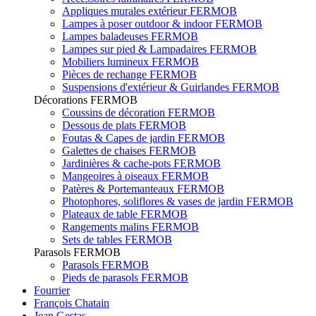
Appliques murales extérieur FERMOB
Lampes à poser outdoor & indoor FERMOB
Lampes baladeuses FERMOB
Lampes sur pied & Lampadaires FERMOB
Mobiliers lumineux FERMOB
Pièces de rechange FERMOB
Suspensions d'extérieur & Guirlandes FERMOB
Décorations FERMOB
Coussins de décoration FERMOB
Dessous de plats FERMOB
Foutas & Capes de jardin FERMOB
Galettes de chaises FERMOB
Jardinières & cache-pots FERMOB
Mangeoires à oiseaux FERMOB
Patères & Portemanteaux FERMOB
Photophores, soliflores & vases de jardin FERMOB
Plateaux de table FERMOB
Rangements malins FERMOB
Sets de tables FERMOB
Parasols FERMOB
Parasols FERMOB
Pieds de parasols FERMOB
Fourrier
François Chatain
Jean Gestas