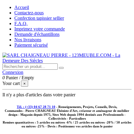
Accueil
Contactez-nous
Confection tapissier sellier
F.A.Q.
Imprimez votre commande
Demande d'échantillons
Nos livraisons
Paiement sécurisé
Connexion
0
Panier
/
Empty
Your cart
×
Il n'y a plus d'articles dans votre panier
Tél. : (+33) 04 67 28 71 10
- Renseignements, Projets, Conseils, Devis,
Commandes - Pierre CHAIGNEAU Ébéniste d'Art, créateur et aménageur de mobilier
design - Magasin depuis 1975, Sites Web depuis 1994 destinés aux
Professionnels -
Collectivités - Particuliers
Remises quantitatives :
5 articles ou mètres -6% / 25 articles ou mètres -20% / 50 articles
ou mètres -25%
- Devis : Positionnez vos articles dans le panier