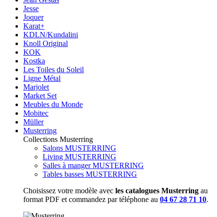
Jesse
Joquer
Karat+
KDLN/Kundalini
Knoll Original
KOK
Kostka
Les Toiles du Soleil
Ligne Métal
Marjolet
Market Set
Meubles du Monde
Mobitec
Müller
Musterring
Collections Musterring
Salons MUSTERRING
Living MUSTERRING
Salles à manger MUSTERRING
Tables basses MUSTERRING
Choisissez votre modèle avec
les catalogues Musterring
au
format PDF et commandez par téléphone au
04 67 28 71 10
.