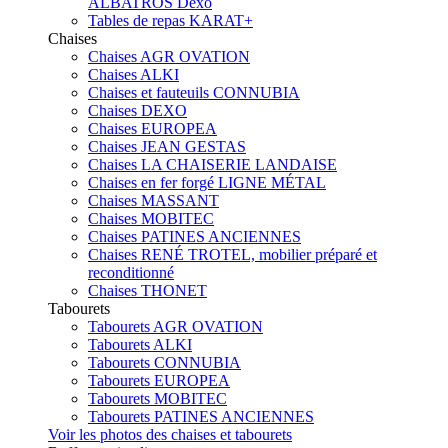
ALBATROS Dexo
Tables de repas KARAT+
Chaises
Chaises AGR OVATION
Chaises ALKI
Chaises et fauteuils CONNUBIA
Chaises DEXO
Chaises EUROPEA
Chaises JEAN GESTAS
Chaises LA CHAISERIE LANDAISE
Chaises en fer forgé LIGNE MÉTAL
Chaises MASSANT
Chaises MOBITEC
Chaises PATINES ANCIENNES
Chaises RENÉ TROTEL, mobilier préparé et
reconditionné
Chaises THONET
Tabourets
Tabourets AGR OVATION
Tabourets ALKI
Tabourets CONNUBIA
Tabourets EUROPEA
Tabourets MOBITEC
Tabourets PATINES ANCIENNES
Voir les photos des chaises et tabourets