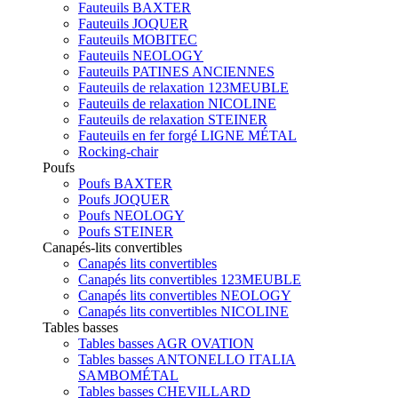
Fauteuils BAXTER
Fauteuils JOQUER
Fauteuils MOBITEC
Fauteuils NEOLOGY
Fauteuils PATINES ANCIENNES
Fauteuils de relaxation 123MEUBLE
Fauteuils de relaxation NICOLINE
Fauteuils de relaxation STEINER
Fauteuils en fer forgé LIGNE MÉTAL
Rocking-chair
Poufs
Poufs BAXTER
Poufs JOQUER
Poufs NEOLOGY
Poufs STEINER
Canapés-lits convertibles
Canapés lits convertibles
Canapés lits convertibles 123MEUBLE
Canapés lits convertibles NEOLOGY
Canapés lits convertibles NICOLINE
Tables basses
Tables basses AGR OVATION
Tables basses ANTONELLO ITALIA
SAMBOMÉTAL
Tables basses CHEVILLARD