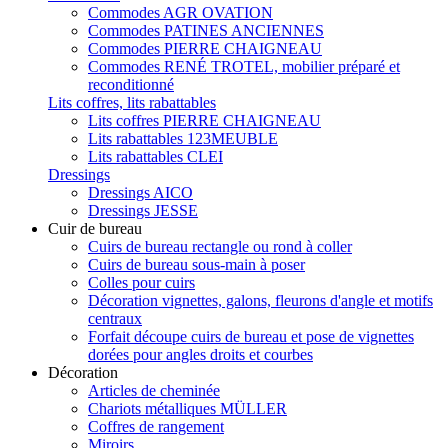
Commodes AGR OVATION
Commodes PATINES ANCIENNES
Commodes PIERRE CHAIGNEAU
Commodes RENÉ TROTEL, mobilier préparé et
reconditionné
Lits coffres, lits rabattables
Lits coffres PIERRE CHAIGNEAU
Lits rabattables 123MEUBLE
Lits rabattables CLEI
Dressings
Dressings AICO
Dressings JESSE
Cuir de bureau
Cuirs de bureau rectangle ou rond à coller
Cuirs de bureau sous-main à poser
Colles pour cuirs
Décoration vignettes, galons, fleurons d'angle et motifs
centraux
Forfait découpe cuirs de bureau et pose de vignettes
dorées pour angles droits et courbes
Décoration
Articles de cheminée
Chariots métalliques MÜLLER
Coffres de rangement
Miroirs