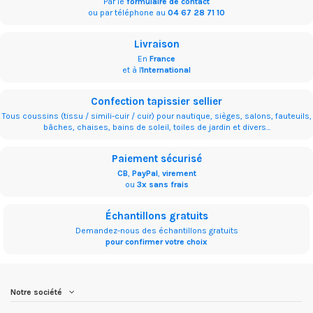
Par le
formulaire de contact
ou par téléphone au
04 67 28 71 10
Livraison
En
France
et à l'
International
Confection tapissier sellier
Tous coussins (tissu / simili-cuir / cuir) pour nautique, sièges, salons, fauteuils,
bâches, chaises, bains de soleil, toiles de jardin et divers...
Paiement sécurisé
CB
,
PayPal
,
virement
ou
3x sans frais
Échantillons gratuits
Demandez-nous des échantillons gratuits
pour confirmer votre choix
Notre société