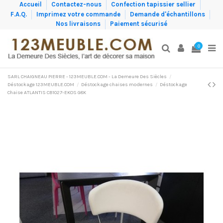
Accueil
Contactez-nous
Confection tapissier sellier
F.A.Q.
Imprimez votre commande
Demande d'échantillons
Nos livraisons
Paiement sécurisé
0
SARL CHAIGNEAU PIERRE - 123MEUBLE.COM - La Demeure Des Siècles
Déstockage 123MEUBLE.COM
Déstockage chaises modernes
Déstockage
Chaise ATLANTIS CB1027-EKOS G8K