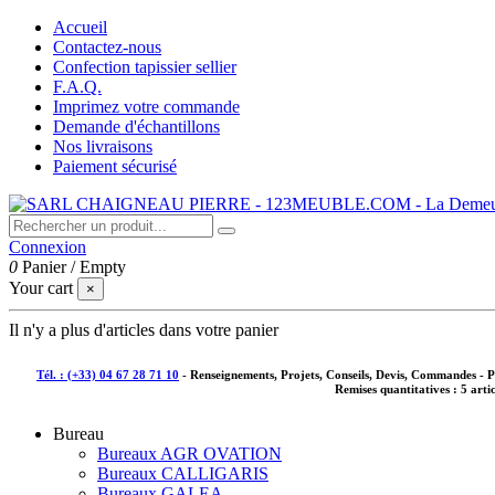
Accueil
Contactez-nous
Confection tapissier sellier
F.A.Q.
Imprimez votre commande
Demande d'échantillons
Nos livraisons
Paiement sécurisé
Connexion
0
Panier
/
Empty
Your cart
×
Il n'y a plus d'articles dans votre panier
Tél. : (+33) 04 67 28 71 10
- Renseignements, Projets, Conseils, Devis, Commandes - 
Remises quantitatives :
5 arti
Bureau
Bureaux AGR OVATION
Bureaux CALLIGARIS
Bureaux GALEA