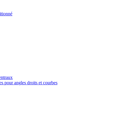
tionné
entraux
es pour angles droits et courbes