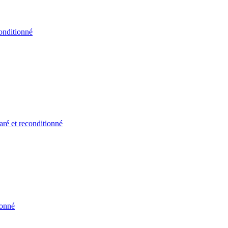
onditionné
ré et reconditionné
ionné