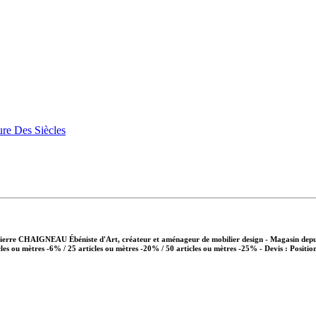
Pierre CHAIGNEAU Ébéniste d'Art, créateur et aménageur de mobilier design - Magasin depui
cles ou mètres -6% / 25 articles ou mètres -20% / 50 articles ou mètres -25%
- Devis : Positio