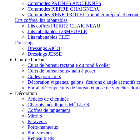
Commodes PATINES ANCIENNES
Commodes PIERRE CHAIGNEAU
Commodes RENÉ TROTEL, mobilier préparé et recondi
Lits coffres, lits rabattables
Lits coffres PIERRE CHAIGNEAU
Lits rabattables 123MEUBLE
Lits rabattables CLEI
Dressings
Dressings AICO
Dressings JESSE
Cuir de bureau
Cuirs de bureau rectangle ou rond à coller
Cuirs de bureau sous-main à poser
Colles pour cuirs
Décoration vignettes, galons, fleurons d'angle et motifs c
Forfait découpe cuirs de bureau et pose de vignettes doré
Décoration
Articles de cheminée
Chariots métalliques MÜLLER
Coffres de rangement
Miroirs
Paravents
Porte-manteaux
Porte-revues
Repose-pieds