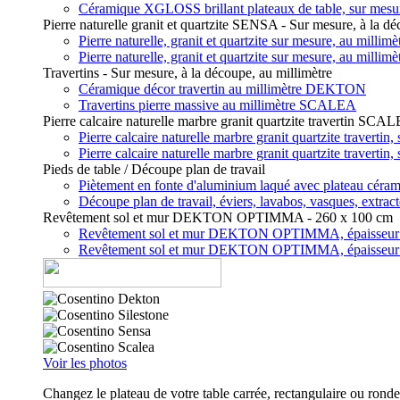
Céramique XGLOSS brillant plateaux de table, sur mes
Pierre naturelle granit et quartzite SENSA - Sur mesure, à la dé
Pierre naturelle, granit et quartzite sur mesure, au mill
Pierre naturelle, granit et quartzite sur mesure, au mill
Travertins - Sur mesure, à la découpe, au millimètre
Céramique décor travertin au millimètre DEKTON
Travertins pierre massive au millimètre SCALEA
Pierre calcaire naturelle marbre granit quartzite travertin SCA
Pierre calcaire naturelle marbre granit quartzite travert
Pierre calcaire naturelle marbre granit quartzite travert
Pieds de table / Découpe plan de travail
Piètement en fonte d'aluminium laqué avec plateau c
Découpe plan de travail, éviers, lavabos, vasques, extrac
Revêtement sol et mur DEKTON OPTIMMA - 260 x 100 cm
Revêtement sol et mur DEKTON OPTIMMA, épaisseu
Revêtement sol et mur DEKTON OPTIMMA, épaisseu
Voir les photos
Changez le plateau de votre table carrée, rectangulaire ou rond