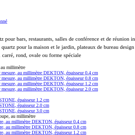
onné
z pour bars, restaurants, salles de conférence et de réunion 
 quartz pour la maison et le jardin, plateaux de bureau design
 carré, rond, ovale ou forme spéciale
au millimètre
 sur mesure, au millimètre DEKTON, épaisseur 0.4 cm
 sur mesure, au millimètre DEKTON, épaisseur 0.8 cm
 sur mesure, au millimètre DEKTON, épaisseur 1.2 cm
 sur mesure, au millimètre DEKTON, épaisseur 2.0 cm
LESTONE, épaisseur 1.2 cm
LESTONE, épaisseur 2.0 cm
LESTONE, épaisseur 3.0 cm
pe, au millimètre
ure, au millimètre DEKTON, épaisseur 0.4 cm
ure, au millimètre DEKTON, épaisseur 0.8 cm
ure, au millimètre DEKTON, épaisseur 1.2 cm