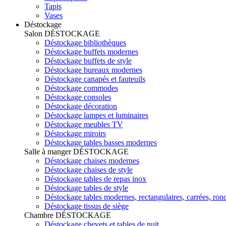
Tapis
Vases
Déstockage
Salon
DÉSTOCKAGE
Déstockage bibliothèques
Déstockage buffets modernes
Déstockage buffets de style
Déstockage bureaux modernes
Déstockage canapés et fauteuils
Déstockage commodes
Déstockage consoles
Déstockage décoration
Déstockage lampes et luminaires
Déstockage meubles TV
Déstockage miroirs
Déstockage tables basses modernes
Salle à manger
DÉSTOCKAGE
Déstockage chaises modernes
Déstockage chaises de style
Déstockage tables de repas inox
Déstockage tables de style
Déstockage tables modernes, rectangulaires, carrées, ron
Déstockage tissus de siège
Chambre
DÉSTOCKAGE
Déstockage chevets et tables de nuit