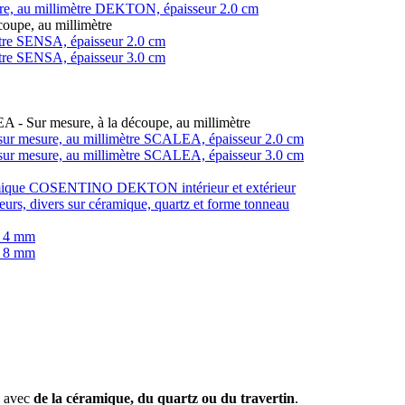
ure, au millimètre DEKTON, épaisseur 2.0 cm
coupe, au millimètre
imètre SENSA, épaisseur 2.0 cm
imètre SENSA, épaisseur 3.0 cm
LEA - Sur mesure, à la découpe, au millimètre
in, sur mesure, au millimètre SCALEA, épaisseur 2.0 cm
in, sur mesure, au millimètre SCALEA, épaisseur 3.0 cm
éramique COSENTINO DEKTON intérieur et extérieur
teurs, divers sur céramique, quartz et forme tonneau
r 4 mm
r 8 mm
e avec
de la céramique, du quartz ou du travertin
.