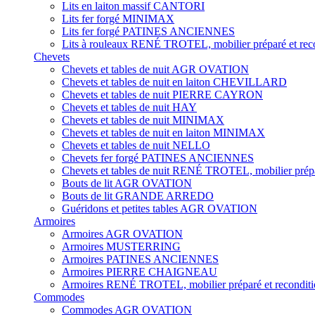
Lits en laiton massif CANTORI
Lits fer forgé MINIMAX
Lits fer forgé PATINES ANCIENNES
Lits à rouleaux RENÉ TROTEL, mobilier préparé et rec
Chevets
Chevets et tables de nuit AGR OVATION
Chevets et tables de nuit en laiton CHEVILLARD
Chevets et tables de nuit PIERRE CAYRON
Chevets et tables de nuit HAY
Chevets et tables de nuit MINIMAX
Chevets et tables de nuit en laiton MINIMAX
Chevets et tables de nuit NELLO
Chevets fer forgé PATINES ANCIENNES
Chevets et tables de nuit RENÉ TROTEL, mobilier prépa
Bouts de lit AGR OVATION
Bouts de lit GRANDE ARREDO
Guéridons et petites tables AGR OVATION
Armoires
Armoires AGR OVATION
Armoires MUSTERRING
Armoires PATINES ANCIENNES
Armoires PIERRE CHAIGNEAU
Armoires RENÉ TROTEL, mobilier préparé et recondit
Commodes
Commodes AGR OVATION