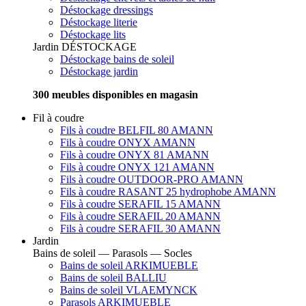
Déstockage dressings
Déstockage literie
Déstockage lits
Jardin
DÉSTOCKAGE
Déstockage bains de soleil
Déstockage jardin
300 meubles disponibles en magasin
Fil à coudre
Fils à coudre BELFIL 80 AMANN
Fils à coudre ONYX AMANN
Fils à coudre ONYX 81 AMANN
Fils à coudre ONYX 121 AMANN
Fils à coudre OUTDOOR-PRO AMANN
Fils à coudre RASANT 25 hydrophobe AMANN
Fils à coudre SERAFIL 15 AMANN
Fils à coudre SERAFIL 20 AMANN
Fils à coudre SERAFIL 30 AMANN
Jardin
Bains de soleil — Parasols — Socles
Bains de soleil ARKIMUEBLE
Bains de soleil BALLIU
Bains de soleil VLAEMYNCK
Parasols ARKIMUEBLE