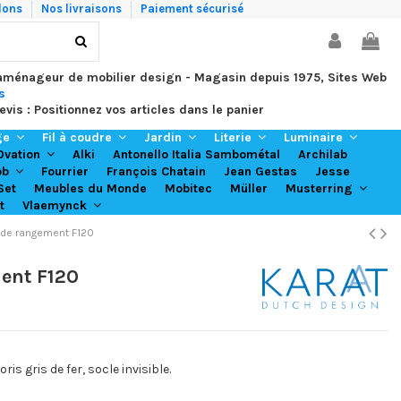
lons
Nos livraisons
Paiement sécurisé
 aménageur de mobilier design - Magasin depuis 1975, Sites Web
s
evis : Positionnez vos articles dans le panier
ge
Fil à coudre
Jardin
Literie
Luminaire
Alki
Antonello Italia Sambométal
Archilab
Ovation
Fourrier
François Chatain
Jean Gestas
Jesse
ob
Set
Meubles du Monde
Mobitec
Müller
Musterring
t
Vlaemynck
de rangement F120
ent F120
s gris de fer, socle invisible.