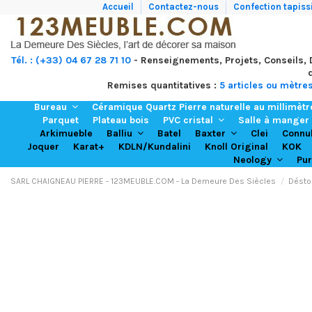
Accueil
Contactez-nous
Confection tapissi
Tél. : (+33) 04 67 28 71 10
- Renseignements, Projets, Conseils,
Remises quantitatives :
5 articles ou mètre
Bureau
Céramique Quartz Pierre naturelle au millimèt
Parquet
Plateau bois
PVC cristal
Salle à manger
Arkimueble
Batel
Clei
Balliu
Baxter
Connu
Joquer
Karat+
KDLN/Kundalini
Knoll Original
KOK
Neology
Pu
SARL CHAIGNEAU PIERRE - 123MEUBLE.COM - La Demeure Des Siècles
Désto