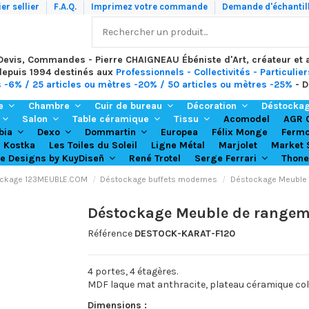
er sellier
F.A.Q.
Imprimez votre commande
Demande d'échantil
 Devis, Commandes - Pierre CHAIGNEAU Ébéniste d'Art, créateur et
depuis 1994 destinés aux
Professionnels - Collectivités - Particulier
s -6% / 25 articles ou mètres -20% / 50 articles ou mètres -25%
- D
re
Chambre
Cuir de bureau
Décoration
Déstocka
Acomodel
Salon
Table céramique
Tissu
AGR 
Europea
Félix Monge
bia
Dexo
Dommartin
Ferm
Kostka
Les Toiles du Soleil
Ligne Métal
Marjolet
Market 
René Trotel
Thone
re Designs by KuyDiseñ
Serge Ferrari
ckage 123MEUBLE.COM
Déstockage buffets modernes
Déstockage Meuble 
Déstockage Meuble de rangem
Référence
DESTOCK-KARAT-F120
4 portes, 4 étagères.
MDF laque mat anthracite, plateau céramique colori
Dimensions :