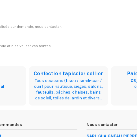
réalisée sur demande, nous contacter.
e afin de valider vos teintes.
Confection tapissier sellier
Pai
Tous coussins (tissu / simili-cuir /
CB
nal
cuir) pour nautique, sièges, salons,
fauteuils, bâches, chaises, bains
de soleil, toiles de jardin et divers...
 commandes
Nous contacter
t
SARL CHAIGNEAU PIERRE