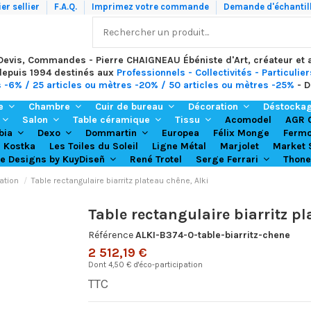
er sellier
F.A.Q.
Imprimez votre commande
Demande d'échantil
 Devis, Commandes - Pierre CHAIGNEAU Ébéniste d'Art, créateur et
depuis 1994 destinés aux
Professionnels - Collectivités - Particulier
s -6% / 25 articles ou mètres -20% / 50 articles ou mètres -25%
- D
re
Chambre
Cuir de bureau
Décoration
Déstocka
Acomodel
Salon
Table céramique
Tissu
AGR 
Europea
Félix Monge
bia
Dexo
Dommartin
Ferm
Kostka
Les Toiles du Soleil
Ligne Métal
Marjolet
Market 
René Trotel
Thone
re Designs by KuyDiseñ
Serge Ferrari
ation
Table rectangulaire biarritz plateau chêne, Alki
Table rectangulaire biarritz pl
Référence
ALKI-B374-0-table-biarritz-chene
2 512,19 €
Dont 4,50 € d'éco-participation
TTC