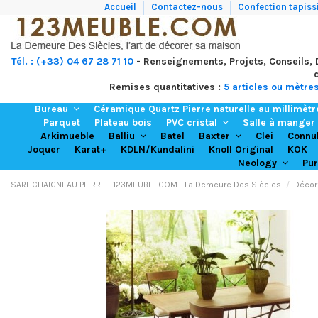
Accueil
Contactez-nous
Confection tapissi
Tél. : (+33) 04 67 28 71 10
- Renseignements, Projets, Conseils,
Remises quantitatives :
5 articles ou mètre
Bureau
Céramique Quartz Pierre naturelle au millimèt
Parquet
Plateau bois
PVC cristal
Salle à manger
Arkimueble
Batel
Clei
Balliu
Baxter
Connu
Joquer
Karat+
KDLN/Kundalini
Knoll Original
KOK
Neology
Pu
SARL CHAIGNEAU PIERRE - 123MEUBLE.COM - La Demeure Des Siècles
Décor