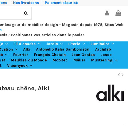
lons
Nos livraisons
Paiement sécurisé
 aménageur de mobilier design - Magasin depuis 1975, Sites Web
s
evis : Positionnez vos articles dans le panier
ge
Fil à coudre
Jardin
Literie
Luminaire
Alki
Antonello Italia Sambométal
Archilab
Ovation
Fourrier
François Chatain
Jean Gestas
Jesse
ob
Set
Meubles du Monde
Mobitec
Müller
Musterring
t
Vlaemynck
ateau chêne, Alki