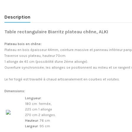
Description
Table rectangulaire Biarritz plateau chêne, ALKI
Plateau bois en chêne:
Plateau en bois épaisseur 44mm, ceinture massive et panneau inférieur par
Traverse sous plateau, hauteur 70cm.
1 allonge de 45 cm (possibilité d'une 2ème allonge).
Ouverture synchronisée; les allonges se positionnent au milieu et se rangent 
Le fer forgé est travaillé à chaud artisanalement en courbes et volutes.
Dimensions:
Longueur
:
180 cm fermée,
225 cm 1 allonge
270 cm 2 allonges.
Hauteur
: 76 cm
Largeur
: 95 cm