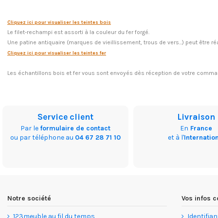
Cliquez ici pour visualiser les teintes bois
Le filet-rechampi est assorti à la couleur du fer forgé.
Une patine antiquaire (marques de vieillissement, trous de vers...) peut être 
Cliquez ici pour visualiser les teintes fer
Les échantillons bois et fer vous sont envoyés dès réception de votre command
Service client
Livraison
Par le
formulaire de contact
En
France
ou par téléphone au
04 67 28 71 10
et à l'
Internatio
Notre société
Vos infos
123meuble au fil du temps
Identifian